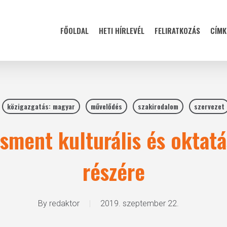
FŐOLDAL
HETI HÍRLEVÉL
FELIRATKOZÁS
CÍMK
közigazgatás: magyar
művelődés
szakirodalom
szervezet
ment kulturális és oktat
részére
By
redaktor
2019. szeptember 22.