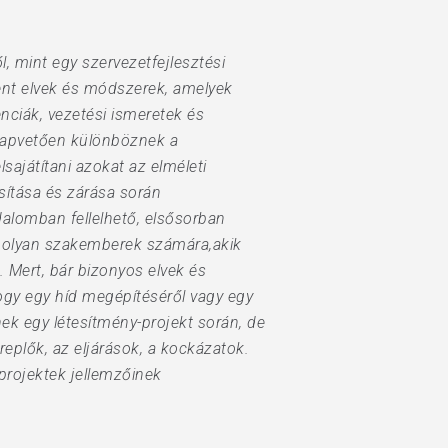
l, mint egy szervezetfejlesztési
ent elvek és módszerek, amelyek
nciák, vezetési ismeretek és
 alapvetően különböznek a
ajátítani azokat az elméleti
sítása és zárása során
alomban fellelhető, elsősorban
ó olyan szakemberek számára,akik
 Mert, bár bizonyos elvek és
gy egy híd megépítéséről vagy egy
ek egy létesítmény-projekt során, de
replők, az eljárások, a kockázatok.
 projektek jellemzőinek