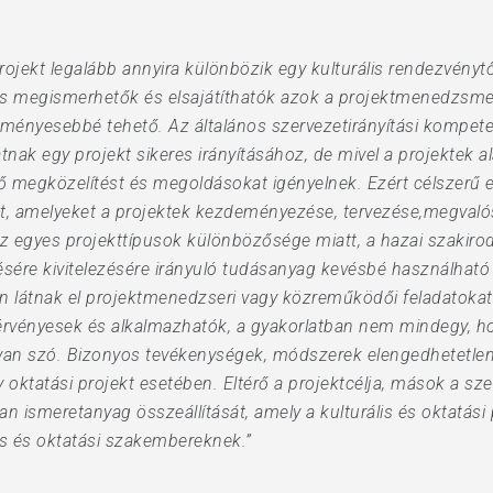
rojekt legalább annyira különbözik egy kulturális rendezvénytő
gis megismerhetők és elsajátíthatók azok a projektmenedzsm
dményesebbé tehető. Az általános szervezetirányítási kompete
tnak egy projekt sikeres irányításához, de mivel a projektek
megközelítést és megoldásokat igényelnek. Ezért célszerű els
t, amelyeket a projektek kezdeményezése, tervezése,megvaló
 egyes projekttípusok különbözősége miatt, a hazai szakirod
ésére kivitelezésére irányuló tudásanyag kevésbé használhat
en látnak el projektmenedzseri vagy közreműködői feladatokat.
rvényesek és alkalmazhatók, a gyakorlatban nem mindegy, ho
l van szó. Bizonyos tevékenységek, módszerek elengedhetetlen
oktatási projekt esetében. Eltérő a projektcélja, mások a sze
n ismeretanyag összeállítását, amely a kulturális és oktatási
lis és oktatási szakembereknek.”