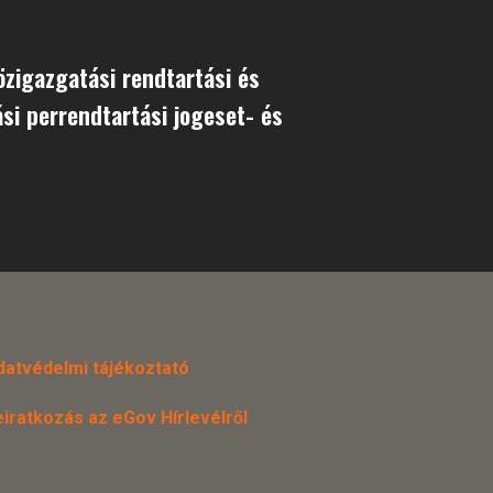
özigazgatási rendtartási és
si perrendtartási jogeset- és
datvédelmi tájékoztató
eiratkozás az eGov Hírlevélről