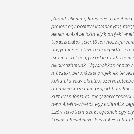
„Annak ellenére, hogy egy hídépítési p
projekt egy politikai kampánytól, mé
alkalmazásával bármelyik projekt ere
tapasztalatok jelentősen hozzájárulha
hagyományos tevékenységektől, eltérő 
ismereteket és gyakorlati módszereke
alkalmazhatunk. Ugyanakkor, éppen az
műszaki, beruházási projektek tervez
kulturális vagy oktatási szervezetekb
módszerek minden projekt-típusban é
kulturális fesztivál megszervezésérő
nem értelmezhetők egy kulturális vagy 
Ezért tartottam szükségesnek egy olya
figyelembevételével készült – kulturá