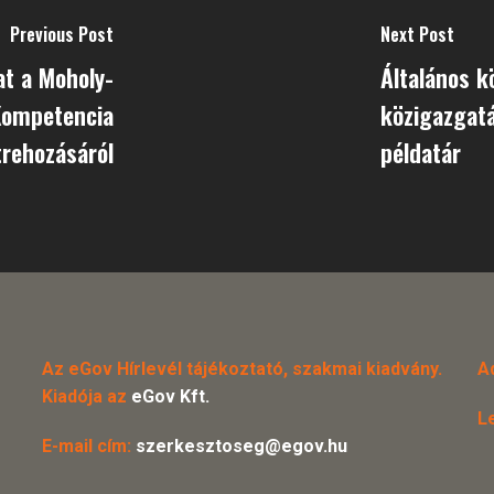
Previous Post
Next Post
at a Moholy-
Általános k
Kompetencia
közigazgatá
trehozásáról
példatár
Az eGov Hírlevél tájékoztató, szakmai kiadvány.
A
Kiadója az
eGov Kft.
L
E-mail cím:
szerkesztoseg@egov.hu