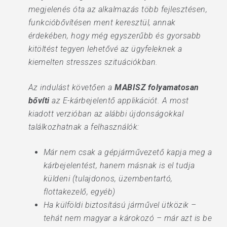
megjelenés óta az alkalmazás több fejlesztésen,
funkcióbővítésen ment keresztül, annak
érdekében, hogy még egyszerűbb és gyorsabb
kitöltést tegyen lehetővé az ügyfeleknek a
kiemelten stresszes szituációkban.
Az indulást követően a
MABISZ folyamatosan
bővíti
az E-kárbejelentő applikációt. A most
kiadott verzióban az alábbi újdonságokkal
találkozhatnak a felhasználók:
Már nem csak a gépjárművezető kapja meg a
kárbejelentést, hanem másnak is el tudja
küldeni (tulajdonos, üzembentartó,
flottakezelő, egyéb)
Ha külföldi biztosítású járművel ütközik –
tehát nem magyar a károkozó – már azt is be