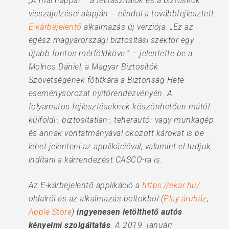
„A mai nappal – a felhasználók és a biztosítók
visszajelzései alapján – elindul a továbbfejlesztett
E-kárbejelentő
alkalmazás új verziója. „Ez az
egész magyarországi biztosítási szektor egy
újabb fontos mérföldköve.” – jelentette be a
Molnos Dániel, a Magyar Biztosítók
Szövetségének főtitkára a Biztonság Hete
eseménysorozat nyitórendezvényén. A
folyamatos fejlesztéseknek köszönhetően mától
külföldi-, biztosítatlan-, teherautó- vagy munkagép
és annak vontatmányával okozott károkat is be
lehet jelenteni az applikációval, valamint el tudjuk
indítani a kárrendezést CASCO-ra is.
Az E-kárbejelentő applikáció a
https://ekar.hu/
oldalról és az alkalmazás boltokból (
Play áruház
,
Apple Store
)
ingyenesen letölthető autós
kényelmi szolgáltatás
. A 2019. januári