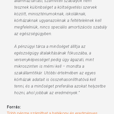
államháztartási, számviteli szabályok nem
tesznek különbséget a költségvetési szervek
között, minisztériumoknak, iskoláknak,
kórházaknak ugyanazoknak a feltételeknek kell
megfelelniük, nincs speciális amortizációs szabály
az egészségügyben.
A pénzügyi tárca a minőséget állítja az
egészségügy átalakításának fókuszába, a
versenyképességet pedig úgy ágazati, mint
mikroszinten is mérni kell – mondta a
szakállamtitkár. Utóbbi értelmében az egyes
kórházak adatait is összehasonlíthatóvá kell
tenni, és a minőséget preferálva azokat helyzetbe
hozni, ahol jobbak az eredmények.”
Forrás:
Több pénzre számíthat a hatékony és eredményes