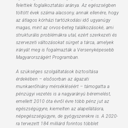
felettiek foglalkoztatási aránya. Az egészségben
töltött évek száma alacsony, annak ellenére, hogy
az átlagos kórházi tartózkodási idő ugyanúgy
magas, mint az orvos-beteg találkozásoké, ami
strukturális problémákra utal, ezért szerkezeti és
szervezeti változásokat sürget a tárca, amelyek
irányát meg is fogalmazták a Versenyképesebb
Magyarországért Programban.
A szükséges szolgáltatások biztosítása
érdekében – elsősorban az ágazati
munkaerőhiány mérsékléséért – támogatta a
pénzügyi vezetés is a nagyarányú béremelést,
emellett 2010 óta évről évre több pénz jut az
egészségügyre, kiemelten az alapellátásra,
népegészségügyre, de gyógyszerekre is. A 2020-
ra tervezett 184 milliárd forintos többlet