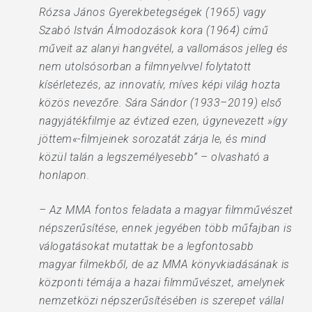
Rózsa János Gyerekbetegségek (1965) vagy
Szabó István Álmodozások kora (1964) című
műveit az alanyi hangvétel, a vallomásos jelleg és
nem utolsósorban a filmnyelvvel folytatott
kísérletezés, az innovatív, míves képi világ hozta
közös nevezőre. Sára Sándor (1933–2019) első
nagyjátékfilmje az évtized ezen, úgynevezett »így
jöttem«-filmjeinek sorozatát zárja le, és mind
közül talán a legszemélyesebb” – olvasható a
honlapon.
– Az MMA fontos feladata a magyar filmművészet
népszerűsítése, ennek jegyében több műfajban is
válogatásokat mutattak be a legfontosabb
magyar filmekből, de az MMA könyvkiadásának is
központi témája a hazai filmművészet, amelynek
nemzetközi népszerűsítésében is szerepet vállal