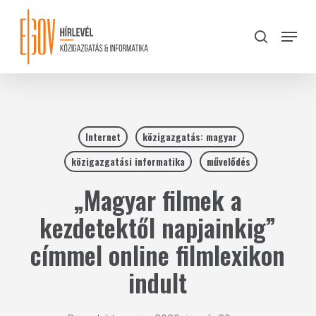
Skip
to
Menu
search
main
Close
content
Menu
Internet
közigazgatás: magyar
közigazgatási informatika
művelődés
„Magyar filmek a
kezdetektől napjainkig”
címmel online filmlexikon
indult