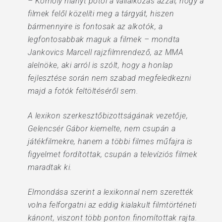
– Komoly hiányt pótol a vállalkozás azzal, hogy a
filmek felől közelíti meg a tárgyát, hiszen
bármennyire is fontosak az alkotók, a
legfontosabbak maguk a filmek – mondta
Jankovics Marcell rajzfilmrendező, az MMA
alelnöke, aki arról is szólt, hogy a honlap
fejlesztése során nem szabad megfeledkezni
majd a fotók feltöltéséről sem.
A lexikon szerkesztőbizottságának vezetője,
Gelencsér Gábor kiemelte, nem csupán a
játékfilmekre, hanem a többi filmes műfajra is
figyelmet fordítottak, csupán a televíziós filmek
maradtak ki.
Elmondása szerint a lexikonnal nem szerették
volna felforgatni az eddig kialakult filmtörténeti
kánont, viszont több ponton finomítottak rajta.