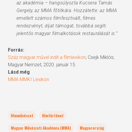
az akadémia – hangsúlyozta Kucsera Tamás
Gergely, az MMA főtitkára. Hozzátette: az MMA
emellett számos filmfesztivált, filmes
rendezvényt, díjat támogat, továbbá segíti
jelentős magyar filmalkotások restaurálását is.”
Forrás:
Száz magyar művel indít a filmlexikon
; Csejk Miklós;
Magyar Nemzet; 2020. január 15.
Lásd még
MMA MMKI Lexikon
filmművészet
filmtörténet
Magyar Művészeti Akadémia (MMA)
Magyarország