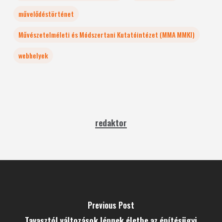
művelődéstörténet
Művészetelméleti és Módszertani Kutatóintézet (MMA MMKI)
webhelyek
redaktor
Previous Post
Tavasztól változások lépnek életbe az építésügyi