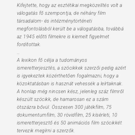
Kifejtette, hogy az esztétikai megközelítés volt a
válogatás fő szempontja, de néhány film
társadalom- és intézménytörténeti
megfontolásból került be a válogatásba, továbbá
az 1945 előtti filmekre is kiemelt figyelmet
fordítottak.
…
A lexikon fő célja a tudományos
ismeretterjesztés, a szócikkek szerzői pedig azért
is igyekeztek közérthetően fogalmazni, hogy a
közoktatásban is hasznát vehessék a leírtaknak.
A honlap még nincsen kész, jelenleg száz filmről
készült szócikk, de hamarosan ez a szám
ötszázra bővül. Összesen 300 játékfilm, 75
dokumentumfilm, 30 rövidfilm, 25 kísérleti, 10
ismeretterjesztő és 50 animációs film szócikkét
tervezik megírni a szerzők.