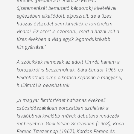
töredék (például a II. Rákóczi Ferenc
újratemetését bemutató képsorok) kivételével
egészében elkallódott, elpusztult, de a tízes-
húszas évtizedet sem kímélték a történelem
viharai. Ez azért is szomorú, mert a hazai volt a
tízes években a világ egyik legproduktívabb
filmgyártása.”
A szócikkek nemcsak az adott filmről, hanem a
korszakról is beszámolnak. Sára Sándor 1969-es
Feldobott kő című alkotása kapcsán a magyar új
hullámról is olvashatunk.
„A magyar filmtörténet hatvanas évekbeli
csúcsidőszakában sorozatban születtek a
kiválóbbnál kiválóbb művek debütáns rendezők
műhelyében: Gaál István Sodrásban (1963), Kósa
Ferenc Tízezer nap (1967), Kardos Ferenc és