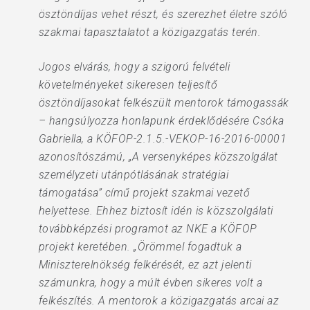
ösztöndíjas vehet részt, és szerezhet életre szóló
szakmai tapasztalatot a közigazgatás terén.
Jogos elvárás, hogy a szigorú felvételi
követelményeket sikeresen teljesítő
ösztöndíjasokat felkészült mentorok támogassák
– hangsúlyozza honlapunk érdeklődésére Csóka
Gabriella, a KÖFOP-2.1.5.-VEKOP-16-2016-00001
azonosítószámú, „A versenyképes közszolgálat
személyzeti utánpótlásának stratégiai
támogatása” című projekt szakmai vezető
helyettese. Ehhez biztosít idén is közszolgálati
továbbképzési programot az NKE a KÖFOP
projekt keretében. „Örömmel fogadtuk a
Miniszterelnökség felkérését, ez azt jelenti
számunkra, hogy a múlt évben sikeres volt a
felkészítés. A mentorok a közigazgatás arcai az