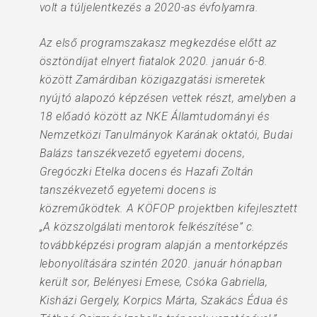
volt a túljelentkezés a 2020-as évfolyamra.
Az első programszakasz megkezdése előtt az
ösztöndíjat elnyert fiatalok 2020. január 6-8.
között Zamárdiban közigazgatási ismeretek
nyújtó alapozó képzésen vettek részt, amelyben a
18 előadó között az NKE Államtudományi és
Nemzetközi Tanulmányok Karának oktatói, Budai
Balázs tanszékvezető egyetemi docens,
Gregóczki Etelka docens és Hazafi Zoltán
tanszékvezető egyetemi docens is
közreműködtek. A KÖFOP projektben kifejlesztett
„A közszolgálati mentorok felkészítése” c.
továbbképzési program alapján a mentorképzés
lebonyolítására szintén 2020. január hónapban
került sor, Belényesi Emese, Csóka Gabriella,
Kisházi Gergely, Korpics Márta, Szakács Édua és