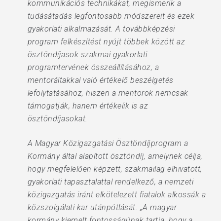
kommunikációs technikákat, megismerik a
tudásátadás legfontosabb módszereit és ezek
gyakorlati alkalmazását. A továbbképzési
program felkészítést nyújt többek között az
ösztöndíjasok szakmai gyakorlati
programtervének összeállításához, a
mentoráltakkal való értékelő beszélgetés
lefolytatásához, hiszen a mentorok nemcsak
támogatják, hanem értékelik is az
ösztöndíjasokat.
A Magyar Közigazgatási Ösztöndíjprogram a
Kormány által alapított ösztöndíj, amelynek célja,
hogy megfelelően képzett, szakmailag elhivatott,
gyakorlati tapasztalattal rendelkező, a nemzeti
közigazgatás iránt elkötelezett fiatalok alkossák a
közszolgálati kar utánpótlását. „A magyar
kormány kiemelt fontosságúnak tartja, hogy a