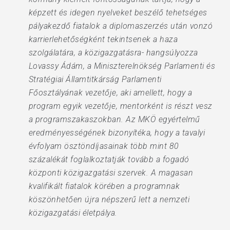
képzett és idegen nyelveket beszélő tehetséges
pályakezdő fiatalok a diplomaszerzés után vonzó
karrierlehetőségként tekintsenek a haza
szolgálatára, a közigazgatásra- hangsúlyozza
Lovassy Ádám, a Miniszterelnökség Parlamenti és
Stratégiai Államtitkárság Parlamenti
Főosztályának vezetője, aki amellett, hogy a
program egyik vezetője, mentorként is részt vesz
a programszakaszokban. Az MKÖ egyértelmű
eredményességének bizonyítéka, hogy a tavalyi
évfolyam ösztöndíjasainak több mint 80
százalékát foglalkoztatják tovább a fogadó
központi közigazgatási szervek. A magasan
kvalifikált fiatalok körében a programnak
köszönhetően újra népszerű lett a nemzeti
közigazgatási életpálya.