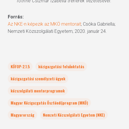
Tóthné Csizmár Izabella trénerek vezetésével.”
Forrás:
Az NKE-n képezik az MKÖ mentorait
; Csóka Gabriella;
Nemzeti Közszolgálati Egyetem; 2020. január 24.
KÖFOP-2.1.5
közigazgatási felsőoktatás
közigazgatási személyzeti ügyek
közszolgálati mentorprogramok
Magyar Közigazgatás Ösztöndíjprogram (MKÖ)
Magyarország
Nemzeti Közszolgálati Egyetem (NKE)