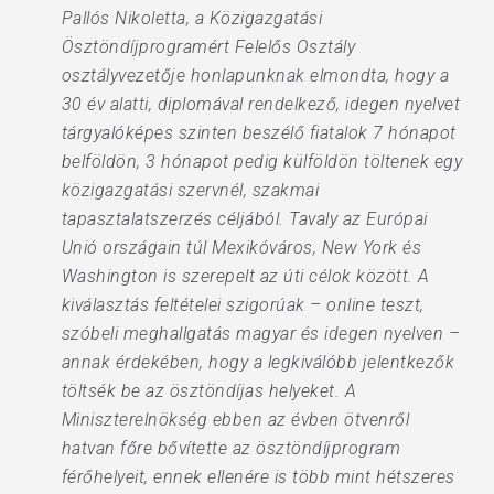
Pallós Nikoletta, a Közigazgatási
Ösztöndíjprogramért Felelős Osztály
osztályvezetője honlapunknak elmondta, hogy a
30 év alatti, diplomával rendelkező, idegen nyelvet
tárgyalóképes szinten beszélő fiatalok 7 hónapot
belföldön, 3 hónapot pedig külföldön töltenek egy
közigazgatási szervnél, szakmai
tapasztalatszerzés céljából. Tavaly az Európai
Unió országain túl Mexikóváros, New York és
Washington is szerepelt az úti célok között. A
kiválasztás feltételei szigorúak – online teszt,
szóbeli meghallgatás magyar és idegen nyelven –
annak érdekében, hogy a legkiválóbb jelentkezők
töltsék be az ösztöndíjas helyeket. A
Miniszterelnökség ebben az évben ötvenről
hatvan főre bővítette az ösztöndíjprogram
férőhelyeit, ennek ellenére is több mint hétszeres