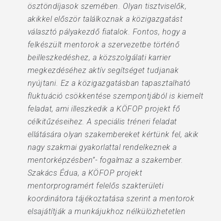
ösztöndíjasok szemében. Olyan tisztviselők,
akikkel először találkoznak a közigazgatást
választó pályakezdő fiatalok. Fontos, hogy a
felkészült mentorok a szervezetbe történő
beilleszkedéshez, a közszolgálati karrier
megkezdéséhez aktív segítséget tudjanak
nyújtani. Ez a közigazgatásban tapasztalható
fluktuáció csökkentése szempontjából is kiemelt
feladat, ami illeszkedik a KÖFOP projekt fő
célkitűzéseihez. A speciális tréneri feladat
ellátására olyan szakembereket kértünk fel, akik
nagy szakmai gyakorlattal rendelkeznek a
mentorképzésben”- fogalmaz a szakember.
Szakács Édua, a KÖFOP projekt
mentorprogramért felelős szakterületi
koordinátora tájékoztatása szerint a mentorok
elsajátítják a munkájukhoz nélkülözhetetlen