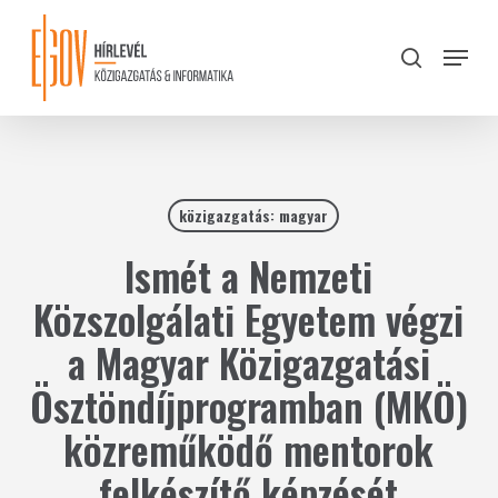
Skip
to
Menu
search
main
Close
content
Menu
közigazgatás: magyar
Ismét a Nemzeti
Közszolgálati Egyetem végzi
a Magyar Közigazgatási
Ösztöndíjprogramban (MKÖ)
közreműködő mentorok
felkészítő képzését