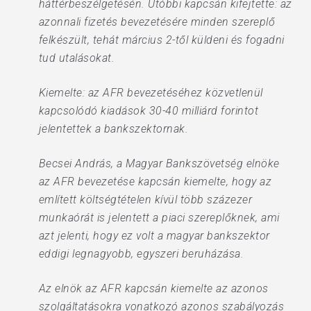
háttérbeszélgetésén. Utóbbi kapcsán kifejtette: az
azonnali fizetés bevezetésére minden szereplő
felkészült, tehát március 2-től küldeni és fogadni
tud utalásokat.
Kiemelte: az AFR bevezetéséhez közvetlenül
kapcsolódó kiadások 30-40 milliárd forintot
jelentettek a bankszektornak.
Becsei András, a Magyar Bankszövetség elnöke
az AFR bevezetése kapcsán kiemelte, hogy az
említett költségtételen kívül több százezer
munkaórát is jelentett a piaci szereplőknek, ami
azt jelenti, hogy ez volt a magyar bankszektor
eddigi legnagyobb, egyszeri beruházása.
Az elnök az AFR kapcsán kiemelte az azonos
szolgáltatásokra vonatkozó azonos szabályozás