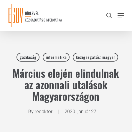
Skip
to
Menu
search
main
Close
content
Menu
gazdaság
informatika
közigazgatás: magyar
Március elején elindulnak
az azonnali utalások
Magyarországon
By
redaktor
2020. január 27.