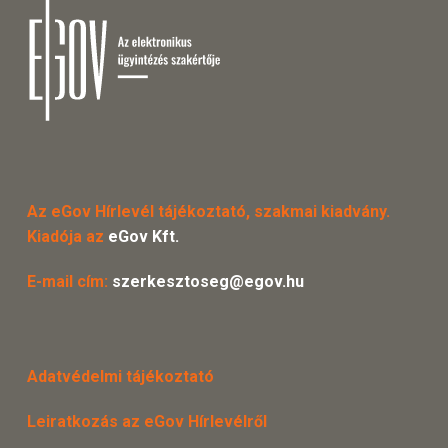
Az eGov Hírlevél tájékoztató, szakmai kiadvány.
Kiadója az
eGov Kft.
E-mail cím:
szerkesztoseg@egov.hu
Adatvédelmi tájékoztató
Leiratkozás az eGov Hírlevélről