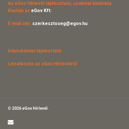
Az eGov Hírlevél tájékoztató, szakmai kiadvány.
Kiadója az
eGov Kft.
E-mail cím:
szerkesztoseg@egov.hu
Adatvédelmi tájékoztató
Leiratkozás az eGov Hírlevélről
© 2026 eGov Hírlevél.
email