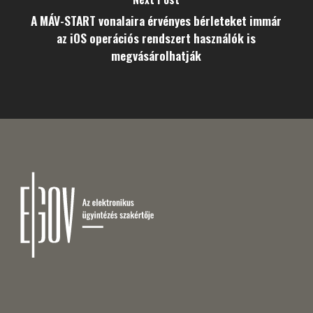
A MÁV-START vonalaira érvényes bérleteket immár
az iOS operációs rendszert használók is
megvásárolhatják