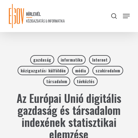
Skip
to
Menu
search
main
Close
content
Menu
gazdaság
informatika
Internet
közigazgatás: külföldön
média
szakirodalom
társadalom
távközlés
Az Európai Unió digitális
gazdaság és társadalom
indexének statisztikai
elemzése