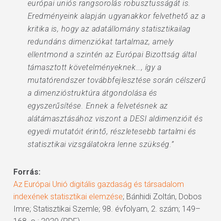
európai uniós rangsorolás robusztusságát is.
Eredményeink alapján ugyanakkor felvethető az a
kritika is, hogy az adatállomány statisztikailag
redundáns dimenziókat tartalmaz, amely
ellentmond a szintén az Európai Bizottság által
támasztott követelményeknek…, így a
mutatórendszer továbbfejlesztése során célszerű
a dimenzióstruktúra átgondolása és
egyszerűsítése. Ennek a felvetésnek az
alátámasztásához viszont a DESI aldimenzióit és
egyedi mutatóit érintő, részletesebb tartalmi és
statisztikai vizsgálatokra lenne szükség.”
Forrás:
Az Európai Unió digitális gazdaság és társadalom
indexének statisztikai elemzése
; Bánhidi Zoltán, Dobos
Imre; Statisztikai Szemle; 98. évfolyam, 2. szám; 149–