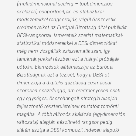
(multidimensional scaling – többdimenziós
skálázás) csoportosítják, és statisztikai
módszerekkel rangsorolják, végül összevetik
eredményeiket az Európai Bizottság által publikált
DESI-rangsorral. Ismereteik szerint matematikai-
statisztikai módszerekkel a DESI-dimenziókat
még nem vizsgálták szisztematikusan, így
tanulmányukkal részben ezt a hiányt próbálják
pótolni. Elemzésük alátámasztja az Európai
Bizottságnak azt a tézisét, hogy a DESI öt
dimenziója a digitális gazdaság egymással
szorosan összefüggő, ám eredményesen csak
egy egységes, összehangolt stratégia alapján
fejleszthető részterületeinek mutatóit tömöríti
magába. A többváltozós skálázás (egydimenziós
változata) alapján készíthető rangsor pedig
alátámasztja a DESI kompozit indexen alapuló