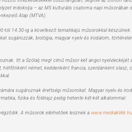
e hozott intézkedésekkel összhangban, segítve az otthon tan
elyzet indokolja – az M5 kulturális csatorna napi műsorában 
onkezelő Alap (MTVA).
-tól 14.30-ig a következő tematikájú műsorokkal készülnek: 8
at sugározzák, biológia, magyar nyelv és irodalom, történel
roznak. Itt a Szólalj meg! című műsor két angol nyelvleckéjét
t, hétfőnként német, keddenként francia, szerdánként olasz, 
kkal.
számára sugároznak érettségi műsorokat. Magyar nyelv és iro
rmatika, fizika és földrajz pedig hetente két-két alkalommal.
 végződik. A műsorok elérhetőek lesznek a
www.mediaklikk.hu/