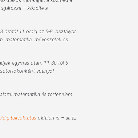
uló diákok munkáját, a közmédia
sugározza – közölte a
 órától 11 óráig az 5-8. osztályos
em, matematika, művészetek és
 adják egymás után. 11.30-tól 5
csütörtökönként spanyol,
dalom, matematika és történelem
digitalisoktatas
oldalon is – áll az