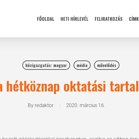
FŐOLDAL
HETI HÍRLEVÉL
FELIRATKOZÁS
CÍMK
közigazgatás: magyar
média
művelődés
 hétköznap oktatási tarta
By
redaktor
2020. március 16.