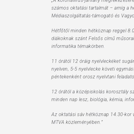
„A koronavírus-járvány megfékezésér
számos oktatási tartalmát – amíg a h
Médiaszolgáltatás-támogató és Vagy
Hétfőtől minden hétköznap reggel 8.00
diákoknak szánt Felsős című műsoraik
informatika témakörben.
11 órától 12 óráig nyelvleckéket sugá
nyelven, 5-5 nyelvlecke követi egymás
péntekenként orosz nyelvtani feladato
12 órától a középiskolás korosztály 
minden nap lesz, biológia, kémia, info
Az oktatási sáv hétköznap 14.30-kor
MTVA közleményében.”