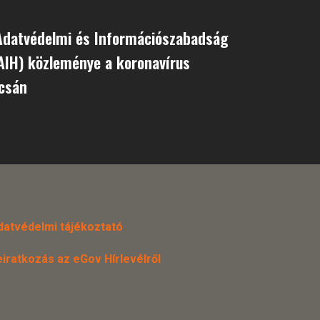
Adatvédelmi és Információszabadság
AIH) közleménye a koronavírus
pcsán
datvédelmi tájékoztató
eiratkozás az eGov Hírlevélről