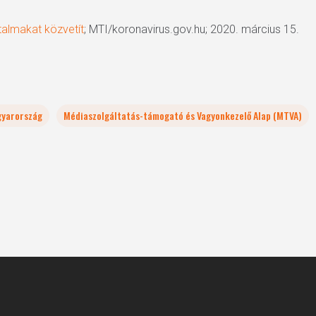
talmakat közvetít
; MTI/koronavirus.gov.hu; 2020. március 15.
yarország
Médiaszolgáltatás-támogató és Vagyonkezelő Alap (MTVA)