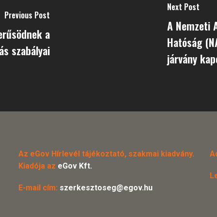
Next Post
Previous Post
A Nemzeti 
zerűsödnek a
Hatóság (N
ás szabályai
járvány ka
Az eGov Hírlevél tájékoztató, szakmai kiadvány.
A
Kiadója az
eGov Kft.
L
E-mail cím:
szerkesztoseg@egov.hu