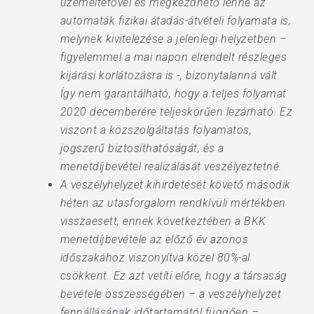
üzemeltetővel és megkezdhető lenne az
automaták fizikai átadás-átvételi folyamata is,
melynek kivitelezése a jelenlegi helyzetben –
figyelemmel a mai napon elrendelt részleges
kijárási korlátozásra is -, bizonytalanná vált.
Így nem garantálható, hogy a teljes folyamat
2020 decemberére teljeskörűen lezárható. Ez
viszont a közszolgáltatás folyamatos,
jogszerű biztosíthatóságát, és a
menetdíjbevétel realizálását veszélyeztetné.
A veszélyhelyzet kihirdetését követő második
héten az utasforgalom rendkívüli mértékben
visszaesett, ennek következtében a BKK
menetdíjbevétele az előző év azonos
időszakához viszonyítva közel 80%-al
csökkent. Ez azt vetíti előre, hogy a társaság
bevétele összességében – a veszélyhelyzet
fennállásának időtartamától függően –