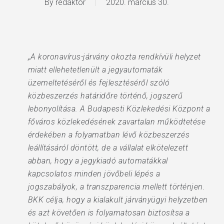
By
redaktor
2020. március 30.
„A koronavírus-járvány okozta rendkívüli helyzet
miatt ellehetetlenült a jegyautomaták
üzemeltetéséről és fejlesztéséről szóló
közbeszerzés határidőre történő, jogszerű
lebonyolítása. A Budapesti Közlekedési Központ a
főváros közlekedésének zavartalan működtetése
érdekében a folyamatban lévő közbeszerzés
leállításáról döntött, de a vállalat elkötelezett
abban, hogy a jegykiadó automatákkal
kapcsolatos minden jövőbeli lépés a
jogszabályok, a transzparencia mellett történjen.
BKK célja, hogy a kialakult járványügyi helyzetben
és azt követően is folyamatosan biztosítsa a