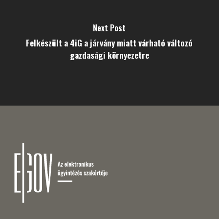
Next Post
Felkészült a 4iG a járvány miatt várható változó
gazdasági környezetre