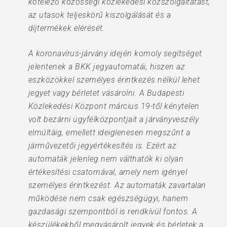
kötelező közösségi közlekedési közszolgáltatást,
az utasok teljeskörű kiszolgálását és a
díjtermékek elérését.
A koronavírus-járvány idején komoly segítséget
jelentenek a BKK jegyautomatái, hiszen az
eszközökkel személyes érintkezés nélkül lehet
jegyet vagy bérletet vásárolni. A Budapesti
Közlekedési Központ március 19-től kénytelen
volt bezárni ügyfélközpontjait a járványveszély
elmúltáig, emellett ideiglenesen megszűnt a
járművezetői jegyértékesítés is. Ezért az
automaták jelenleg nem válthatók ki olyan
értékesítési csatornával, amely nem igényel
személyes érintkezést. Az automaták zavartalan
működése nem csak egészségügyi, hanem
gazdasági szempontból is rendkívül fontos. A
készülékekből megvásárolt jegyek és bérletek a