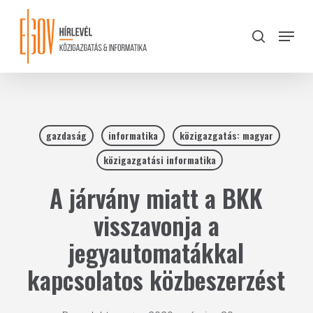
Skip
to
Menu
search
main
Close
content
Menu
gazdaság
informatika
közigazgatás: magyar
közigazgatási informatika
A járvány miatt a BKK
visszavonja a
jegyautomatákkal
kapcsolatos közbeszerzést