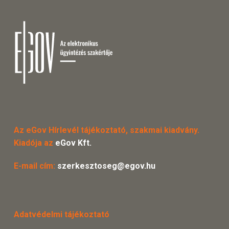
Az eGov Hírlevél tájékoztató, szakmai kiadvány.
Kiadója az
eGov Kft.
E-mail cím:
szerkesztoseg@egov.hu
Adatvédelmi tájékoztató