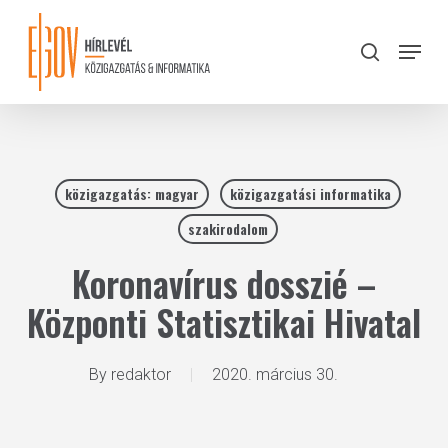
Skip
to
Menu
search
main
Close
content
Menu
közigazgatás: magyar
közigazgatási informatika
szakirodalom
Koronavírus dosszié –
Központi Statisztikai Hivatal
By
redaktor
2020. március 30.