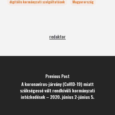
digitális kormányzati szolgáltatások
Magyarország
redaktor
Previous Post
A koronavírus-járvány (CoVID-19) miatt
szükségessé vált rendkívüli kormányzati
intézkedések – 2020. június 2-június 5.