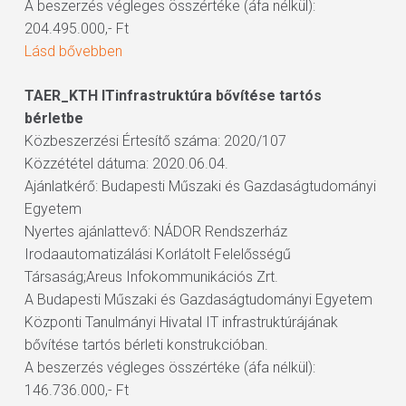
A beszerzés végleges összértéke (áfa nélkül):
204.495.000,- Ft
Lásd bővebben
TAER_KTH ITinfrastruktúra bővítése tartós
bérletbe
Közbeszerzési Értesítő száma: 2020/107
Közzététel dátuma: 2020.06.04.
Ajánlatkérő: Budapesti Műszaki és Gazdaságtudományi
Egyetem
Nyertes ajánlattevő: NÁDOR Rendszerház
Irodaautomatizálási Korlátolt Felelősségű
Társaság;Areus Infokommunikációs Zrt.
A Budapesti Műszaki és Gazdaságtudományi Egyetem
Központi Tanulmányi Hivatal IT infrastruktúrájának
bővítése tartós bérleti konstrukcióban.
A beszerzés végleges összértéke (áfa nélkül):
146.736.000,- Ft