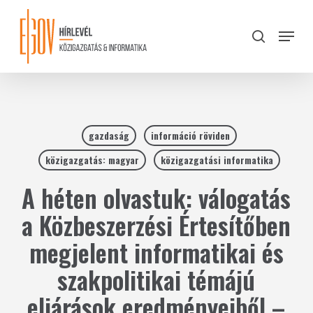
Skip
to
Menu
search
main
Close
content
Menu
gazdaság
információ röviden
közigazgatás: magyar
közigazgatási informatika
A héten olvastuk: válogatás
a Közbeszerzési Értesítőben
megjelent informatikai és
szakpolitikai témájú
eljárások eredményeiből –