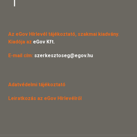
Az eGov Hírlevél tájékoztató, szakmai kiadvány.
Kiadója az
eGov Kft.
E-mail cím:
szerkesztoseg@egov.hu
Adatvédelmi tájékoztató
Leiratkozás az eGov Hírlevélről