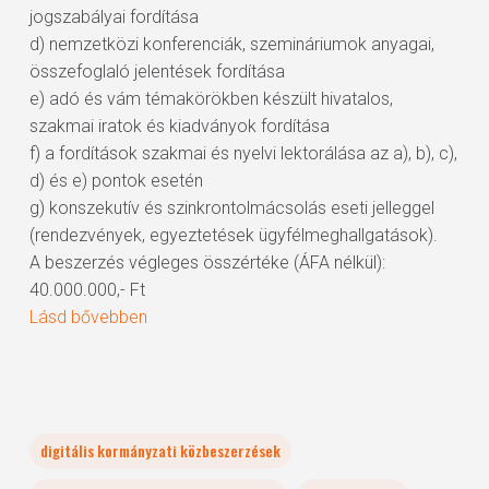
jogszabályai fordítása
d) nemzetközi konferenciák, szemináriumok anyagai,
összefoglaló jelentések fordítása
e) adó és vám témakörökben készült hivatalos,
szakmai iratok és kiadványok fordítása
f) a fordítások szakmai és nyelvi lektorálása az a), b), c),
d) és e) pontok esetén
g) konszekutív és szinkrontolmácsolás eseti jelleggel
(rendezvények, egyeztetések ügyfélmeghallgatások).
A beszerzés végleges összértéke (ÁFA nélkül):
40.000.000,- Ft
Lásd bővebben
digitális kormányzati közbeszerzések