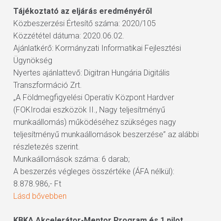
Tájékoztató az eljárás eredményéről
Közbeszerzési Értesítő száma: 2020/105
Közzététel dátuma: 2020.06.02.
Ajánlatkérő: Kormányzati Informatikai Fejlesztési
Ügynökség
Nyertes ajánlattevő: Digitran Hungária Digitális
Transzformáció Zrt.
„A Földmegfigyelési Operatív Központ Hardver
(FOKIrodai eszközök II., Nagy teljesítményű
munkaállomás) működéséhez szükséges nagy
teljesítményű munkaállomások beszerzése” az alábbi
részletezés szerint.
Munkaállomások száma: 6 darab;
A beszerzés végleges összértéke (ÁFA nélkül):
8.878.986,- Ft
Lásd bővebben
KBKA Akcelerátor-Mentor Program és 1 pilot