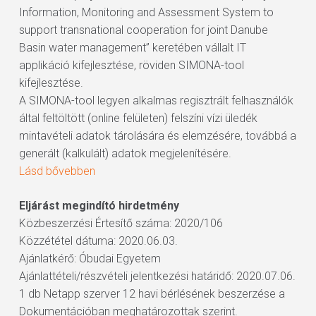
Information, Monitoring and Assessment System to
support transnational cooperation for joint Danube
Basin water management” keretében vállalt IT
applikáció kifejlesztése, röviden SIMONA-tool
kifejlesztése.
A SIMONA-tool legyen alkalmas regisztrált felhasználók
által feltöltött (online felületen) felszíni vízi üledék
mintavételi adatok tárolására és elemzésére, továbbá a
generált (kalkulált) adatok megjelenítésére.
Lásd bővebben
Eljárást megindító hirdetmény
Közbeszerzési Értesítő száma: 2020/106
Közzététel dátuma: 2020.06.03.
Ajánlatkérő: Óbudai Egyetem
Ajánlattételi/részvételi jelentkezési határidő: 2020.07.06.
1 db Netapp szerver 12 havi bérlésének beszerzése a
Dokumentációban meghatározottak szerint.