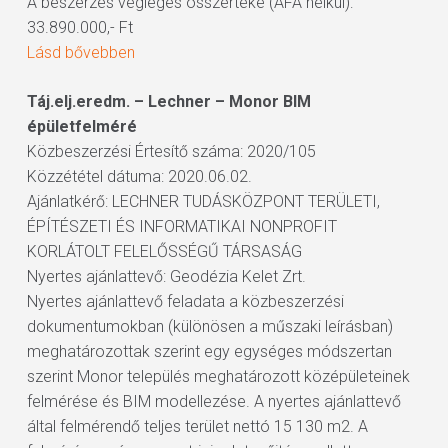
A beszerzés végleges összértéke (ÁFA nélkül):
33.890.000,- Ft
Lásd bővebben
Táj.elj.eredm. – Lechner – Monor BIM
épületfelméré
Közbeszerzési Értesítő száma: 2020/105
Közzététel dátuma: 2020.06.02.
Ajánlatkérő: LECHNER TUDÁSKÖZPONT TERÜLETI,
ÉPÍTÉSZETI ÉS INFORMATIKAI NONPROFIT
KORLÁTOLT FELELŐSSÉGŰ TÁRSASÁG
Nyertes ajánlattevő: Geodézia Kelet Zrt.
Nyertes ajánlattevő feladata a közbeszerzési
dokumentumokban (különösen a műszaki leírásban)
meghatározottak szerint egy egységes módszertan
szerint Monor település meghatározott középületeinek
felmérése és BIM modellezése. A nyertes ajánlattevő
által felmérendő teljes terület nettó 15 130 m2. A