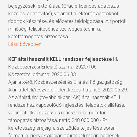
bejegyzések lektorálása (Oracle-licences adatbázis-
kezelés, adatjavítás), valamint a lektorált adatokból
riportok készítése, és előzetes feldolgozása. A riportok
minőségi teljesítéséhez szükséges technikai
kerettámogatás biztosítása.
Lásd bővebben
KEF által használt KELL rendszer fejlesztése III.
Közbeszerzési Értesítő száma: 2020/106
Közzététel dátuma: 2020.06.03.
Ajánlatkérő: Közbeszerzési és Ellátási Főigazgatóság
Ajánlattételi/részvételi jelentkezési határidő: 2020.06.29.
Az ajánlatkérő (továbbiakban: AK) által használt KELL
rendszerhez kapcsolódó fejlesztési feladatok ellátása,
valamint alkalmazás- és rendszerüzemeltetői
támogatás biztosítása, nettó 248.000.000,- Ft
keretösszeg erejéig, a szerződés teljesítése során
felmerülő igények alapján az írásbeli megrendelések