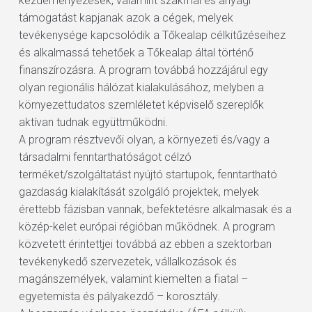
kezdeményezések, valamint szakmai és anyagi
támogatást kapjanak azok a cégek, melyek
tevékenysége kapcsolódik a Tőkealap célkitűzéseihez
és alkalmassá tehetőek a Tőkealap által történő
finanszírozásra. A program továbbá hozzájárul egy
olyan regionális hálózat kialakulásához, melyben a
környezettudatos szemléletet képviselő szereplők
aktívan tudnak együttműködni.
A program résztvevői olyan, a környezeti és/vagy a
társadalmi fenntarthatóságot célzó
terméket/szolgáltatást nyújtó startupok, fenntartható
gazdaság kialakítását szolgáló projektek, melyek
érettebb fázisban vannak, befektetésre alkalmasak és a
közép-kelet európai régióban működnek. A program
közvetett érintettjei továbbá az ebben a szektorban
tevékenykedő szervezetek, vállalkozások és
magánszemélyek, valamint kiemelten a fiatal –
egyetemista és pályakezdő – korosztály.