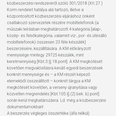
közbeszerzési rendszeréről szóló 301/2018 (XII.27.)
Korm.rendelet hatálya alá tartozó, illetve a
központosított közbeszerzési eljáráshoz önként
csatlakozó szervezetek részére mobiltelefonok (a
műszaki leírásban meghatározott 4 kategória [alap-,
közép- és felsőkategória, valamint víz-, por- és ütésálló
mobiltelefonok) összesen 23 féle készülék]
beszerzésére, kiszállítására. A KM előirányzott
mennyisége mintegy 29725 készülék, mint
keretmennyiség [Kbt.3.§ 18.pont]. A KM megkötését
követően megvalósításra kerülő egyedi beszerzések
konkrét mennyisége és – a KM részét képező
elemekből összeállított – konkrét tárgya a KM
megkötését követően, a verseny újranyitása vagy
közvetlen megrendelés [Kbt.105.§ (2) bek. b) pont]
során kerül meghatározásra. Ld. még a közbeszerzési
dokumentumokban!
A beszerzés végleges összértéke (áfa nélkül)