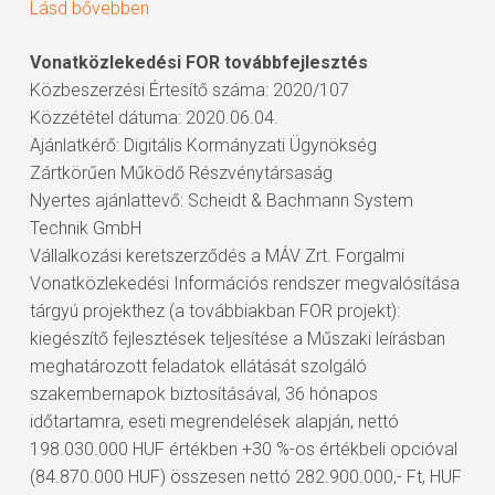
Lásd bővebben
Vonatközlekedési FOR továbbfejlesztés
Közbeszerzési Értesítő száma: 2020/107
Közzététel dátuma: 2020.06.04.
Ajánlatkérő: Digitális Kormányzati Ügynökség
Zártkörűen Működő Részvénytársaság
Nyertes ajánlattevő: Scheidt & Bachmann System
Technik GmbH
Vállalkozási keretszerződés a MÁV Zrt. Forgalmi
Vonatközlekedési Információs rendszer megvalósítása
tárgyú projekthez (a továbbiakban FOR projekt):
kiegészítő fejlesztések teljesítése a Műszaki leírásban
meghatározott feladatok ellátását szolgáló
szakembernapok biztosításával, 36 hónapos
időtartamra, eseti megrendelések alapján, nettó
198.030.000 HUF értékben +30 %-os értékbeli opcióval
(84.870.000 HUF) összesen nettó 282.900.000,- Ft, HUF