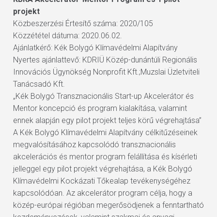
projekt
Közbeszerzési Értesítő száma: 2020/105
Közzététel dátuma: 2020.06.02.
Ajánlatkérő: Kék Bolygó Klímavédelmi Alapítvány
Nyertes ajánlattevő: KDRIÜ Közép-dunántúli Regionális
Innovációs Ügynökség Nonprofit Kft.;Muzslai Üzletviteli
Tanácsadó Kft.
„Kék Bolygó Transznacionális Start-up Akcelerátor és
Mentor koncepció és program kialakítása, valamint
ennek alapján egy pilot projekt teljes körű végrehajtása”
A Kék Bolygó Klímavédelmi Alapítvány célkitűzéseinek
megvalósításához kapcsolódó transznacionális
akcelerációs és mentor program felállítása és kísérleti
jelleggel egy pilot projekt végrehajtása, a Kék Bolygó
Klímavédelmi Kockázati Tőkealap tevékenységéhez
kapcsolódóan. Az akcelerátor program célja, hogy a
közép-európai régióban megerősödjenek a fenntartható