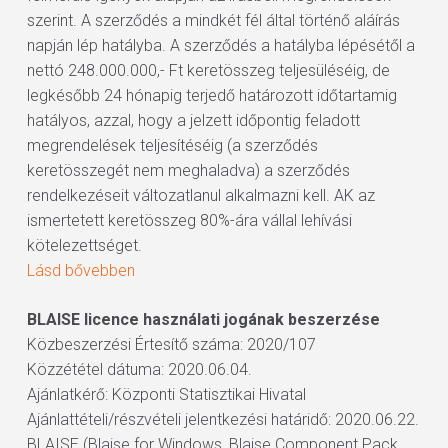
szerint. A szerződés a mindkét fél által történő aláírás
napján lép hatályba. A szerződés a hatályba lépésétől a
nettó 248.000.000,- Ft keretösszeg teljesüléséig, de
legkésőbb 24 hónapig terjedő határozott időtartamig
hatályos, azzal, hogy a jelzett időpontig feladott
megrendelések teljesítéséig (a szerződés
keretösszegét nem meghaladva) a szerződés
rendelkezéseit változatlanul alkalmazni kell. AK az
ismertetett keretösszeg 80%-ára vállal lehívási
kötelezettséget.
Lásd bővebben
BLAISE licence használati jogának beszerzése
Közbeszerzési Értesítő száma: 2020/107
Közzététel dátuma: 2020.06.04.
Ajánlatkérő: Központi Statisztikai Hivatal
Ajánlattételi/részvételi jelentkezési határidő: 2020.06.22.
BLAISE (Blaise for Windows, Blaise Component Pack