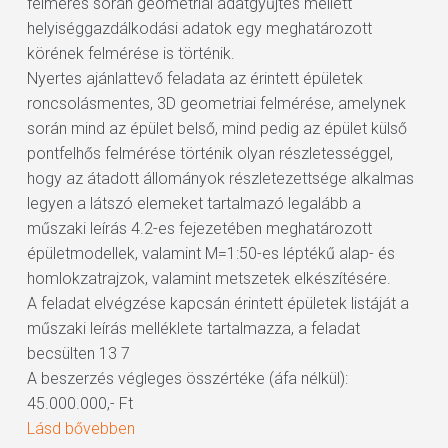
felmérés során geometriai adatgyűjtés mellett
helyiséggazdálkodási adatok egy meghatározott
körének felmérése is történik.
Nyertes ajánlattevő feladata az érintett épületek
roncsolásmentes, 3D geometriai felmérése, amelynek
során mind az épület belső, mind pedig az épület külső
pontfelhős felmérése történik olyan részletességgel,
hogy az átadott állományok részletezettsége alkalmas
legyen a látszó elemeket tartalmazó legalább a
műszaki leírás 4.2-es fejezetében meghatározott
épületmodellek, valamint M=1:50-es léptékű alap- és
homlokzatrajzok, valamint metszetek elkészítésére.
A feladat elvégzése kapcsán érintett épületek listáját a
műszaki leírás melléklete tartalmazza, a feladat
becsülten 13 7
A beszerzés végleges összértéke (áfa nélkül):
45.000.000,- Ft
Lásd bővebben