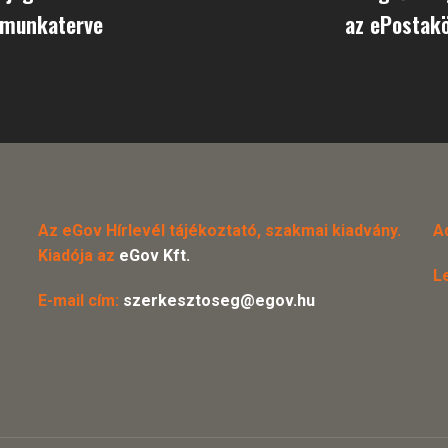
munkaterve
az ePostakö
Az eGov Hírlevél tájékoztató, szakmai kiadvány.
A
Kiadója az
eGov Kft.
L
E-mail cím:
szerkesztoseg@egov.hu