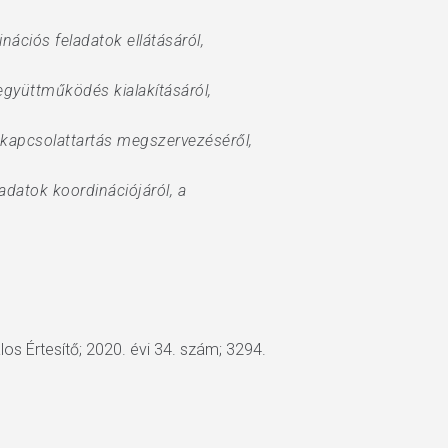
nációs feladatok ellátásáról,
együttműködés kialakításáról,
ó kapcsolattartás megszervezéséről,
datok koordinációjáról, a
alos Értesítő; 2020. évi 34. szám; 3294.