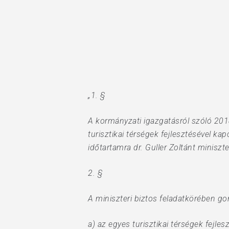
Hit enter to search or ESC to close
„1. §
A kormányzati igazgatásról szóló 2018
turisztikai térségek fejlesztésével ka
időtartamra dr. Guller Zoltánt miniszt
2. §
A miniszteri biztos feladatkörében 
a) az egyes turisztikai térségek fej