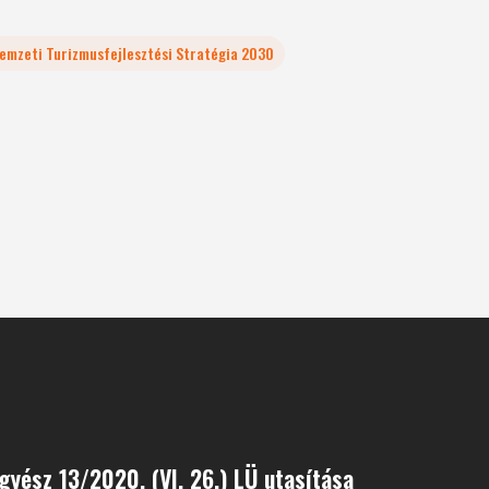
emzeti Turizmusfejlesztési Stratégia 2030
gyész 13/2020. (VI. 26.) LÜ utasítása