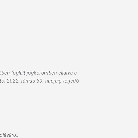
ében foglalt jogkörömben eljárva a
ától 2022. június 30. napjáig terjedő
lásáról,