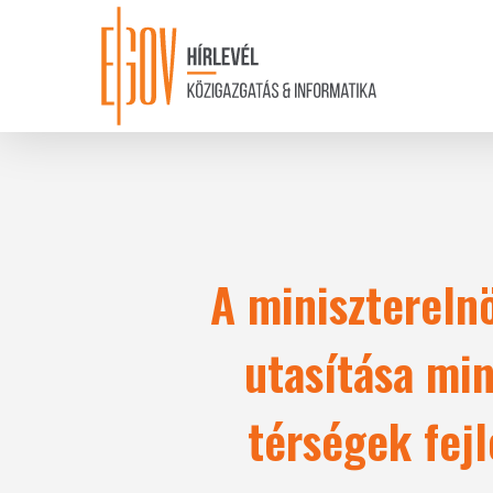
Skip
to
main
content
A minisztereln
utasítása min
térségek fej