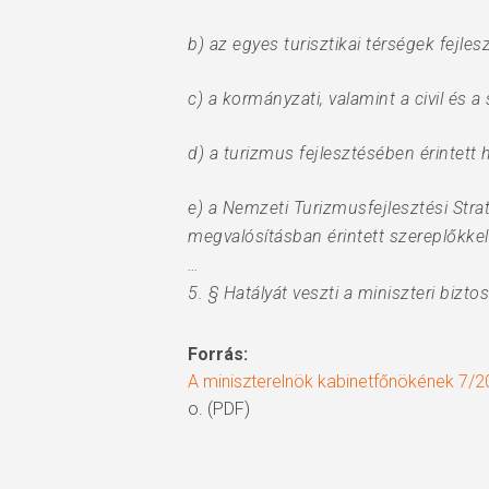
b) az egyes turisztikai térségek fejle
c) a kormányzati, valamint a civil és
d) a turizmus fejlesztésében érintett 
e) a Nemzeti Turizmusfejlesztési Str
megvalósításban érintett szereplőkkel 
…
5. § Hatályát veszti a miniszteri bizt
Forrás:
A miniszterelnök kabinetfőnökének 7/202
o. (PDF)