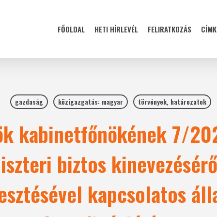
FŐOLDAL
HETI HÍRLEVÉL
FELIRATKOZÁS
CÍMK
gazdaság
közigazgatás: magyar
törvények, határozatok
ök kabinetfőnökének 7/202
iszteri biztos kinevezéséről
lesztésével kapcsolatos áll