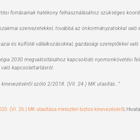
sztési forrásainak hatékony felhasználásához szükséges koordi
 a szakmai szervezetekkel, továbbá az önkormányzatokkal való 
hazai és külföldi vállalkozásokkal, gazdasági szereplőkkel val
atégia 2030 megvalósításához kapcsolódó nyomonkövetési fela
való kapcsolattartásról.
os kinevezéséről szóló 2/2018. (VII. 24.) MK utasítás…”
0. (VI. 26.) MK utasítása miniszteri biztos kinevezéséről
; Hivat