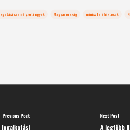
azgatási személyzeti ügyek
Magyarország
miniszteri biztosok
N
Previous Post
Next Post
 jogalkotási
A legfőbb ü