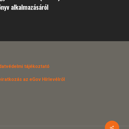
nyv alkalmazásáról
datvédelmi tájékoztató
eiratkozás az eGov Hírlevélről