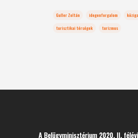
Guller Zoltán
idegenforgalom
közig
turisztikai térségek
turizmus
A Belügyminisztérium 2020. II. félévi