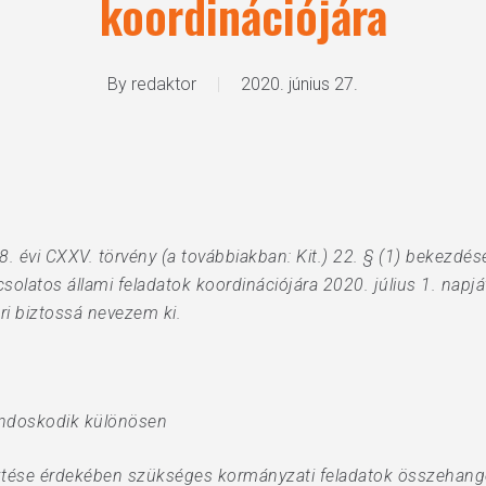
koordinációjára
By
redaktor
2020. június 27.
. évi CXXV. törvény (a továbbiakban: Kit.) 22. § (1) bekezdés
pcsolatos állami feladatok koordinációjára 2020. július 1. napj
eri biztossá nevezem ki.
gondoskodik különösen
lesztése érdekében szükséges kormányzati feladatok összehango