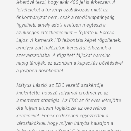
lehetővé teszi, hogy akár 400 jel is érkezzen. A
felvételeket a törvényi szabályozás miatt az
önkormányzat nem, csak a rendőrkapitányság
figyelheti, amely adott esetben megteszi a
szükséges intézkedéseket – fejtette ki Barcsa
Lajos. A kamerák HD felbontási képet rögzítenek,
amelyek zárt hálózaton keresztül érkeznek a
szerverszobába. A rögzített fájlokat harminc
napig tárolják, ez azonban a kapacitás bővítésével
a jövőben növekedhet.
Mátyus László, az EDC vezető szakértője
kijelentette, hosszú folyamat eredménye az
ismertetett stratégia. Az EDC az öt éves létrejötte
óta folyamatosan foglakozik az okosváros
kérdésével. Ennek érdekében egyeztettek a
városlakókkal, hogy milyen irányba haladjon a
fejlesztés, hiszen a Smart City program mindenki