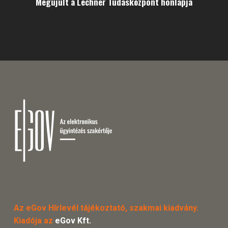
Megújult a Lechner Tudásközpont honlapja
Az eGov Hírlevél tájékoztató, szakmai kiadvány.
Kiadója az
eGov Kft.