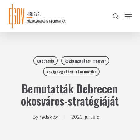
Skip
to
Menu
search
main
Close
content
Menu
gazdaság
közigazgatás: magyar
közigazgatási informatika
Bemutatták Debrecen
okosváros-stratégiáját
By
redaktor
2020. július 5.