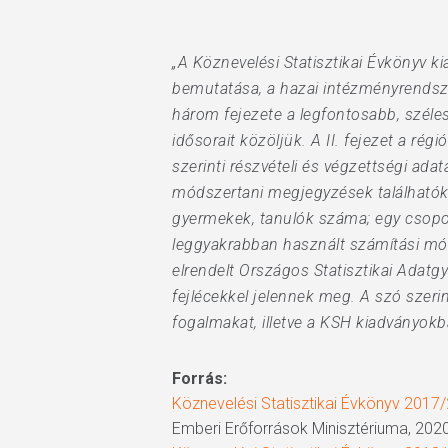
„A Köznevelési Statisztikai Évkönyv ki
bemutatása, a hazai intézményrendszer
három fejezete a legfontosabb, széle
idősorait közöljük. A II. fejezet a régi
szerinti részvételi és végzettségi ada
módszertani megjegyzések találhatók
gyermekek, tanulók száma; egy csoport
leggyakrabban használt számítási mó
elrendelt Országos Statisztikai Adatg
fejlécekkel jelennek meg. A szó szeri
fogalmakat, illetve a KSH kiadványokb
Forrás:
Köznevelési Statisztikai Évkönyv 2017
Emberi Erőforrások Minisztériuma, 2020.