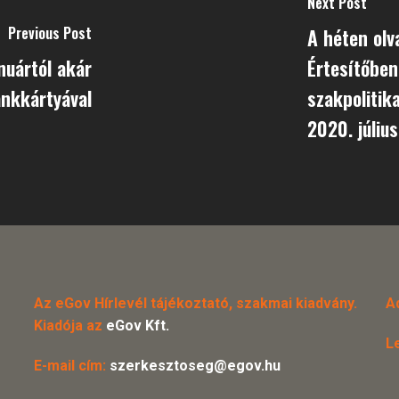
Next Post
Previous Post
A héten olv
nuártól akár
Értesítőben
ankkártyával
szakpolitik
2020. július
Az eGov Hírlevél tájékoztató, szakmai kiadvány.
A
Kiadója az
eGov Kft.
L
E-mail cím:
szerkesztoseg@egov.hu