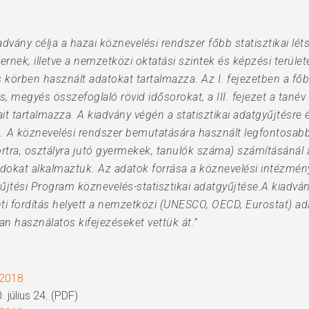
advány célja a hazai köznevelési rendszer főbb statisztikai lét
nek, illetve a nemzetközi oktatási szintek és képzési terület
s körben használt adatokat tartalmazza. Az I. fejezetben a f
ós, megyés összefoglaló rövid idősorokat, a III. fejezet a tanév 
tait tartalmazza. A kiadvány végén a statisztikai adatgyűjtésr
. A köznevelési rendszer bemutatására használt legfontosab
ra, osztályra jutó gyermekek, tanulók száma) számításánál a 
dokat alkalmaztuk. Az adatok forrása a köznevelési intézmé
yűjtési Program köznevelés-statisztikai adatgyűjtése.A kiadvá
nti fordítás helyett a nemzetközi (UNESCO, OECD, Eurostat) a
an használatos kifejezéseket vettük át.”
/2018
 július 24. (PDF)