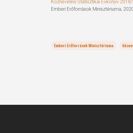
Köznevelési Statisztikai Évkönyv 2018
Emberi Erőforrások Minisztériuma, 2020.
Emberi Erőforrások Minisztériuma
közne