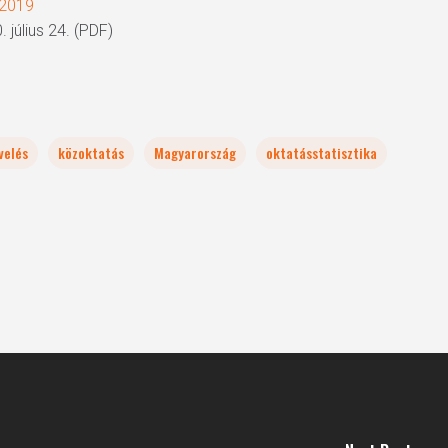
/2019
 július 24. (PDF)
velés
közoktatás
Magyarország
oktatásstatisztika