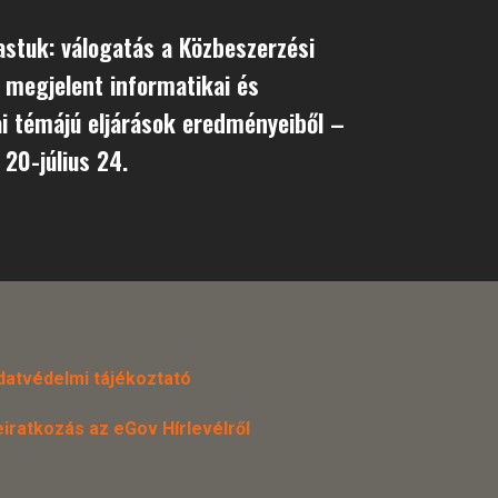
astuk: válogatás a Közbeszerzési
 megjelent informatikai és
ai témájú eljárások eredményeiből –
 20-július 24.
datvédelmi tájékoztató
eiratkozás az eGov Hírlevélről