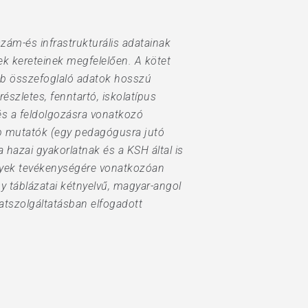
szám-és infrastrukturális adatainak
ek kereteinek megfelelően. A kötet
őbb összefoglaló adatok hosszú
részletes, fenntartó, iskolatípus
e és a feldolgozásra vonatkozó
b mutatók (egy pedagógusra jutó
hazai gyakorlatnak és a KSH által is
nyek tevékenységére vonatkozóan
ny táblázatai kétnyelvű, magyar-angol
datszolgáltatásban elfogadott