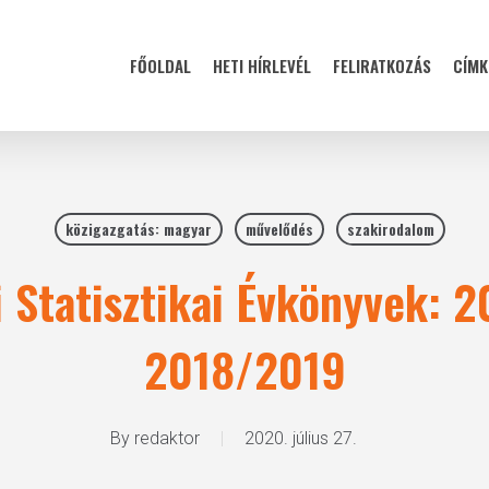
FŐOLDAL
HETI HÍRLEVÉL
FELIRATKOZÁS
CÍMK
közigazgatás: magyar
művelődés
szakirodalom
 Statisztikai Évkönyvek: 
2018/2019
By
redaktor
2020. július 27.