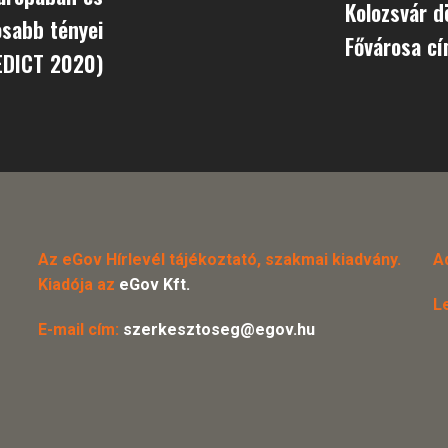
Kolozsvár d
osabb tényei
Fővárosa cí
EDICT 2020)
Az eGov Hírlevél tájékoztató, szakmai kiadvány.
A
Kiadója az
eGov Kft.
L
E-mail cím:
szerkesztoseg@egov.hu