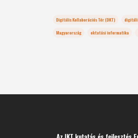
Digitális Kollaborációs Tér (DKT)
digitál
Magyarország
oktatási informatika
Az IKT kutatás és fejlesztés 