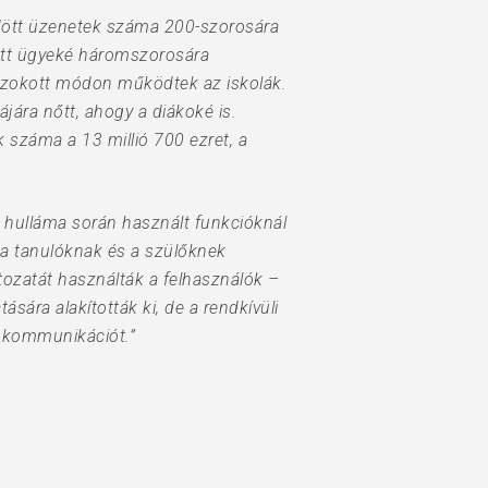
küldött üzenetek száma 200-szorosára
zett ügyeké háromszorosára
gszokott módon működtek az iskolák.
jára nőtt, ahogy a diákoké is.
k száma a 13 millió 700 ezret, a
ő hulláma során használt funkcióknál
, a tanulóknak és a szülőknek
ltozatát használták a felhasználók –
sára alakították ki, de a rendkívüli
i kommunikációt.”