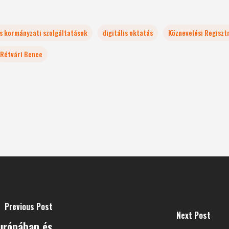
is kormányzati szolgáltatások
digitális oktatás
Köznevelési Regiszt
Rétvári Bence
Previous Post
Next Post
Európában és