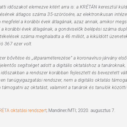
alatti időszakot elemezve kitért arra is: a KRÉTÁN keresztül 
zítésének átlagos száma 35-szörösére, az elektronikusan inté
a megfelel a korábbi évek átlagának, azaz annak, amikor me
a korábbi évek átlagának, a gondviselők belépési száma duplá
rtékelések száma meghaladta a 46 milliót, a kiküldött üzenete
ió 367 ezer volt.
zer bővítése és „átparaméterezése” a koronavírus-járvány els
jelentős segítséget adott a digitális oktatáshoz a tanároknak
) időszakban a rendszer korábban fejlesztett és bevezetett vá
n tanügyigazgatási rendszer, nem a digitális oktatás támogatá
 támogatni az oktatást, valamint a tanárok és tanulók között
KRÉTA oktatási rendszert
; Mandiner/MTI; 2020. augusztus 7.