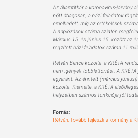
Az államtitkár a koronavírus-járvány 
nőtt átlagosan, a házi feladatok rög
emelkedett, míg az értékelések szám
A naplózások száma szintén megfelel 
Március 15. és június 15. között az é
rögzített házi feladatok száma 11 mill
Rétvári Bence közölte: a KRÉTA rends
nem igényelt többletforrást. A KRÉTA 
egyaránt. Az érintett (március-júniusi
közölte. Kiemelte: a KRÉTA elsődlegese
helyzetben számos funkciója jól tudta
Forrás:
Rétvári: Tovább fejleszti a kormány a 