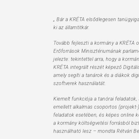
Hit enter to search or ESC to close
„ Bár a KRÉTA elsődlegesen tanügyiga
ki az államtitkár.
Tovább fejleszti a kormány a KRÉTA o
Erőforrások Minisztériumának parlamen
jelezte: tekintettel arra, hogy a kor
KRÉTA integrált részét képező Digitáli
amely segíti a tanárok és a diákok di
szoftverek használatát.
Kiemelt funkciója a tanórai feladatok
emellett alkalmas csoportos (projekt-)
feladatok esetében, és képes online k
a kormány költségvetési forrásból bizt
használható lesz – mondta Rétvári Be