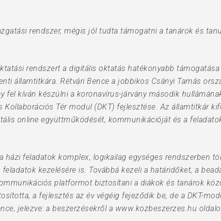
zgatási rendszer, mégis jól tudta támogatni a tanárok és tanu
ktatási rendszert a digitális oktatás hatékonyabb támogatás
ti államtitkára. Rétvári Bence a jobbikos Csányi Tamás orszá
mány fel kíván készülni a koronavírus-járvány második hullámá
s Kollaborációs Tér modul (DKT) fejlesztése. Az államtitkár ki
gitális online együttműködését, kommunikációját és a feladat
, a házi feladatok komplex, logikailag egységes rendszerben t
 feladatok kezelésére is. Továbbá kezeli a határidőket, a bead
ommunikációs platformot biztosítani a diákok és tanárok közö
osította, a fejlesztés az év végéig fejeződik be, de a DKT-mod
nce, jelezve: a beszerzésekről a www.kozbeszerzes.hu oldalo