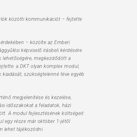
lók közötti kommunikációt – fejtette
a érdekében – közölte az Emberi
ggyűlési képviselő írásbeli kérdésére
nak lehetőségére, megkezdődött a
fejtette: a DKT olyan komplex modul,
ok kiadását, szükségtelenné téve egyéb
örténő megjelenítése és kezelése,
ási időszakokat a feladatok, házi
tt. A modul fejlesztésének költségeit
ul egy része már október 1-jétől
n lehet tájékozódni.