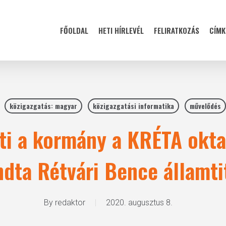
FŐOLDAL
HETI HÍRLEVÉL
FELIRATKOZÁS
CÍMK
közigazgatás: magyar
közigazgatási informatika
művelődés
ti a kormány a KRÉTA okta
dta Rétvári Bence államti
By
redaktor
2020. augusztus 8.