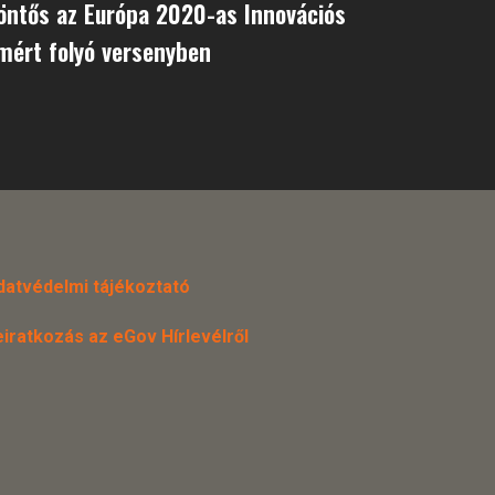
öntős az Európa 2020-as Innovációs
mért folyó versenyben
datvédelmi tájékoztató
eiratkozás az eGov Hírlevélről