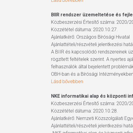
Lásd bővebben
BIIR rendszer üzemeltetése és fejl
Közbeszerzési Értesítő száma: 2020/2
Közzététel dátuma: 2020.10.27.
Ajánlatkérő: Országos Bírósági Hivatal
Ajánlattételi/részvételi jelentkezési hat
A BIIR és kapcsolódó rendszereinek üze
rögzített feltételek szerint. A nyertes 
felhasználók által bejelentett problém
OBH-ban és a Bírósági Intézményekben
Lásd bővebben
NKE informatikai alap és központi in
Közbeszerzési Értesítő száma: 2020/2
Közzététel dátuma: 2020.10.28.
Ajánlatkérő: Nemzeti Közszolgálati Eg
Ajánlattételi/részvételi jelentkezési hat