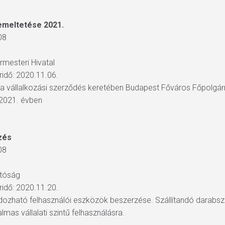
emeltetése 2021.
08
rmesteri Hivatal
áridő: 2020.11.06.
data vállalkozási szerződés keretében Budapest Főváros Főpolg
 2021. évben
zés
08
atóság
áridő: 2020.11.20.
dozható felhasználói eszközök beszerzése. Szállítandó darabsz
mas vállalati szintű felhasználásra.