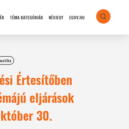
ÉK
TÉMA KATEGÓRIÁK
NÉVJEGY
EGOV.HU
search
rmatika
ési Értesítőben
émájú eljárások
któber 30.