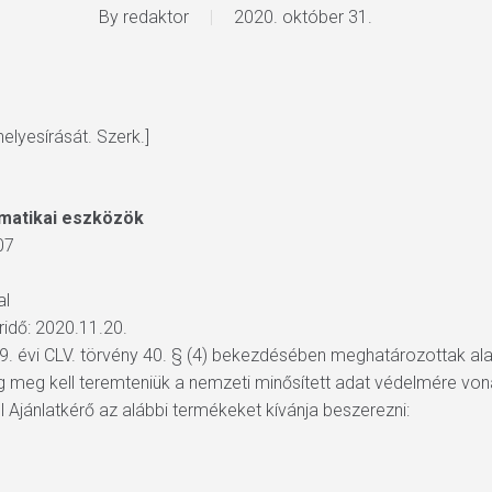
By
redaktor
2020. október 31.
elyesírását. Szerk.]
matikai eszközök
07
al
áridő: 2020.11.20.
9. évi CLV. törvény 40. § (4) bekezdésében meghatározottak ala
meg kell teremteniük a nemzeti minősített adat védelmére vonat
ól Ajánlatkérő az alábbi termékeket kívánja beszerezni:
)