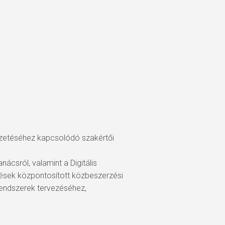
ezetéséhez kapcsolódó szakértői
ácsról, valamint a Digitális
ések központosított közbeszerzési
 rendszerek tervezéséhez,