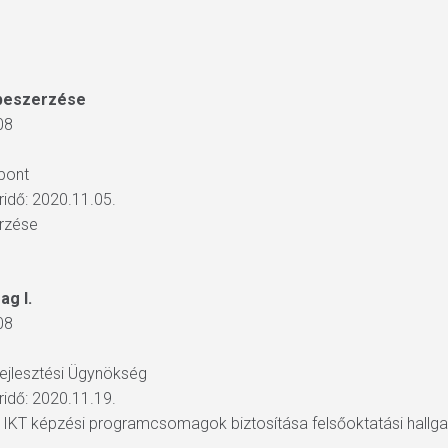
 beszerzése
08
zpont
áridő: 2020.11.05.
rzése
g I.
08
Fejlesztési Ügynökség
áridő: 2020.11.19.
ó IKT képzési programcsomagok biztosítása felsőoktatási hallga