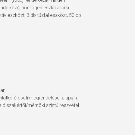
yetem (NKE) rendelkezik minden
l rendelkező, homogén eszközparkú
ív eszközt, 3 db tűzfal eszközt, 50 db
an,
ánlatkérő eseti megrendelései alapján.
ó szakértői/mérnöki szintű részvétel.