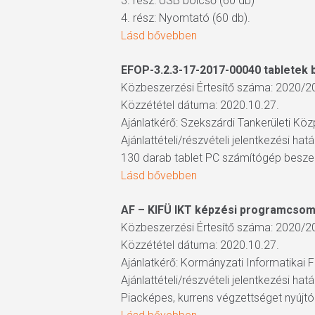
3. rész: USB bölcső (60 db)
4. rész: Nyomtató (60 db).
Lásd bővebben
EFOP-3.2.3-17-2017-00040 tabletek
Közbeszerzési Értesítő száma: 2020/2
Közzététel dátuma: 2020.10.27.
Ajánlatkérő: Szekszárdi Tankerületi Kö
Ajánlattételi/részvételi jelentkezési hat
130 darab tablet PC számítógép besze
Lásd bővebben
AF – KIFÜ IKT képzési programcsoma
Közbeszerzési Értesítő száma: 2020/2
Közzététel dátuma: 2020.10.27.
Ajánlatkérő: Kormányzati Informatikai 
Ajánlattételi/részvételi jelentkezési hat
Piacképes, kurrens végzettséget nyújt