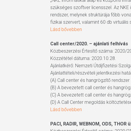
„NKE informatikai alap és központi in
szükséges szoftver licensszel. Az NKE 
rendszer, melynek struktúrája főbb von
fizikai szervert, valamint 60 db virtuális 
Lásd bővebben
Call center/2020. – ajánlati felhívás
Közbeszerzési Értesítő száma: 2020/2
Közzététel dátuma: 2020.10.28.
Ajánlatkérő: Nemzeti Útdíjfizetési Sz
Ajánlattételi/részvételi jelentkezési hat
(A) Call center és hangrögzítő rendsze
(B) A bevezetett call center és hangrö
(C) A bevezetett call center és hangrögz
(D) A Call Center megoldás költözteté
Lásd bővebben
PACI, RADIR, WEBNOM, ODS, THOR ü