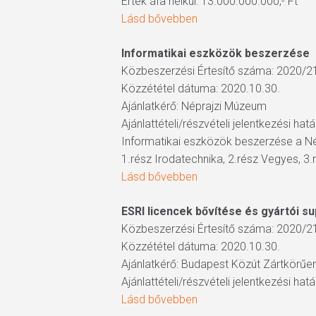
Érték áfa nélkül: 13.000.000.000,- Ft
Lásd bővebben
Informatikai eszközök beszerzése
Közbeszerzési Értesítő száma: 2020/2
Közzététel dátuma: 2020.10.30.
Ajánlatkérő: Néprajzi Múzeum
Ajánlattételi/részvételi jelentkezési hat
Informatikai eszközök beszerzése a N
1.rész Irodatechnika, 2.rész Vegyes, 3.
Lásd bővebben
ESRI licencek bővítése és gyártói su
Közbeszerzési Értesítő száma: 2020/2
Közzététel dátuma: 2020.10.30.
Ajánlatkérő: Budapest Közút Zártkörű
Ajánlattételi/részvételi jelentkezési hat
Lásd bővebben