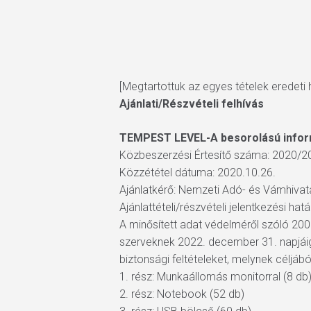
[Megtartottuk az egyes tételek eredeti h
Ajánlati/Részvételi felhívás
TEMPEST LEVEL-A besorolású infor
Közbeszerzési Értesítő száma: 2020/2
Közzététel dátuma: 2020.10.26.
Ajánlatkérő: Nemzeti Adó- és Vámhivat
Ajánlattételi/részvételi jelentkezési hat
A minősített adat védelméről szóló 200
szerveknek 2022. december 31. napjáig 
biztonsági feltételeket, melynek céljáb
1. rész: Munkaállomás monitorral (8 db
Hit enter to search or ESC to close
2. rész: Notebook (52 db)