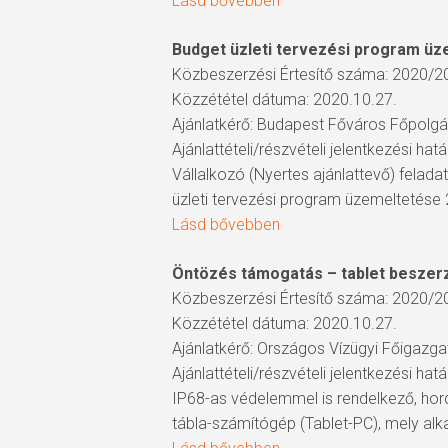
Lásd bővebben
Budget üzleti tervezési program üz
Közbeszerzési Értesítő száma: 2020/2
Közzététel dátuma: 2020.10.27.
Ajánlatkérő: Budapest Főváros Főpolgá
Ajánlattételi/részvételi jelentkezési hat
Vállalkozó (Nyertes ajánlattevő) fela
üzleti tervezési program üzemeltetése
Lásd bővebben
Öntözés támogatás – tablet beszer
Közbeszerzési Értesítő száma: 2020/2
Közzététel dátuma: 2020.10.27.
Ajánlatkérő: Országos Vízügyi Főigazg
Ajánlattételi/részvételi jelentkezési hat
IP68-as védelemmel is rendelkező, hor
tábla-számítógép (Tablet-PC), mely alkal