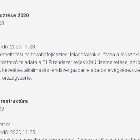
esztése 2020
08
áridő: 2020.11.23.
meltetési és továbbfejlesztési feladatainak ellátása a műszaki
ajánlattevő feladata a BIIR rendszer teljes körű üzemeltetése, az 
ák kezelése, alkalmazás rendszergazdai feladatok elvégzése, üz
 országszerte.
frastruktúra
09
yetem
áridő: 2020.11.25.