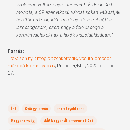
szüksége volt az egyre népesebb Érdnek. Azt
mondta, a 69 ezer lakosú várost sokan választják
új otthonuknak, idén mintegy ötezerrel nőtt a
lakosságszám, ezért nagy a felelőssége a
kormányablakoknak a lakók kiszolgálásában.”
Forrás:
Érd-alsón nyílt meg a tizenkettedik, vasútállomáson
működő kormányablak
; Propeller/MTI; 2020. október
27.
Érd
György István
kormányablakok
Magyarország
MÁV Magyar Államvasutak Zrt.