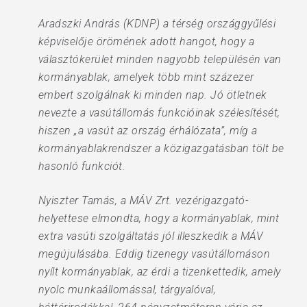
Aradszki András (KDNP) a térség országgyűlési
képviselője örömének adott hangot, hogy a
választókerület minden nagyobb településén van
kormányablak, amelyek több mint százezer
embert szolgálnak ki minden nap. Jó ötletnek
nevezte a vasútállomás funkcióinak szélesítését,
hiszen „a vasút az ország érhálózata”, míg a
kormányablakrendszer a közigazgatásban tölt be
hasonló funkciót.
Nyiszter Tamás, a MÁV Zrt. vezérigazgató-
helyettese elmondta, hogy a kormányablak, mint
extra vasúti szolgáltatás jól illeszkedik a MÁV
megújulásába. Eddig tizenegy vasútállomáson
nyílt kormányablak, az érdi a tizenkettedik, amely
nyolc munkaállomással, tárgyalóval,