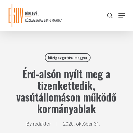
Skip
to
Menu
search
main
Close
content
Menu
közigazgatás: magyar
Érd-alsón nyílt meg a
tizenkettedik,
vasútállomáson működő
kormányablak
By
redaktor
2020. október 31.