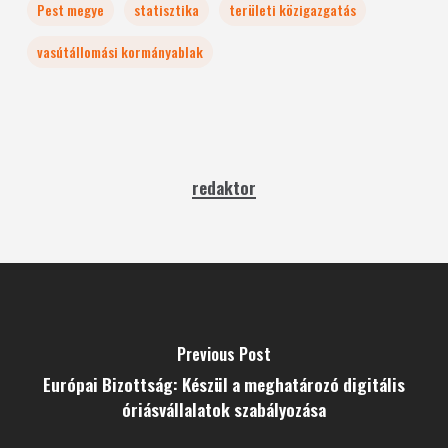
Pest megye
statisztika
területi közigazgatás
vasútállomási kormányablak
redaktor
Previous Post
Európai Bizottság: Készül a meghatározó digitális
óriásvállalatok szabályozása