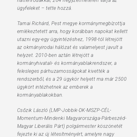
háttérirodákkal, 264 négyzetméteren várja az
ügyfeleket – tette hozzá.
Tarnai Richárd, Pest megye kormánymegbízottja
emlékeztetett arra, hogy korábban napokat kellett
utazni egy-egy ügyintézéshez, 1998-tól létrejött
az okmányirodai hálózat és valamelyest javult a
helyzet. 2010-ben aztán létrejött a
kormányhivatali- és kormányablakrendszer, a
felesleges párhuzamosságokat kivették a
rendszerből, és a 29 ügykör helyett ma már 2500
ügykört intézhetnek az emberek a
kormányablakokban.
Csőzik László (LMP-Jobbik-DK-MSZP-CÉL-
Momentum-Mindenki Magyarországa-Párbeszéd-
Magyar Liberális Párt) polgármester köszönetét
fejezte ki az új létesítményért, amelyre nagy