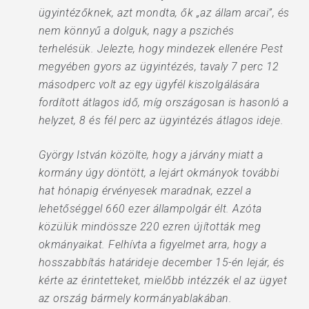
ügyintézőknek, azt mondta, ők „az állam arcai”, és
nem könnyű a dolguk, nagy a pszichés
terhelésük. Jelezte, hogy mindezek ellenére Pest
megyében gyors az ügyintézés, tavaly 7 perc 12
másodperc volt az egy ügyfél kiszolgálására
fordított átlagos idő, míg országosan is hasonló a
helyzet, 8 és fél perc az ügyintézés átlagos ideje.
György István közölte, hogy a járvány miatt a
kormány úgy döntött, a lejárt okmányok további
hat hónapig érvényesek maradnak, ezzel a
lehetőséggel 660 ezer állampolgár élt. Azóta
közülük mindössze 220 ezren újították meg
okmányaikat. Felhívta a figyelmet arra, hogy a
hosszabbítás határideje december 15-én lejár, és
kérte az érintetteket, mielőbb intézzék el az ügyet
az ország bármely kormányablakában.