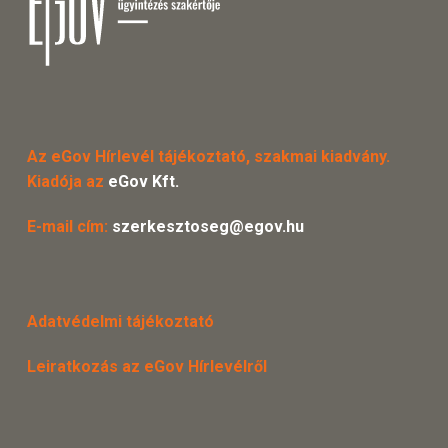
Az eGov Hírlevél tájékoztató, szakmai kiadvány.
Kiadója az
eGov Kft.
E-mail cím:
szerkesztoseg@egov.hu
Adatvédelmi tájékoztató
Leiratkozás az eGov Hírlevélről