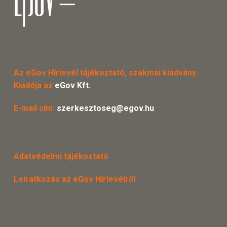
Az eGov Hírlevél tájékoztató, szakmai kiadvány.
Kiadója az
eGov Kft.
E-mail cím:
szerkesztoseg@egov.hu
Adatvédelmi tájékoztató
Leiratkozás az eGov Hírlevélről