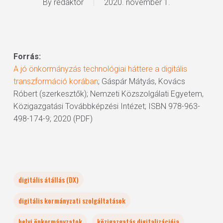
By
redaktor
2020. november 1.
Forrás:
A jó önkormányzás technológiai háttere a digitális
transzformáció korában
; Gáspár Mátyás, Kovács
Róbert (szerkesztők); Nemzeti Közszolgálati Egyetem,
Közigazgatási Továbbképzési Intézet; ISBN 978-963-
498-174-9; 2020 (PDF)
digitális átállás (DX)
digitális kormányzati szolgáltatások
helyi önkormányzatok
közigazgatás digitalizációja