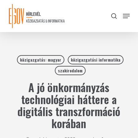
Skip
to
Menu
search
main
Close
content
Menu
közigazgatás: magyar
közigazgatási informatika
szakirodalom
A jó önkormányzás
technológiai háttere a
digitális transzformáció
korában