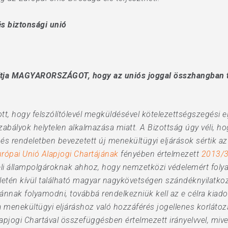
s biztonsági unió
ólítja MAGYARORSZÁGOT, hogy az uniós joggal összhangban t
t, hogy felszólítólevél megküldésével kötelezettségszegési el
ályok helytelen alkalmazása miatt. A Bizottság úgy véli, hog
s rendeletben bevezetett új menekültügyi eljárások sértik az
rópai Unió Alapjogi Chartájának
fényében értelmezett
2013/3
beli állampolgároknak ahhoz, hogy nemzetközi védelemért f
ületén kívül található magyar nagykövetségen szándéknyilatko
vánnak folyamodni, továbbá rendelkezniük kell az e célra kiado
a menekültügyi eljáráshoz való hozzáférés jogellenes korlátozás
lapjogi Chartával összefüggésben értelmezett irányelvvel, miv