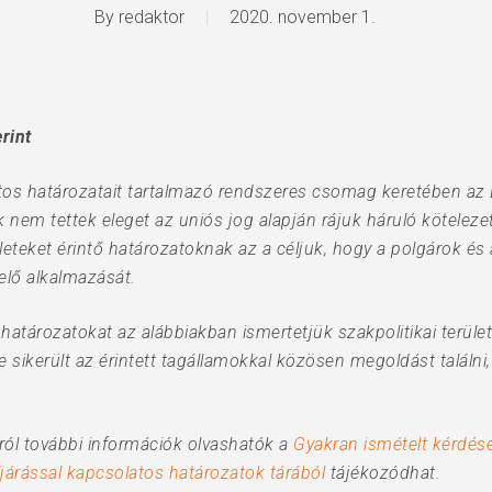
By
redaktor
2020. november 1.
erint
os határozatait tartalmazó rendszeres csomag keretében az E
nem tettek eleget az uniós jog alapján rájuk háruló kötelez
leteket érintő határozatoknak az a céljuk, hogy a polgárok és 
lelő alkalmazását.
 határozatokat az alábbiakban ismertetjük szakpolitikai terüle
re sikerült az érintett tagállamokkal közösen megoldást találn
ról további információk olvashatók a
Gyakran ismételt kérdés
ljárással kapcsolatos határozatok tárából
tájékozódhat.