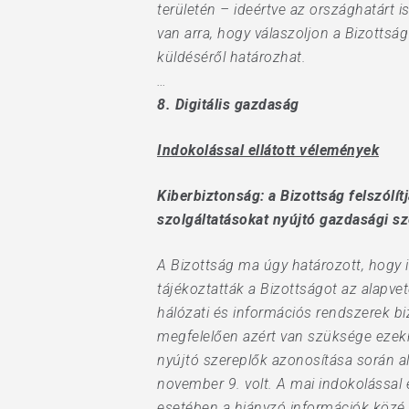
területén – ideértve az országhatárt
van arra, hogy válaszoljon a Bizottsá
küldéséről határozhat.
…
8. Digitális gazdaság
Indokolással ellátott vélemények
Kiberbiztonság: a Bizottság felsz
szolgáltatásokat nyújtó gazdasági sz
A Bizottság ma úgy határozott, hogy i
tájékoztatták a Bizottságot az alapve
hálózati és információs rendszerek bi
megfelelően azért van szüksége ezekre
nyújtó szereplők azonosítása során a
november 9. volt. A mai indokolással e
esetében a hiányzó információk közé t