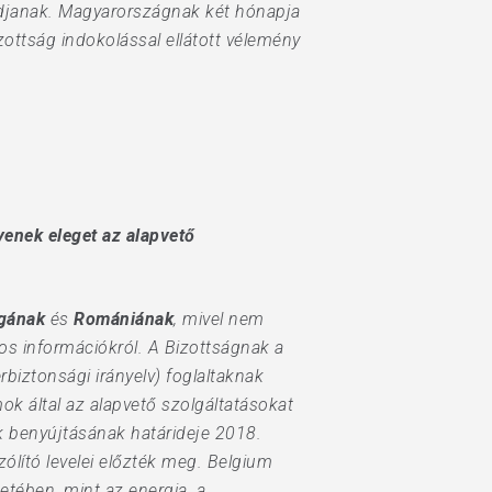
odjanak. Magyarországnak két hónapja
zottság indokolással ellátott vélemény
nek eleget az alapvető
gának
és
Romániának
, mivel nem
os információkról. A Bizottságnak a
rbiztonsági irányelv) foglaltaknak
ok által az alapvető szolgáltatásokat
k benyújtásának határideje 2018.
zólító levelei előzték meg. Belgium
etében, mint az energia, a