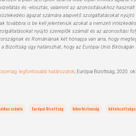
vízellátás és -elosztás, valamint az azonosításukhoz használ
 közlekedési ágazat számára alapvető szolgáltatásokat nyújt
továbbra is be kell jelenteniük azokat a nemzeti intézkedése
zolgáltatásokat nyújtó szereplők számát és az azonosítási fo
rországnak és Romániának két hónapja van arra, hogy megte
, a Bizottság úgy határozhat, hogy az Európai Unió Bíróságán 
i csomag: legfontosabb határozatok
; Európai Bizottság; 2020. ok
onikus számla
Európai Bizottság
kiberbiztonság
kötelezettségs