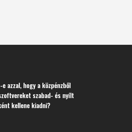
-e azzal, hogy a közpénzből
 szoftvereket szabad- és nyílt
ént kellene kiadni?