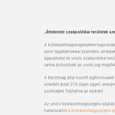
„
Áttekintés szakpolitikai területek sz
A kötelezettségszegésekkel kapcsolat
azon tagállamokkal szemben, amelyek 
ágazatokat és uniós szakpolitikai terü
Hit enter to search or ESC to close
tartva biztosítsák az uniós jog megfe
A Bizottság által hozott legfontosabb
emellett lezár 216 olyan ügyet, amely
szükséges folytatnia az eljárást.
Az uniós kötelezettségszegési eljárás
határozatról
a kötelezettségszegési e