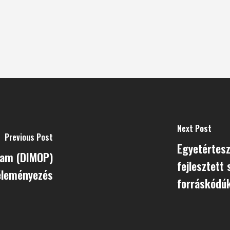
Next Post
Previous Post
Egyetértesz
gram (DIMOP)
fejlesztett
éleményezés
forráskódúk