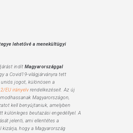
egye lehetővé a menekültügyi
járást indít
Magyarországgal
y a Covid19-világjárványra tett
 uniós jogot, különösen a
2/EU irányelv
rendelkezéseit. Az új
olyamodhassanak Magyarországon,
zatot kell benyújtaniuk, amelyben
tt különleges beutazási engedéllyel. A
át jelenti, ami ellentétes a
el kizárja, hogy a Magyarország