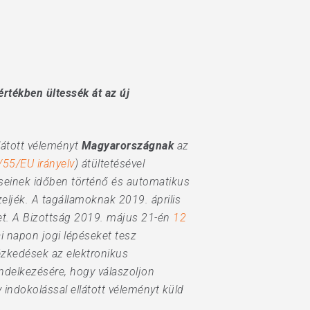
tékben ültessék át az új
llátott véleményt
Magyarországnak
az
55/EU irányelv
) átültetésével
téseinek időben történő és automatikus
ljék. A tagállamoknak 2019. április
iket. A Bizottság 2019. május 21-én
12
i napon jogi lépéseket tesz
ézkedések az elektronikus
endelkezésére, hogy válaszoljon
indokolással ellátott véleményt küld