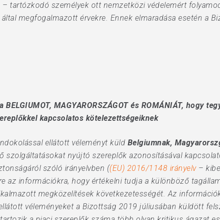
 is – tartózkodó személyek ott nemzetközi védelemért folyam
g által megfogalmazott érvekre. Ennek elmaradása esetén a Bi
ólítja BELGIUMOT, MAGYARORSZÁGOT és ROMÁNIÁT, hogy tegye
ereplőkkel kapcsolatos kötelezettségeiknek
ndokolással ellátott véleményt küld
Belgiumnak, Magyarorsz
tő szolgáltatásokat nyújtó szereplők azonosításával kapcsolat
ztonságáról szóló irányelvben (
(EU) 2016/1148 irányelv
– kibe
 az információkra, hogy értékelni tudja a különböző tagállam
lkalmazott megközelítések következetességét. Az információ
llátott véleményeket a Bizottság 2019 júliusában küldött fels
artozik a piaci szereplők száma több olyan kritikus ágazat es