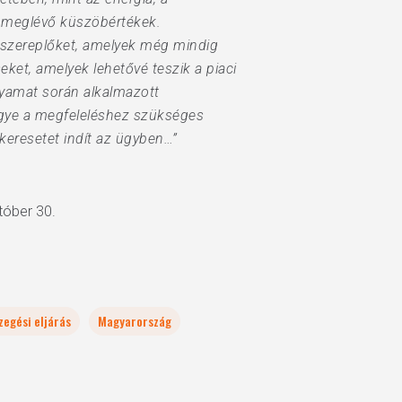
t meglévő küszöbértékek.
ó szereplőket, amelyek még mindig
ket, amelyek lehetővé teszik a piaci
lyamat során alkalmazott
gye a megfeleléshez szükséges
keresetet indít az ügyben…”
tóber 30.
zegési eljárás
Magyarország