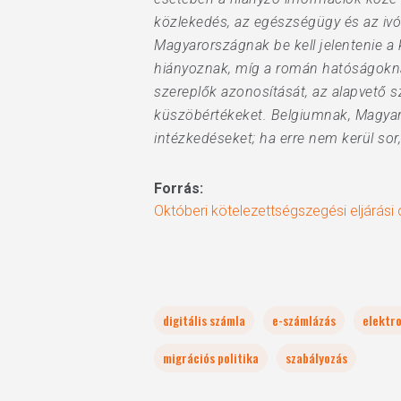
közlekedés, az egészségügy és az ivó
Magyarországnak be kell jelentenie a
hiányoznak, míg a román hatóságoknak 
szereplők azonosítását, az alapvető s
küszöbértékeket. Belgiumnak, Magya
intézkedéseket; ha erre nem kerül sor
Forrás:
Októberi kötelezettségszegési eljárás
digitális számla
e-számlázás
elektr
migrációs politika
szabályozás