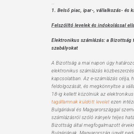
…
1.
Belső piac, ipar-, vállalkozás- és k
Felszólító levelek és indokolással el
Elektronikus számlázás: a Bizottság
szabályokat
A Bizottság a mai napon úgy határozot
elektronikus számlázás közbeszerzés
kapcsolatban. Az e-számlázás célja, h
feldolgozását, és megkönnyítse a vál
18-ig kellett közölniük az elektronik
tagállamnak küldött levelet
ezen intéz
Bulgáriával és Magyarországgal szembe
számlázásról szóló irányelv teljes ha
Bizottság által megfogalmazott érvekr
Bulgáriának, Magyarország ügyét pedig