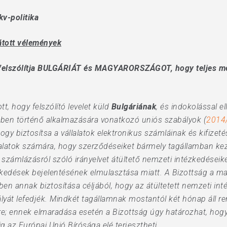
kv-politika
látott vélemények
 felszólítja BULGÁRIÁT és MAGYARORSZÁGOT, hogy teljes mér
t, hogy felszólító levelet küld
Bulgáriának
, és indokolással e
ben történő alkalmazására vonatkozó uniós szabályok (
2014/
ogy biztosítsa a vállalatok elektronikus számláinak és kifize
lalatok számára, hogy szerződéseiket bármely tagállamban keze
us számlázásról szóló irányelvet átültető nemzeti intézkedése
kedések bejelentésének elmulasztása miatt. A Bizottság a ma
n annak biztosítása céljából, hogy az átültetett nemzeti int
tályát lefedjék. Mindkét tagállamnak mostantól két hónap áll r
e; ennek elmaradása esetén a Bizottság úgy határozhat, hogy 
 az Európai Unió Bírósága elé terjesztheti.