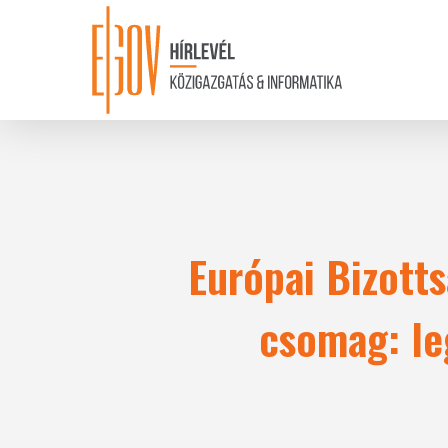
Skip
to
main
content
Európai Bizotts
csomag: le