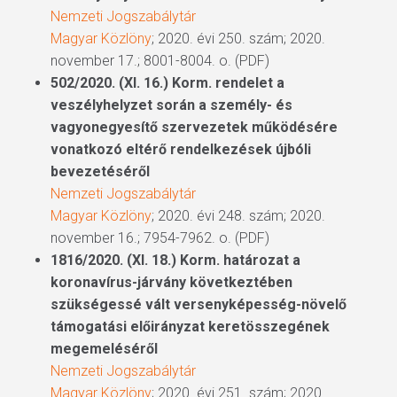
Nemzeti Jogszabálytár
Magyar Közlöny
; 2020. évi 250. szám; 2020.
november 17.; 8001-8004. o. (PDF)
502/2020. (XI. 16.) Korm. rendelet a
veszélyhelyzet során a személy- és
vagyonegyesítő szervezetek működésére
vonatkozó eltérő rendelkezések újbóli
bevezetéséről
Nemzeti Jogszabálytár
Magyar Közlöny
; 2020. évi 248. szám; 2020.
november 16.; 7954-7962. o. (PDF)
1816/2020. (XI. 18.) Korm. határozat a
koronavírus-járvány következtében
szükségessé vált versenyképesség-növelő
támogatási előirányzat keretösszegének
megemeléséről
Nemzeti Jogszabálytár
Magyar Közlöny
; 2020. évi 251. szám; 2020.