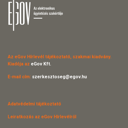
Az eGov Hírlevél tájékoztató, szakmai kiadvány.
Kiadója az
eGov Kft.
E-mail cím:
szerkesztoseg@egov.hu
Adatvédelmi tájékoztató
Leiratkozás az eGov Hírlevélről