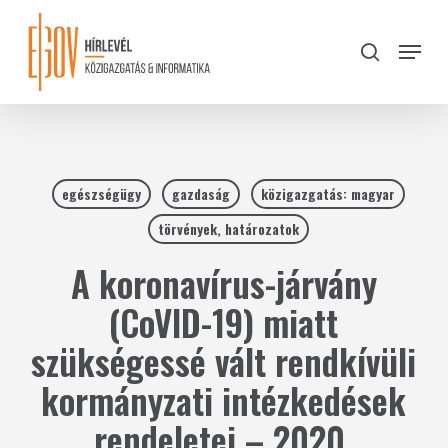
Skip
to
Menu
search
main
Close
content
Menu
egészségügy
gazdaság
közigazgatás: magyar
törvények, határozatok
A koronavírus-járvány
(CoVID-19) miatt
szükségessé vált rendkívüli
kormányzati intézkedések
rendeletei – 2020.