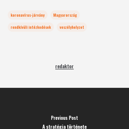
koronavírus-járvány
Magyarország
rendkívüli intézkedések
veszélyhelyzet
redaktor
Previous Post
A stratégia története