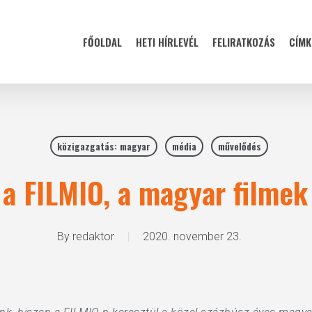
FŐOLDAL
HETI HÍRLEVÉL
FELIRATKOZÁS
CÍMK
közigazgatás: magyar
média
művelődés
 a FILMIO, a magyar filmek
By
redaktor
2020. november 23.