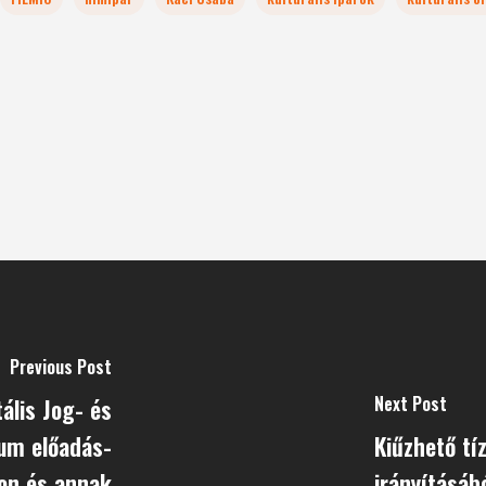
Previous Post
Next Post
tális Jog- és
um előadás-
Kiűzhető tíz
yon és annak
irányításáb