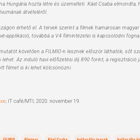
a Hungária hozta létre és üzemelteti. Káel Csaba elmondta, ho
ívumának átvételéről.
zágon érhető el. A tervek szerint a filmek hamarosan magyar a
é-applikáció, továbbá a V4 filmintézetei is kapcsolódni fognak
bemutatót követően a FILMIO-n lesznek először láthatók, sőt s
het. Az induló havi előfizetési díj 890 forint, a regisztráció 
tt filmet is ki lehet kölcsönözni.
ixe
; IT café/MTI; 2020. november 19.
FILMIO
filmipar
Káel Csaba
kulturális iparok
kulturális ö