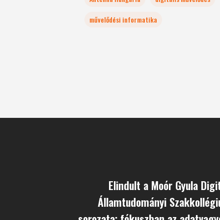
művelődési informatika
Elindult a Moór Gyula Digi
Államtudományi Szakkollégi
sorozata: fókuszban az adatvag