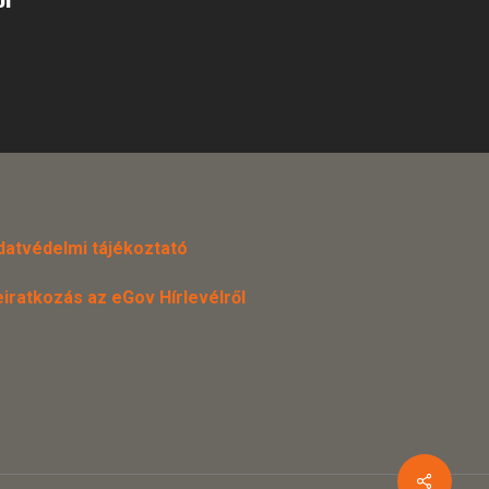
datvédelmi tájékoztató
eiratkozás az eGov Hírlevélről