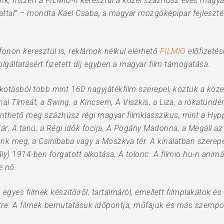
tünk, hiszen a FILMIO-n keresztül a közel százhúsz éves magyar
lattal” – mondta Káel Csaba, a magyar mozgóképipar fejleszté
onon keresztül is, reklámok nélkül elérhető
FILMIO
előfizeté
lgáltatásért fizetett díj egyben a magyar film támogatása.
kotásból több mint 160 nagyjátékfilm szerepel, köztük a közel
al Tímeát, a Swing, a Kincsem, A Viszkis, a Liza, a rókatündér 
kinthető meg százhúsz régi magyar filmklasszikus, mint a Hyppoli
ár; A tanú; a Régi idők focija; A Pogány Madonna; a Megáll a
nk meg; a Csinibaba vagy a Moszkva tér. A kínálatban szerep
ály) 1914-ben forgatott alkotása, A tolonc. A filmio.hu-n ani
e nő.
egyes filmek készítőiről, tartalmáról, emellett filmplakátok é
letre. A filmek bemutatásuk időpontja, műfajuk és más szempo