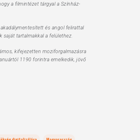
gy a filmintézet tárgyal a Színház-
kadálymentesített és angol felirattal
 saját tartalmakkal a felülethez.
zámos, kifejezetten moziforgalmazásra
januártól 1190 forintra emelkedik, jövő
rökség digitalizálása
Magyarország