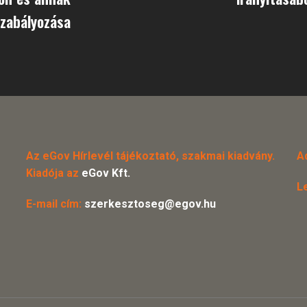
zabályozása
Az eGov Hírlevél tájékoztató, szakmai kiadvány.
A
Kiadója az
eGov Kft.
L
E-mail cím:
szerkesztoseg@egov.hu