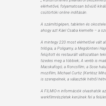
„”Kultúrtörténeti pillanatról beszélhe
Hit enter to search or ESC to close
elérhetővé, folyamatosan bővülő kíná
csütörtöki online indításán.
A számítógépen, tableten és okostelef
ahogy azt Káel Csaba kiemelte – a szo
A mintegy 220 most elérhetővé vált al
trilógia, a Poligamy, a Megdönteni Hajn
felújított és restaurált változatban te
tizedes meg a többiek; A veréb is mad
Macskafogó; a Roncsfilm; a Sose halu
mozifilm, Michael Curtiz (Kertész Mih
is szerepelnek, a választék hétről hétr
A FILMIO-n információk olvashatók az 
werkfilmrészletek kerülnek fel a felü