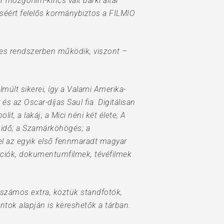
 mozgófilm-kincs vált bárki által
séért felelős kormánybiztos a FILMIO
ses rendszerben működik, viszont –
múlt sikerei, így a Valami Amerika-
és az Oscar-díjas Saul fia. Digitálisan
t, a lakáj; a Mici néni két élete; A
z idő; a Szamárköhögés; a
el az egyik első fennmaradt magyar
mációk, dokumentumfilmek, tévéfilmek
s számos extra, köztük standfotók,
ntok alapján is kereshetők a tárban.