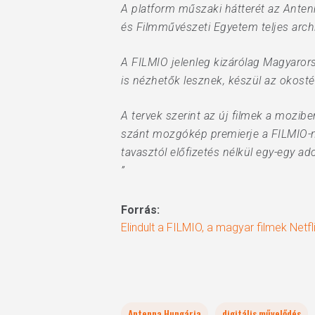
A platform műszaki hátterét az Antenn
és Filmművészeti Egyetem teljes arch
A FILMIO jelenleg kizárólag Magyarors
is nézhetők lesznek, készül az okostév
A tervek szerint az új filmek a mozi
szánt mozgókép premierje a FILMIO-n le
tavasztól előfizetés nélkül egy-egy ado
”
Forrás:
Elindult a FILMIO, a magyar filmek Netfl
Antenna Hungária
digitális művelődés