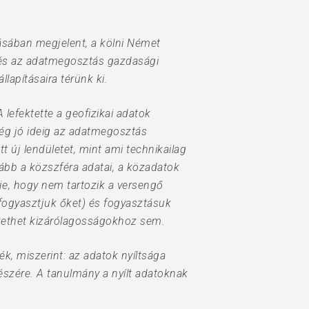
ában megjelent, a kölni Német
 és az adatmegosztás gazdasági
lapításaira térünk ki.
lefektette a geofizikai adatok
ég jó ideig az adatmegosztás
 új lendületet, mint ami technikailag
kább a közszféra adatai, a közadatok
ője, hogy nem tartozik a versengő
 fogyasztjuk őket) és fogyasztásuk
zethet kizárólagosságokhoz sem.
k, miszerint: az adatok nyíltsága
észére. A tanulmány a nyílt adatoknak