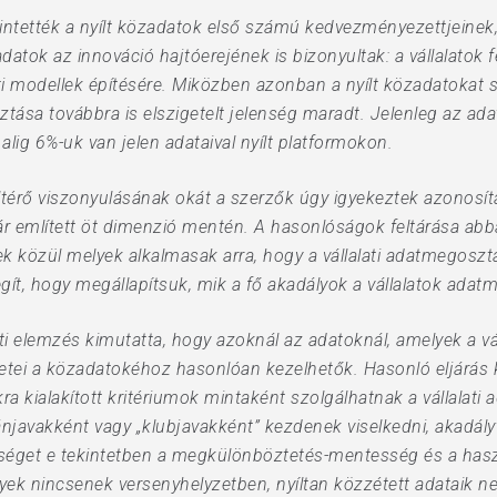
ntették a nyílt közadatok első számú kedvezményezettjeinek, 
 adatok az innováció hajtóerejének is bizonyultak: a vállalatok 
ti modellek építésére. Miközben azonban a nyílt közadatokat s
sztása továbbra is elszigetelt jelenség maradt. Jelenleg az ad
alig 6%-uk van jelen adataival nyílt platformokon.
eltérő viszonyulásának okát a szerzők úgy igyekeztek azonosí
 már említett öt dimenzió mentén. A hasonlóságok feltárása abb
ek közül melyek alkalmasak arra, hogy a vállalati adatmegoszt
gít, hogy megállapítsuk, mik a fő akadályok a vállalatok ada
elemzés kimutatta, hogy azoknál az adatoknál, amelyek a váll
etei a közadatokéhoz hasonlóan kezelhetők. Hasonló eljárás
ra kialakított kritériumok mintaként szolgálhatnak a vállala
ánjavakként vagy „klubjavakként” kezdenek viselkedni, akadál
éget e tekintetben a megkülönböztetés-mentesség és a haszná
ek nincsenek versenyhelyzetben, nyíltan közzétett adataik n