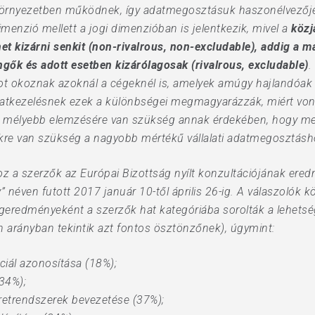
nykörnyezetben működnek, így adatmegosztásuk haszonélvezője 
menzió mellett a jogi dimenzióban is jelentkezik, mivel a
közj
t kizárni senkit (non-rivalrous, non-excludable), addig a ma
engők és adott esetben kizárólagosak (rivalrous, excludable)
.
t okoznak azoknál a cégeknél is, amelyek amúgy hajlandóak
datkezelésnek ezek a különbségei megmagyarázzák, miért vona
ok mélyebb elemzésére van szükség annak érdekében, hogy me
ökre van szükség a nagyobb mértékű vállalati adatmegosztásh
z a szerzők az Európai Bizottság nyílt konzultációjának ere
éven futott 2017 január 10-től április 26-ig. A válaszolók köz
égeredményeként a szerzők hat kategóriába sorolták a lehets
n arányban tekintik azt fontos ösztönzőnek), úgymint:
iál azonosítása (18%);
(34%);
retrendszerek bevezetése (37%);