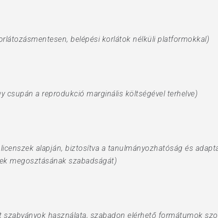
orlátozásmentesen, belépési korlátok nélküli platformokkal)
 csupán a reprodukció marginális költségével terhelve)
t licenszek alapján, biztosítva a tanulmányozhatóság és adaptá
yek megosztásának szabadságát)
t szabványok használata, szabadon elérhető formátumok szoft