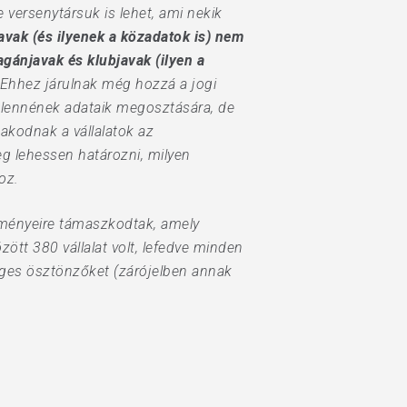
versenytársuk is lehet, ami nekik
avak (és ilyenek a közadatok is) nem
gánjavak és klubjavak (ilyen a
 Ehhez járulnak még hozzá a jogi
 lennének adataik megosztására, de
kodnak a vállalatok az
g lehessen határozni, milyen
oz.
dményeire támaszkodtak, amely
ött 380 vállalat volt, lefedve minden
éges ösztönzőket (zárójelben annak