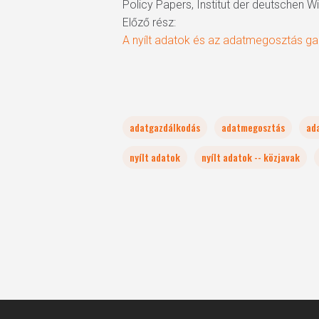
Policy Papers, Institut der deutschen 
Előző rész:
A nyílt adatok és az adatmegosztás ga
adatgazdálkodás
adatmegosztás
ad
nyílt adatok
nyílt adatok -- közjavak