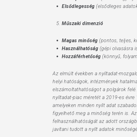
Elsődlegesség
(elsődleges adatok
Műszaki dimenzió
Magas minőség
(pontos, teljes, k
Használhatóság
(gépi olvasásra 
Hozzáférhetőség
(könnyű, folyam
Az elmúlt években a nyíltadat-mozgal
helyi hatóságok, intézmények hatalma
elszámoltathatóságot a polgárok felé.
nyíltadat-piac méretét a 2019-es évre
amelyeken minden nyílt adat szabadon
figyelhető meg a minőség terén is. Az
felhasználhatóságát az adott országba
javítani tudott a nyílt adatok minőség