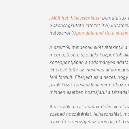
„
Múlt heti hírlevelünkben
bemutattuk a
Gazdaságkutató Intézet (IW) kutatói
hatásairól (
Open data and data sharin
A szerzők mindenek előtt áttekintik a
megosztására szolgáló központok ala
középpontjában a tudományos adatok vo
lehetővé tette az ingyenes adatmegosz
felé fordult. Elterjedt az a nézet, ho
javak közé, fogyasztása nem ütközik 
minden esetben hozzájárul a társada
A szerzők a nyílt adatok definícióját
szabad hozzáférést, felhasználást, mó
Hit enter to search or ESC to close
nyolc fő jellemzőjét azonosítja, öt di