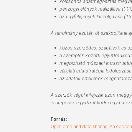
kölcsönös adatmegosztás megval
pénzügyi előnyök realizálása (11%
az ügyféligények kiszolgálása (15
A tanulmány ezután öt szakpolitikai 
közös szerződési szabályok és 
a szereplők közötti együttműködé
megbízható műszaki infrastruktúr
vállalati adatstratégia kidolgozása
az adatok értékének meghatároz
A szerzők végül kifejezik azon meggy
és képesek együttműködni egy hatéko
Forrás:
Open data and data sharing: An econom