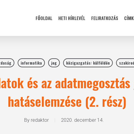
FŐOLDAL
HETI HÍRLEVÉL
FELIRATKOZÁS
CÍMK
zdaság
informatika
jog
közigazgatás: külföldön
szakiro
datok és az adatmegosztás
hatáselemzése (2. rész)
By
redaktor
2020. december 14.