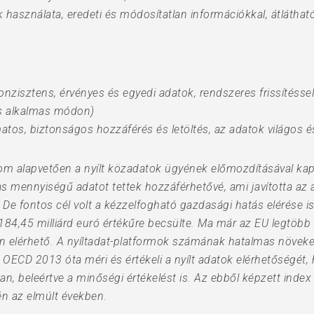
 használata, eredeti és módosítatlan információkkal, átlátható
onzisztens, érvényes és egyedi adatok, rendszeres frissítéssel 
is alkalmas módon)
atos, biztonságos hozzáférés és letöltés, az adatok világos 
om alapvetően a nyílt közadatok ügyének előmozdításával ka
s mennyiségű adatot tettek hozzáférhetővé, ami javította az 
 De fontos cél volt a kézzelfogható gazdasági hatás elérése is
 184,45 milliárd euró értékűre becsülte. Ma már az EU legtöbb
 elérhető. A nyíltadat-platformok számának hatalmas növeke
 OECD 2013 óta méri és értékeli a nyílt adatok elérhetőségét,
n, beleértve a minőségi értékelést is. Az ebből képzett index
én az elmúlt években.