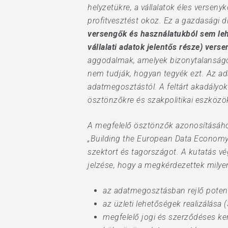
helyzetükre, a vállalatok éles verse
profitvesztést okoz. Ez a gazdasági di
versengők és használatukból sem lehe
vállalati adatok jelentős része) vers
aggodalmak, amelyek bizonytalanságo
nem tudják, hogyan tegyék ezt. Az a
adatmegosztástól. A feltárt akadály
ösztönzőkre és szakpolitikai eszköz
A megfelelő ösztönzők azonosításáho
„Building the European Data Economy” n
szektort és tagországot. A kutatás v
jelzése, hogy a megkérdezettek milye
az adatmegosztásban rejlő potenc
az üzleti lehetőségek realizálása 
megfelelő jogi és szerződéses ke