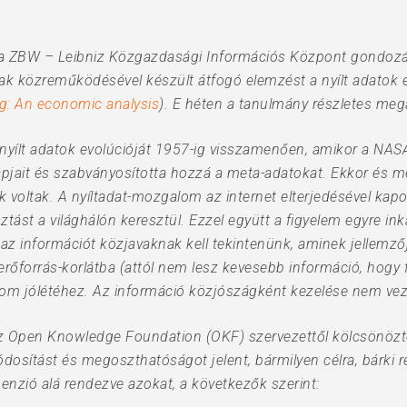
 ZBW – Leibniz Közgazdasági Információs Központ gondozás
nak közreműködésével készült átfogó elemzést a nyílt adatok
g: An economic analysis
). E héten a tanulmány részletes megál
 nyílt adatok evolúcióját 1957-ig visszamenően, amikor a NASA 
pjait és szabványosította hozzá a meta-adatokat. Ekkor és m
ltak. A nyíltadat-mozgalom az internet elterjedésével kapott
tást a világhálón keresztül. Ezzel együtt a figyelem egyre in
gy az információt közjavaknak kell tekintenünk, aminek jellemz
erőforrás-korlátba (attól nem lesz kevesebb információ, hogy
lom jólétéhez. Az információ közjószágként kezelése nem ve
 az Open Knowledge Foundation (OKF) szervezettől kölcsönözté
dosítást és megoszthatóságot jelent, bármilyen célra, bárki r
menzió alá rendezve azokat, a következők szerint: