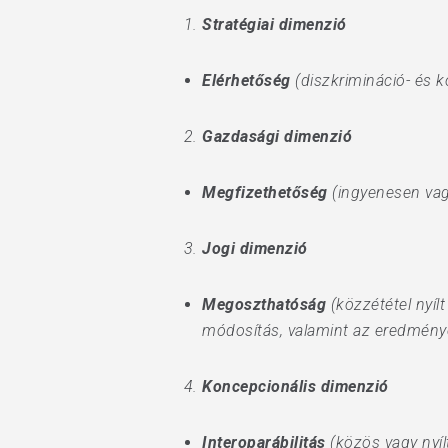
Stratégiai dimenzió
Elérhetőség
(diszkrimináció- és k
Gazdasági dimenzió
Megfizethetőség
(ingyenesen vagy
Jogi dimenzió
Megoszthatóság
(közzététel nyíl
módosítás, valamint az eredmén
Koncepcionális dimenzió
Interoparábilitás
(közös vagy nyíl