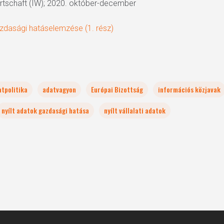
Wirtschaft (IW); 2020. október-december
zdasági hatáselemzése (1. rész)
atpolitika
adatvagyon
Európai Bizottság
információs közjavak
nyílt adatok gazdasági hatása
nyílt vállalati adatok