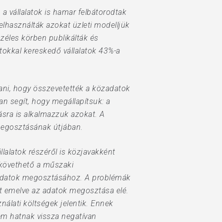
a vállalatok is hamar felbátorodtak
felhasználták azokat üzleti modelljük
zéles körben publikálták és
atokkal kereskedő vállalatok 43%-a
tani, hogy összevetették a közadatok
an segít, hogy megállapítsuk: a
ásra is alkalmazzuk azokat. A
tmegosztásának útjában.
alatok részéről is közjavakként
 követhető a műszaki
ti adatok megosztásához. A problémák
yt emelve az adatok megosztása elé.
lati költségek jelentik. Ennek
em hatnak vissza negatívan