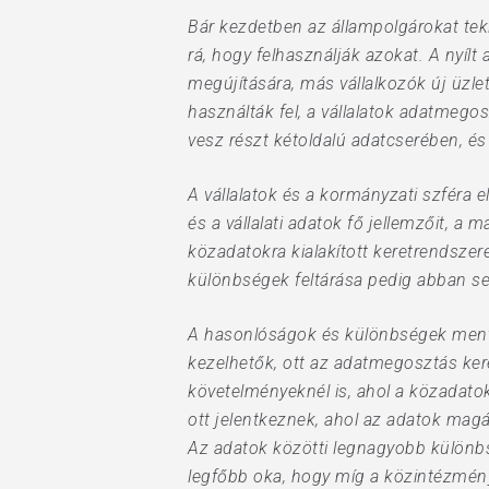
Bár kezdetben az állampolgárokat teki
rá, hogy felhasználják azokat. A nyílt
megújítására, más vállalkozók új üzle
használták fel, a vállalatok adatmego
vesz részt kétoldalú adatcserében, és 
A vállalatok és a kormányzati szféra 
és a vállalati adatok fő jellemzőit, a
közadatokra kialakított keretrendszer
különbségek feltárása pedig abban se
A hasonlóságok és különbségek menti 
kezelhetők, ott az adatmegosztás ker
követelményeknél is, ahol a közadatok
ott jelentkeznek, ahol az adatok mag
Az adatok közötti legnagyobb különbs
legfőbb oka, hogy míg a közintézmény