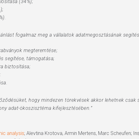
ósítása (34%);
);
%).
ajánlást fogalmaz meg a vállalatok adatmegosztásának segíté
szabványok megteremtése;
s segítése, támogatása;
a biztosítása;
;
ása.
őződésüket, hogy mindezen törekvések akkor lehetnek csak s
ny adat-ökoszisztéma kifejlesztésében.”
ic analysis
; Alevtina Krotova, Armin Mertens, Marc Scheufen; Ins