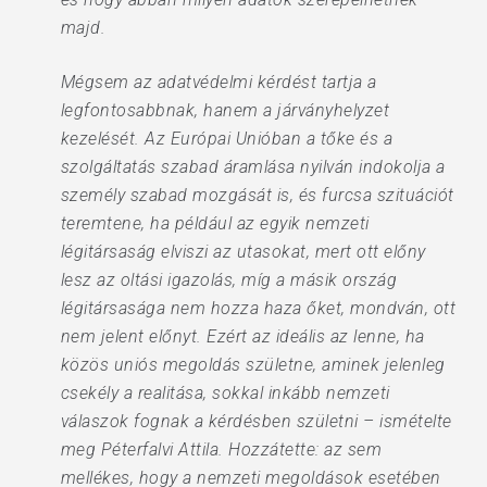
majd.
Mégsem az adatvédelmi kérdést tartja a
legfontosabbnak, hanem a járványhelyzet
kezelését. Az Európai Unióban a tőke és a
szolgáltatás szabad áramlása nyilván indokolja a
személy szabad mozgását is, és furcsa szituációt
teremtene, ha például az egyik nemzeti
légitársaság elviszi az utasokat, mert ott előny
lesz az oltási igazolás, míg a másik ország
légitársasága nem hozza haza őket, mondván, ott
nem jelent előnyt. Ezért az ideális az lenne, ha
közös uniós megoldás születne, aminek jelenleg
csekély a realitása, sokkal inkább nemzeti
válaszok fognak a kérdésben születni – ismételte
meg Péterfalvi Attila. Hozzátette: az sem
mellékes, hogy a nemzeti megoldások esetében