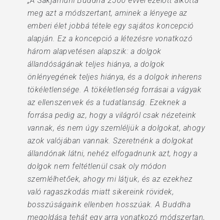
„A Sákjamúni Buddha 2500 évvel ezelőtt alkotta
meg azt a módszertant, aminek a lényege az
emberi élet jobbá tétele egy sajátos koncepció
alapján. Ez a koncepció a létezésre vonatkozó
három alapvetésen alapszik: a dolgok
állandóságának teljes hiánya, a dolgok
önlényegének teljes hiánya, és a dolgok inherens
tökéletlensége. A tökéletlenség forrásai a vágyak
az ellenszenvek és a tudatlanság. Ezeknek a
forrása pedig az, hogy a világról csak nézeteink
vannak, és nem úgy szemléljük a dolgokat, ahogy
azok valójában vannak. Szeretnénk a dolgokat
állandónak látni, nehéz elfogadnunk azt, hogy a
dolgok nem feltétlenül csak oly módon
szemlélhetőek, ahogy mi látjuk, és az ezekhez
való ragaszkodás miatt sikereink rövidek,
bosszúságaink ellenben hosszúak. A Buddha
megoldása tehát egy arra vonatkozó módszertan,