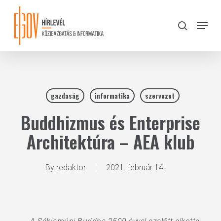
Skip
to
Menu
search
main
Close
content
Menu
gazdaság
informatika
szervezet
Buddhizmus és Enterprise
Architektúra – AEA klub
By
redaktor
2021. február 14.