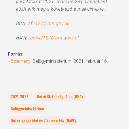
javaslataikat 2021. március 2-ig alaponként
küldhetik meg a következő e-mail címekre:
BBA:
isf2127@bm.gov.hu
HAVE:
bmvi2127@bm.gov.hu
”
Forrás:
Közlemény
; Belügyminisztérium; 2021. február 16.
2021-2027
Belső Biztonsági Alap (BBA)
Belügyminisztérium
Határigazgatási és Vízumeszköz (HAVE)