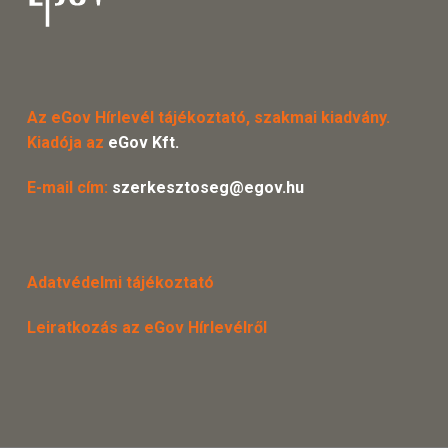
Az eGov Hírlevél tájékoztató, szakmai kiadvány.
Kiadója az
eGov Kft.
E-mail cím:
szerkesztoseg@egov.hu
Adatvédelmi tájékoztató
Leiratkozás az eGov Hírlevélről