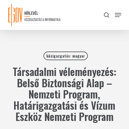
Skip
to
Menu
search
main
Close
content
Menu
közigazgatás: magyar
Társadalmi véleményezés:
Belső Biztonsági Alap –
Nemzeti Program,
Határigazgatási és Vízum
Eszköz Nemzeti Program