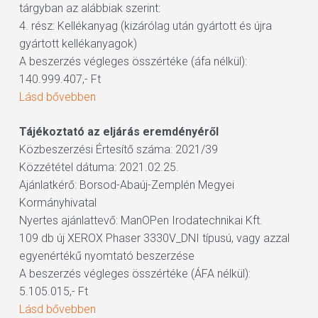
tárgyban az alábbiak szerint:
4. rész: Kellékanyag (kizárólag után gyártott és újra
gyártott kellékanyagok)
A beszerzés végleges összértéke (áfa nélkül):
140.999.407,- Ft
Lásd bővebben
Tájékoztató az eljárás eremdényéről
Közbeszerzési Értesítő száma: 2021/39
Közzététel dátuma: 2021.02.25.
Ajánlatkérő: Borsod-Abaúj-Zemplén Megyei
Kormányhivatal
Nyertes ajánlattevő: ManOPen Irodatechnikai Kft.
109 db új XEROX Phaser 3330V_DNI típusú, vagy azzal
egyenértékű nyomtató beszerzése
A beszerzés végleges összértéke (ÁFA nélkül):
5.105.015,- Ft
Lásd bővebben