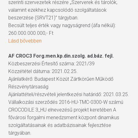
szerinti szervezetek részére „Szerverek és tárolók,
valamint ezekhez kapcsolódó szolgáltatások
beszerzése (SRVT21)” tárgyban.
Becsült teljes érték vagy nagyságrend (áfa nélkül):
260.000.000.000,- Ft
Lásd bővebben
AF CROC3 Forg.men.kp.din.szolg. ad.báz. fejl.
Közbeszerzési Értesítő száma: 2021/39
Közzététel dátuma: 2021.02.25.
Ajánlatkérő: Budapest Közút Zártkörűen Működő
Részvénytársaság
Ajánlattételi/részvételi jelentkezési határidő: 2021.03.25.
Vállalkozási szerződés 2016-HU-TMC-0300-W számú
CROCODILE 3_HU elnevezésű projekt keretében A
fővárosi forgalmi menedzsment központ dinamikus
szolgáltatásainak és adatbázisainak fejlesztése
tárgyában.