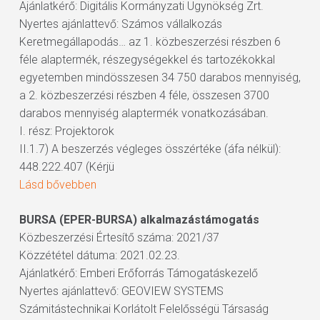
Ajánlatkérő: Digitális Kormányzati Ügynökség Zrt.
Nyertes ajánlattevő: Számos vállalkozás
Keretmegállapodás… az 1. közbeszerzési részben 6
féle alaptermék, részegységekkel és tartozékokkal
egyetemben mindösszesen 34 750 darabos mennyiség,
a 2. közbeszerzési részben 4 féle, összesen 3700
darabos mennyiség alaptermék vonatkozásában.
I. rész: Projektorok
II.1.7) A beszerzés végleges összértéke (áfa nélkül):
448.222.407 (Kérjü
Lásd bővebben
BURSA (EPER-BURSA) alkalmazástámogatás
Közbeszerzési Értesítő száma: 2021/37
Közzététel dátuma: 2021.02.23.
Ajánlatkérő: Emberi Erőforrás Támogatáskezelő
Nyertes ajánlattevő: GEOVIEW SYSTEMS
Számitástechnikai Korlátolt Felelősségü Társaság