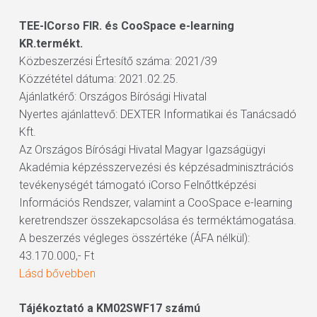
TEE-ICorso FIR. és CooSpace e-learning
KR.termékt.
Közbeszerzési Értesítő száma: 2021/39
Közzététel dátuma: 2021.02.25.
Ajánlatkérő: Országos Bírósági Hivatal
Nyertes ajánlattevő: DEXTER Informatikai és Tanácsadó
Kft.
Az Országos Bírósági Hivatal Magyar Igazságügyi
Akadémia képzésszervezési és képzésadminisztrációs
tevékenységét támogató iCorso Felnőttképzési
Információs Rendszer, valamint a CooSpace e-learning
keretrendszer összekapcsolása és terméktámogatása.
A beszerzés végleges összértéke (ÁFA nélkül):
43.170.000,- Ft
Lásd bővebben
Tájékoztató a KM02SWF17 számú