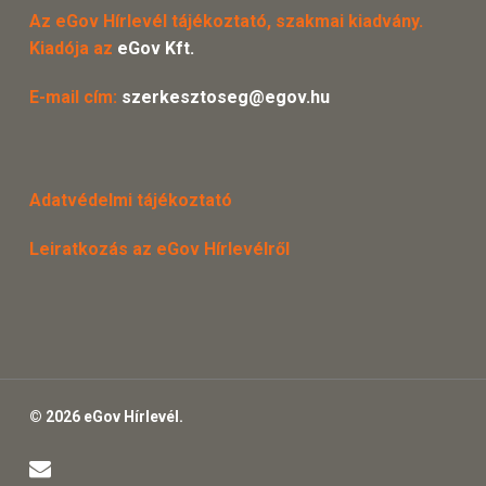
Az eGov Hírlevél tájékoztató, szakmai kiadvány.
Kiadója az
eGov Kft.
E-mail cím:
szerkesztoseg@egov.hu
Adatvédelmi tájékoztató
Leiratkozás az eGov Hírlevélről
© 2026 eGov Hírlevél.
email