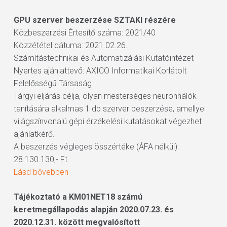
GPU szerver beszerzése SZTAKI részére
Közbeszerzési Értesítő száma: 2021/40
Közzététel dátuma: 2021.02.26.
Számítástechnikai és Automatizálási Kutatóintézet
Nyertes ajánlattevő: AXICO Informatikai Korlátolt
Felelősségű Társaság
Tárgyi eljárás célja, olyan mesterséges neuronhálók
tanítására alkalmas 1 db szerver beszerzése, amellyel
világszínvonalú gépi érzékelési kutatásokat végezhet
ajánlatkérő.
A beszerzés végleges összértéke (ÁFA nélkül):
28.130.130,- Ft
Lásd bővebben
Tájékoztató a KM01NET18 számú
keretmegállapodás alapján 2020.07.23. és
2020.12.31. között megvalósított