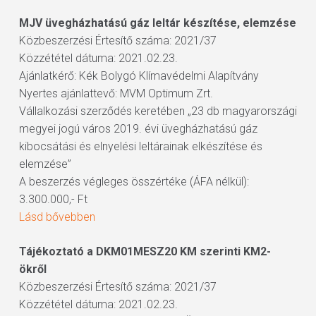
MJV üvegházhatású gáz leltár készítése, elemzése
Közbeszerzési Értesítő száma: 2021/37
Közzététel dátuma: 2021.02.23.
Ajánlatkérő: Kék Bolygó Klímavédelmi Alapítvány
Nyertes ajánlattevő: MVM Optimum Zrt.
Vállalkozási szerződés keretében „23 db magyarországi
megyei jogú város 2019. évi üvegházhatású gáz
kibocsátási és elnyelési leltárainak elkészítése és
elemzése”
A beszerzés végleges összértéke (ÁFA nélkül):
3.300.000,- Ft
Lásd bővebben
Tájékoztató a DKM01MESZ20 KM szerinti KM2-
ökről
Közbeszerzési Értesítő száma: 2021/37
Közzététel dátuma: 2021.02.23.