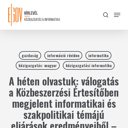
Skip
to
Menu
search
main
Close
content
Menu
gazdaság
információ röviden
informatika
közigazgatás: magyar
közigazgatási informatika
A héten olvastuk: válogatás
a Közbeszerzési Értesítőben
megjelent informatikai és
szakpolitikai témájú
eljárások eredményeiből –