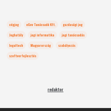
cégjog
eGov Tanácsadó Kft.
gazdasági jog
Joghatály
jogi informatika
jogi tanácsadás
legaltech
Magyarország
szabályozás
szoftverfejlesztés
redaktor