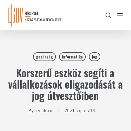
Skip
to
Menu
search
main
Close
content
Menu
gazdaság
informatika
jog
Korszerű eszköz segíti a
vállalkozások eligazodását a
jog útvesztőiben
By
redaktor
2021. április 19.