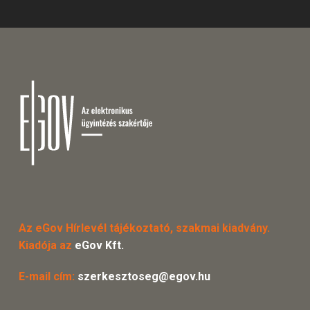
Az eGov Hírlevél tájékoztató, szakmai kiadvány.
Kiadója az
eGov Kft.
E-mail cím:
szerkesztoseg@egov.hu