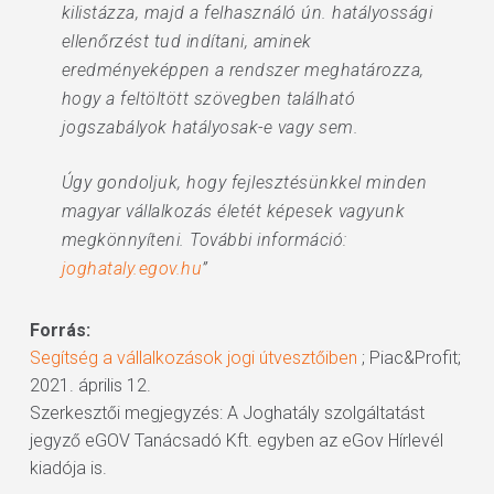
kilistázza, majd a felhasználó ún. hatályossági
ellenőrzést tud indítani, aminek
eredményeképpen a rendszer meghatározza,
hogy a feltöltött szövegben található
jogszabályok hatályosak-e vagy sem.
Úgy gondoljuk, hogy fejlesztésünkkel minden
magyar vállalkozás életét képesek vagyunk
megkönnyíteni. További információ:
joghataly.egov.hu
”
Forrás:
Segítség a vállalkozások jogi útvesztőiben
; Piac&Profit;
2021. április 12.
Szerkesztői megjegyzés: A Joghatály szolgáltatást
jegyző eGOV Tanácsadó Kft. egyben az eGov Hírlevél
kiadója is.