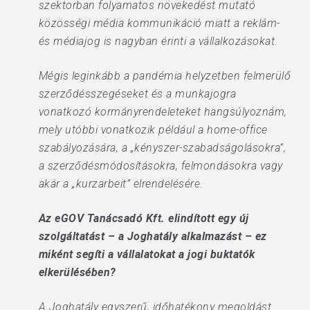
szektorban folyamatos növekedést mutató
közösségi média kommunikáció miatt a reklám-
és médiajog is nagyban érinti a vállalkozásokat.
Mégis leginkább a pandémia helyzetben felmerülő
szerződésszegéseket és a munkajogra
vonatkozó kormányrendeleteket hangsúlyoznám,
mely utóbbi vonatkozik például a home-office
szabályozására, a „kényszer-szabadságolásokra”,
a szerződésmódosításokra, felmondásokra vagy
akár a „kurzarbeit” elrendelésére.
Az eGOV Tanácsadó Kft. elindított egy új
szolgáltatást – a Joghatály alkalmazást – ez
miként segíti a vállalatokat a jogi buktatók
elkerülésében?
A Joghatály egyszerű, időhatékony megoldást