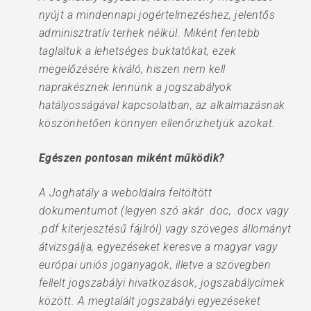
nyújt a mindennapi jogértelmezéshez, jelentős
adminisztratív terhek nélkül. Miként fentebb
taglaltuk a lehetséges buktatókat, ezek
megelőzésére kiváló, hiszen nem kell
naprakésznek lennünk a jogszabályok
hatályosságával kapcsolatban, az alkalmazásnak
köszönhetően könnyen ellenőrizhetjük azokat.
Egészen pontosan miként működik?
A Joghatály a weboldalra feltöltött
dokumentumot (legyen szó akár .doc, .docx vagy
.pdf kiterjesztésű fájlról) vagy szöveges állományt
átvizsgálja, egyezéseket keresve a magyar vagy
európai uniós joganyagok, illetve a szövegben
fellelt jogszabályi hivatkozások, jogszabálycímek
között. A megtalált jogszabályi egyezéseket