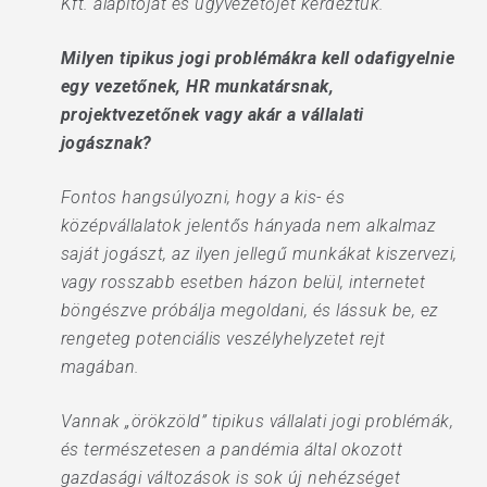
Kft. alapítóját és ügyvezetőjét kérdeztük.
Milyen tipikus jogi problémákra kell odafigyelnie
egy vezetőnek, HR munkatársnak,
projektvezetőnek vagy akár a vállalati
jogásznak?
Fontos hangsúlyozni, hogy a kis- és
középvállalatok jelentős hányada nem alkalmaz
saját jogászt, az ilyen jellegű munkákat kiszervezi,
vagy rosszabb esetben házon belül, internetet
böngészve próbálja megoldani, és lássuk be, ez
rengeteg potenciális veszélyhelyzetet rejt
magában.
Vannak „örökzöld” tipikus vállalati jogi problémák,
és természetesen a pandémia által okozott
gazdasági változások is sok új nehézséget