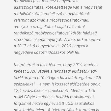
mobilpiaci jelentéséhez negyedéves
adatszolgáltatási kötelezettsége van a négy saját
mobilhálózattal rendelkező szolgáltatónak,
valamint azoknak a mobilszolgáltatóknak,
amelyek a szolgáltatást saját hálózattal
rendelkező mobilszolgáltatóval kötött hálózati
szerződés alapján nyújtják. A friss dokumentum
a 2017 első negyedéve és 2020 negyedik
negyedéve közötti időszakot öleli fel.
Kiugró érték a jelentésben, hogy 2019 végéhez
képest 2020 végére a lakossági előfizetők egy
SIM-kártyára jutó átlagos havi adatforgalma 42,8
százalékkal – a nem lakossági előfizetőké pedig
12,4 százalékkal – emelkedett. Mindez a 126
millió GByte-os összes belföldi mobilinternet-
forgalmat nézve egy év alatt 35,3 százalékos
növekedést jelent. A telefonhívások forgalma is