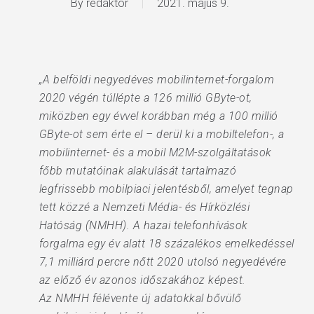
By
redaktor
2021. május 9.
„A belföldi negyedéves mobilinternet-forgalom
2020 végén túllépte a 126 millió GByte-ot,
miközben egy évvel korábban még a 100 millió
GByte-ot sem érte el – derül ki a mobiltelefon-, a
mobilinternet- és a mobil M2M-szolgáltatások
főbb mutatóinak alakulását tartalmazó
legfrissebb mobilpiaci jelentésből, amelyet tegnap
tett közzé a Nemzeti Média- és Hírközlési
Hatóság (NMHH). A hazai telefonhívások
forgalma egy év alatt 18 százalékos emelkedéssel
7,1 milliárd percre nőtt 2020 utolsó negyedévére
az előző év azonos időszakához képest.
Az NMHH félévente új adatokkal bővülő