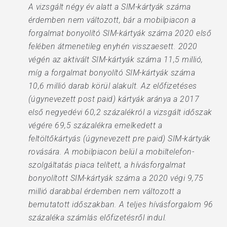
A vizsgált négy év alatt a SIM-kártyák száma
érdemben nem változott, bár a mobilpiacon a
forgalmat bonyolító SIM-kártyák száma 2020 első
felében átmenetileg enyhén visszaesett. 2020
végén az aktivált SIM-kártyák száma 11,5 millió,
míg a forgalmat bonyolító SIM-kártyák száma
10,6 millió darab körül alakult. Az előfizetéses
(úgynevezett post paid) kártyák aránya a 2017
első negyedévi 60,2 százalékról a vizsgált időszak
végére 69,5 százalékra emelkedett a
feltöltőkártyás (úgynevezett pre paid) SIM-kártyák
rovására. A mobilpiacon belül a mobiltelefon-
szolgáltatás piaca telített, a hívásforgalmat
bonyolított SIM-kártyák száma a 2020 végi 9,75
millió darabbal érdemben nem változott a
bemutatott időszakban. A teljes hívásforgalom 96
százaléka számlás előfizetésről indul.