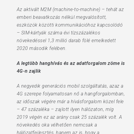
Az aktivált M2M (machine-to-machine) – tehát az
emberi beavatkozás nélkül megvalósított,
eszközök közötti kommunikációhoz kapcsolódó
– SIM-kártyák száma évi tízszázalékos
növekedéssel 1,3 millió darab fölé emelkedett
2020 második felében.
A legtöbb hanghívás és az adatforgalom zöme is
4G-n zajlik
A negyedik generációs mobil szolgáltatás, azaz a
4G szerepe folyamatosan nő a hangforgalomban,
az időszak végére már a hívásforgalom közel fele
– 47 százaléka – zajlott ilyen hálózaton, míg
2019 végén ez az arány csak 25 százalék volt. A
növekedés oka vélhetően nemcsak a
hálózatfejlesztés, hanem az is, hogy a