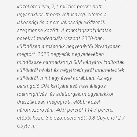
közel ötödével, 7,1 milliárd percre nőtt,
ugyanakkor itt nem volt lényegi eltérés a
lakossági és a nem lakossági előfizetők
szegmense között. A roamingszolgáltatás
növekvő tendenciája viszont 2020-ban,
különösen a második negyedévtől látványosan
megtört. 2020 negyedik negyedévében
mindössze harmadannyi SIM-kártyáról indítottak
külföldről hívást és négytizednyiről interneteztek
külföldről, mint egy évvel korábban. Az egy
barangoló SIM-kártyára eső havi átlagos
roaminghívás- és adatforgalom ugyanakkor
drasztikusan megugrott: előbbi közel
háromszorosára, 40,9 percről 114,7 percre,
utóbbi közel 3,5-szörösére nőtt 0,8 Gbyte-ról 2,7
Gbyte-ra.