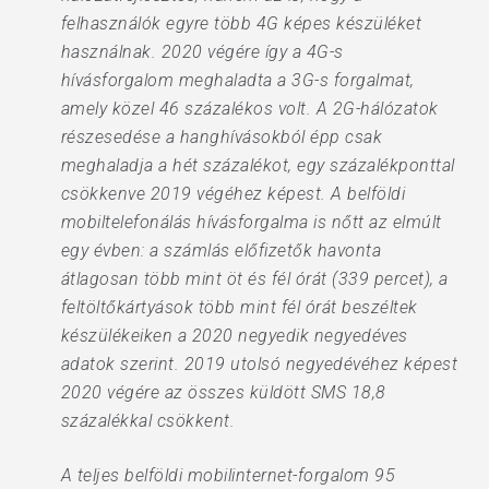
felhasználók egyre több 4G képes készüléket
használnak. 2020 végére így a 4G-s
hívásforgalom meghaladta a 3G-s forgalmat,
amely közel 46 százalékos volt. A 2G-hálózatok
részesedése a hanghívásokból épp csak
meghaladja a hét százalékot, egy százalékponttal
csökkenve 2019 végéhez képest. A belföldi
mobiltelefonálás hívásforgalma is nőtt az elmúlt
egy évben: a számlás előfizetők havonta
átlagosan több mint öt és fél órát (339 percet), a
feltöltőkártyások több mint fél órát beszéltek
készülékeiken a 2020 negyedik negyedéves
adatok szerint. 2019 utolsó negyedévéhez képest
2020 végére az összes küldött SMS 18,8
százalékkal csökkent.
A teljes belföldi mobilinternet-forgalom 95