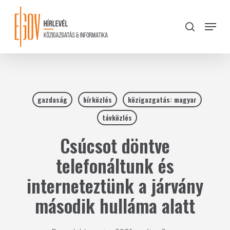
Skip
to
Menu
search
main
Close
content
Menu
gazdaság
hírközlés
közigazgatás: magyar
távközlés
Csúcsot döntve
telefonáltunk és
interneteztünk a járvány
második hulláma alatt