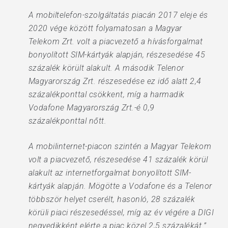
A mobiltelefon-szolgáltatás piacán 2017 eleje és
2020 vége között folyamatosan a Magyar
Telekom Zrt. volt a piacvezető a hívásforgalmat
bonyolított SIM-kártyák alapján, részesedése 45
százalék körült alakult. A második Telenor
Magyarország Zrt. részesedése ez idő alatt 2,4
százalékponttal csökkent, míg a harmadik
Vodafone Magyarország Zrt.-é 0,9
százalékponttal nőtt.
A mobilinternet-piacon szintén a Magyar Telekom
volt a piacvezető, részesedése 41 százalék körül
alakult az internetforgalmat bonyolított SIM-
kártyák alapján. Mögötte a Vodafone és a Telenor
többször helyet cserélt, hasonló, 28 százalék
körüli piaci részesedéssel, míg az év végére a DIGI
negyedikként elérte a piac közel 2,5 százalékát.”