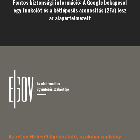
Fontos biztonsági információ: A Google bekapcsol
egy funkciót és a kétlépcsős azonosítás (2Fa) lesz
az alapértelmezett
Az eGov Hírlevél tájékoztató, szakmai kiadvány.