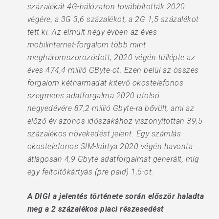
százalékát 4G-hálózaton továbbították 2020
végére; a 3G 3,6 százalékot, a 2G 1,5 százalékot
tett ki. Az elmúlt négy évben az éves
mobilinternet-forgalom több mint
megháromszorozódott, 2020 végén túllépte az
éves 474,4 millió GByte-ot. Ezen belül az összes
forgalom kétharmadát kitevő okostelefonos
szegmens adatforgalma 2020 utolsó
negyedévére 87,2 millió Gbyte-ra bővült, ami az
előző év azonos időszakához viszonyítottan 39,5
százalékos növekedést jelent. Egy számlás
okostelefonos SIM-kártya 2020 végén havonta
átlagosan 4,9 Gbyte adatforgalmat generált, míg
egy feltöltőkártyás (pre paid) 1,5-öt.
A DIGI a jelentés története során először haladta
meg a 2 százalékos piaci részesedést