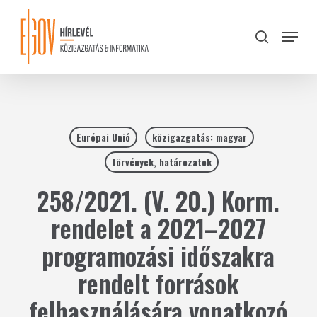
Skip
to
Menu
search
main
Close
content
Menu
Európai Unió
közigazgatás: magyar
törvények, határozatok
258/2021. (V. 20.) Korm.
rendelet a 2021–2027
programozási időszakra
rendelt források
felhasználására vonatkozó