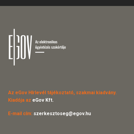
Az eGov Hírlevél tájékoztató, szakmai kiadvány.
Kiadója az
eGov Kft.
E-mail cím:
szerkesztoseg@egov.hu