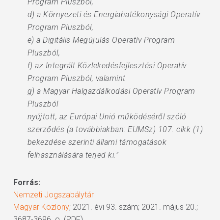
Program Pluszból,
d) a Környezeti és Energiahatékonysági Operatív
Program Pluszból,
e) a Digitális Megújulás Operatív Program
Pluszból,
f) az Integrált Közlekedésfejlesztési Operatív
Program Pluszból, valamint
g) a Magyar Halgazdálkodási Operatív Program
Pluszból
nyújtott, az Európai Unió működéséről szóló
szerződés (a továbbiakban: EUMSz) 107. cikk (1)
bekezdése szerinti állami támogatások
felhasználására terjed ki.”
Forrás:
Nemzeti Jogszabálytár
Magyar Közlöny
; 2021. évi 93. szám; 2021. május 20.;
3687-3696. o. (PDF)