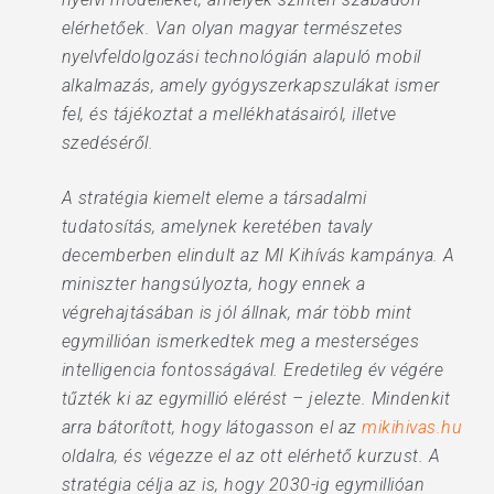
elérhetőek. Van olyan magyar természetes
nyelvfeldolgozási technológián alapuló mobil
alkalmazás, amely gyógyszerkapszulákat ismer
fel, és tájékoztat a mellékhatásairól, illetve
szedéséről.
A stratégia kiemelt eleme a társadalmi
tudatosítás, amelynek keretében tavaly
decemberben elindult az MI Kihívás kampánya. A
miniszter hangsúlyozta, hogy ennek a
végrehajtásában is jól állnak, már több mint
egymillióan ismerkedtek meg a mesterséges
intelligencia fontosságával. Eredetileg év végére
tűzték ki az egymillió elérést – jelezte. Mindenkit
arra bátorított, hogy látogasson el az
mikihivas.hu
oldalra, és végezze el az ott elérhető kurzust. A
stratégia célja az is, hogy 2030-ig egymillióan