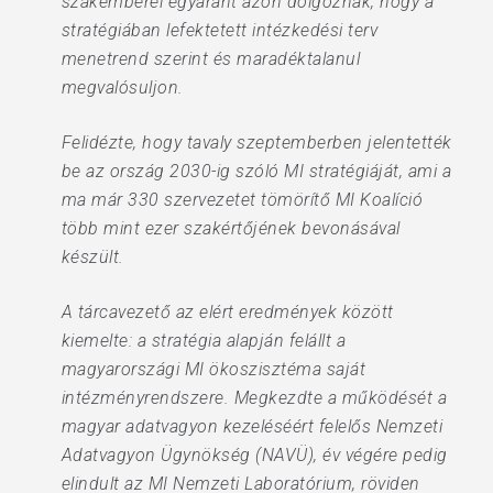
szakemberei egyaránt azon dolgoznak, hogy a
stratégiában lefektetett intézkedési terv
menetrend szerint és maradéktalanul
megvalósuljon.
Felidézte, hogy tavaly szeptemberben jelentették
be az ország 2030-ig szóló MI stratégiáját, ami a
ma már 330 szervezetet tömörítő MI Koalíció
több mint ezer szakértőjének bevonásával
készült.
A tárcavezető az elért eredmények között
kiemelte: a stratégia alapján felállt a
magyarországi MI ökoszisztéma saját
intézményrendszere. Megkezdte a működését a
magyar adatvagyon kezeléséért felelős Nemzeti
Adatvagyon Ügynökség (NAVÜ), év végére pedig
elindult az MI Nemzeti Laboratórium, röviden