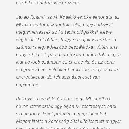
elindul az adatbázis elemzése.
Jakab Roland, az MI Koalíció elnöke elmondta: az
MI akcelerátor központok célja, hogy a kkv-kat
megismertessék az MI technológiákkal, illetve
segítsék őket abban, hogy ki tudják választani a
számukra legkedvezőbb beszállítókat. Kitért arra,
hogy eddig 14 iparági projektet határoztak meg, a
legnagyobb számban az energetika és az agrár
szegmensben. Példaként említette, hogy csak az
energetikában 20 felhasználási eset van
napirenden.
Palkovics László kitért arra, hogy MI sandbox
néven létrehoztak egy olyan MI tesztpályát, ahol
szabadon ki lehet próbálni a megoldásokat.
Megemlítette a közösség által kifejlesztett magyar
nyelvi modelleket, amelyek szintén szabadon