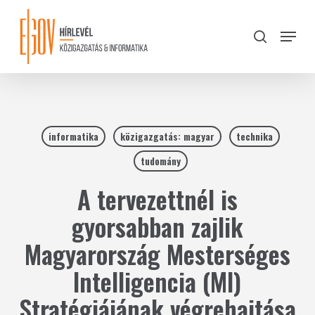
Skip
to
Menu
search
main
Close
content
Menu
informatika
közigazgatás: magyar
technika
tudomány
A tervezettnél is
gyorsabban zajlik
Magyarország Mesterséges
Intelligencia (MI)
Stratégiájának végrehajtása