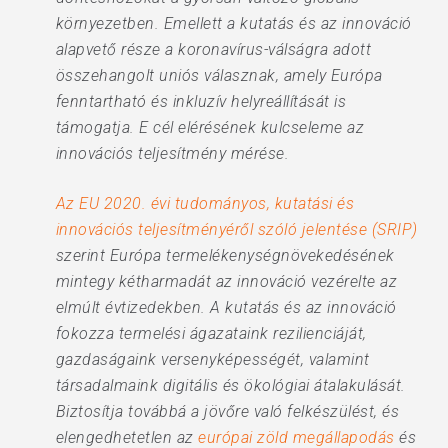
környezetben. Emellett a kutatás és az innováció
alapvető része a koronavírus-válságra adott
összehangolt uniós válasznak, amely Európa
fenntartható és inkluzív helyreállítását is
támogatja. E cél elérésének kulcseleme az
innovációs teljesítmény mérése.
Az EU 2020. évi tudományos, kutatási és
innovációs teljesítményéről szóló jelentése (SRIP)
szerint Európa termelékenységnövekedésének
mintegy kétharmadát az innováció vezérelte az
elmúlt évtizedekben. A kutatás és az innováció
fokozza termelési ágazataink rezilienciáját,
gazdaságaink versenyképességét, valamint
társadalmaink digitális és ökológiai átalakulását.
Biztosítja továbbá a jövőre való felkészülést, és
elengedhetetlen az
európai zöld megállapodás
és