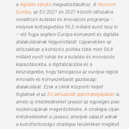
a
digitális iránytű
megvalósításához. A
Horizont
Európa
, az EU 2021 és 2027 közötti időszakra
vonatkozó kutatási és innovációs programja –
melynek költségvetése 95,5 milliárd eurót tesz ki
– elő fogja segíteni Európa környezeti és digitális
átalakulásának felgyorsítását. Ugyanebben az
időszakban a kohéziós politika több mint 56,8
milliárd eurót ruház be a kutatási és innovációs
kapacitásokba, a digitalizációba és a
készségekbe, hogy támogassa az európai régiók
innovatív és környezetbarát gazdasági
átalakulását. Ezek a célok központi helyet
foglalnak el az
EU aktualizált iparstratégiájában
is,
amely új intézkedéseket javasol az egységes piac
rezilienciájának megerősítésére. A stratégia olyan
intézkedéseket is javasol, amelyek választ adnak
a kulcsfontosságú stratégiai területeken meglévő