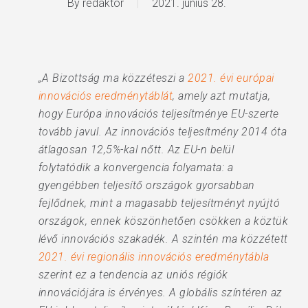
By
redaktor
2021. június 28.
„A Bizottság ma közzéteszi a
2021. évi európai
innovációs eredménytáblát
, amely azt mutatja,
hogy Európa innovációs teljesítménye EU-szerte
tovább javul. Az innovációs teljesítmény 2014 óta
átlagosan 12,5%-kal nőtt. Az EU-n belül
folytatódik a konvergencia folyamata: a
gyengébben teljesítő országok gyorsabban
fejlődnek, mint a magasabb teljesítményt nyújtó
országok, ennek köszönhetően csökken a köztük
lévő innovációs szakadék. A szintén ma közzétett
2021. évi regionális innovációs eredménytábla
szerint ez a tendencia az uniós régiók
innovációjára is érvényes. A globális színtéren az