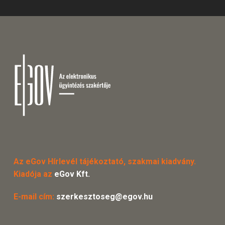
Az eGov Hírlevél tájékoztató, szakmai kiadvány.
Kiadója az
eGov Kft.
E-mail cím:
szerkesztoseg@egov.hu