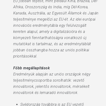
EU jobban teljesít, mint például Kína, Brazília, Dél-
Afrika, Oroszország és India, míg Dél-Korea,
Kanada, Ausztrália, az Egyesült Államok és Japán
teljesítménye megelőzi az EU-ét. Az idei európai
innovációs eredménytábla egy felülvizsgált
kereten alapul, amely a digitalizációra és a
környezeti fenntarthatóságra vonatkozó új
mutatókat is tartalmaz, és az eredménytáblát
jobban összhangba hozza az uniós politikai
prioritásokkal.
Főbb megállapítások
Eredményük alapján az uniós országok négy
teljesítménycsoportba sorolhatók: vezető
innovátorok, jelentős innovátorok, mérsékelt
innovátorok és lemaradó innovátorok.
Svédország továbbra is az EU vezető