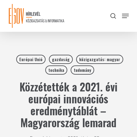
Skip
to
Menu
search
main
Close
content
Menu
Európai Unió
gazdaság
közigazgatás: magyar
technika
tudomány
Közzétették a 2021. évi
európai innovációs
eredménytáblát –
Magyarország lemarad