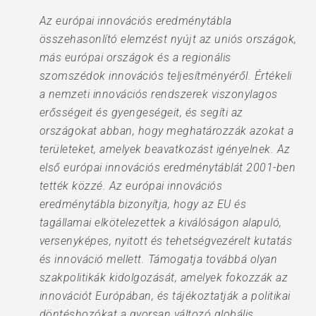
Az európai innovációs eredménytábla
összehasonlító elemzést nyújt az uniós országok,
más európai országok és a regionális
szomszédok innovációs teljesítményéről. Értékeli
a nemzeti innovációs rendszerek viszonylagos
erősségeit és gyengeségeit, és segíti az
országokat abban, hogy meghatározzák azokat a
területeket, amelyek beavatkozást igényelnek. Az
első európai innovációs eredménytáblát 2001-ben
tették közzé. Az európai innovációs
eredménytábla bizonyítja, hogy az EU és
tagállamai elkötelezettek a kiválóságon alapuló,
versenyképes, nyitott és tehetségvezérelt kutatás
és innováció mellett. Támogatja továbbá olyan
szakpolitikák kidolgozását, amelyek fokozzák az
innovációt Európában, és tájékoztatják a politikai
döntéshozókat a gyorsan változó globális