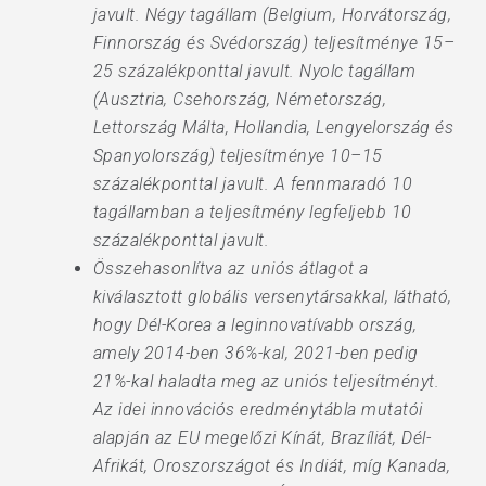
javult. Négy tagállam (Belgium, Horvátország,
Finnország és Svédország) teljesítménye 15–
25 százalékponttal javult. Nyolc tagállam
(Ausztria, Csehország, Németország,
Lettország Málta, Hollandia, Lengyelország és
Spanyolország) teljesítménye 10–15
százalékponttal javult. A fennmaradó 10
tagállamban a teljesítmény legfeljebb 10
százalékponttal javult.
Összehasonlítva az uniós átlagot a
kiválasztott globális versenytársakkal, látható,
hogy Dél-Korea a leginnovatívabb ország,
amely 2014-ben 36%-kal, 2021-ben pedig
21%-kal haladta meg az uniós teljesítményt.
Az idei innovációs eredménytábla mutatói
alapján az EU megelőzi Kínát, Brazíliát, Dél-
Afrikát, Oroszországot és Indiát, míg Kanada,