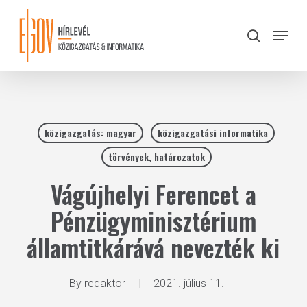
Skip
to
Menu
search
main
Close
content
Menu
közigazgatás: magyar
közigazgatási informatika
törvények, határozatok
Vágújhelyi Ferencet a
Pénzügyminisztérium
államtitkárává nevezték ki
By
redaktor
2021. július 11.