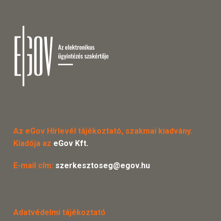
Az eGov Hírlevél tájékoztató, szakmai kiadvány.
Kiadója az
eGov Kft.
E-mail cím:
szerkesztoseg@egov.hu
Adatvédelmi tájékoztató