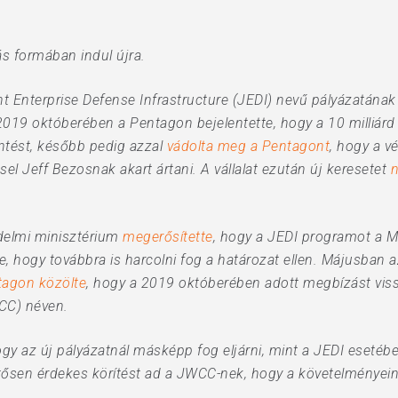
ás formában indul újra.
nt Enterprise Defense Infrastructure (JEDI) nevű pályázatána
 2019 októberében a Pentagon bejelentette, hogy a 10 milliárd
tést, később pedig azzal
vádolta meg a Pentagont
, hogy a 
ssel Jeff Bezosnak akart ártani. A vállalat ezután új keresetet
n
delmi minisztérium
megerősítette
, hogy a JEDI programot a M
te, hogy továbbra is harcolni fog a határozat ellen. Májusban a
tagon közölte
, hogy a 2019 októberében adott megbízást vissza
WCC) néven.
 az új pályázatnál másképp fog eljárni, mint a JEDI esetében
ősen érdekes körítést ad a JWCC-nek, hogy a követelményein