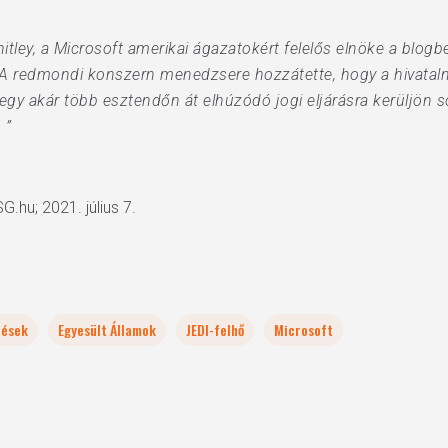
ley, a Microsoft amerikai ágazatokért felelős elnöke a blo
t. A redmondi konszern menedzsere hozzátette, hogy a hivatal
y akár több esztendőn át elhúzódó jogi eljárásra kerüljön so
 ”
SG.hu; 2021. július 7.
zések
Egyesült Államok
JEDI-felhő
Microsoft