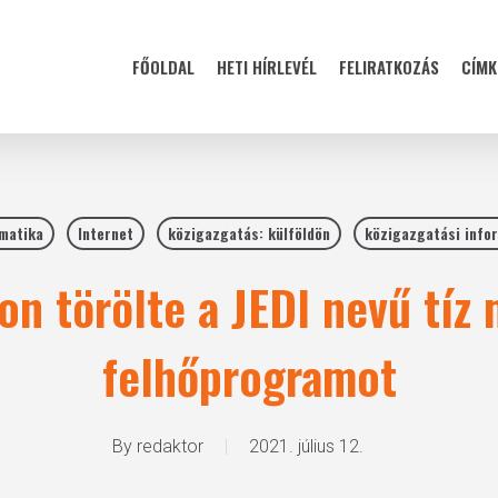
FŐOLDAL
HETI HÍRLEVÉL
FELIRATKOZÁS
CÍMK
rmatika
Internet
közigazgatás: külföldön
közigazgatási info
n törölte a JEDI nevű tíz 
felhőprogramot
By
redaktor
2021. július 12.