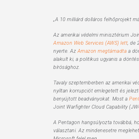
„A 10 milliárd dolláros felhőprojekt m
Az amerikai védelmi minisztérium Joi
Amazon Web Services (AWS) lett
, de
nyerte. Az
Amazon megtámadta
a dön
alakult ki, a politikus ugyanis a dönté
bírósághoz.
Tavaly szeptemberben az amerikai vé
nyíltan korrupciót emlegetett és jelez
benyújtott beadványokat. Most a
Pen
Joint Warfighter Cloud Capability (J
A Pentagon hangsúlyozta továbbá, hogy
választani. Az mindenesetre meglehet
Microsoft felel meg.