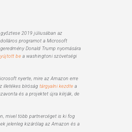
k győztese 2019 júliusában az
 dolláros programot a Microsoft
végeredmény Donald Trump nyomására
yújtott be
a washingtoni szövetségi
icrosoft nyerte, mire az Amazon erre
z illetékes bíróság
tárgyalni kezdte
a
vonta és a projektet újra kiírják, de
, mivel több partnercéget is ki fog
ek jelenleg kizárólag az Amazon és a