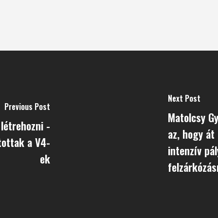
Next Post
Previous Post
Matolcsy Gyö
létrehozni -
az, hogy át
tottak a V4-
intenzív pá
ek
felzárkózás