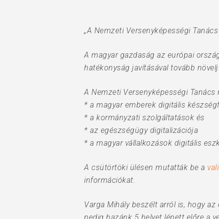
„A Nemzeti Versenyképességi Tanács d
A magyar gazdaság az európai országo
hatékonyság javításával tovább növel
A Nemzeti Versenyképességi Tanács n
* a magyar emberek digitális készségf
* a kormányzati szolgáltatások és
* az egészségügy digitalizációja
* a magyar vállalkozások digitális es
A csütörtöki ülésen mutatták be a
val
információkat.
Varga Mihály beszélt arról is, hogy a
pedig hazánk 5 helyet lépett előre a 