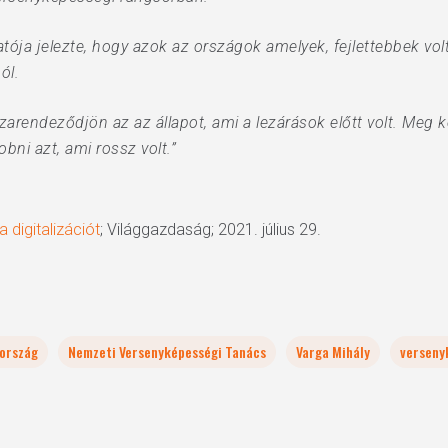
tója jelezte, hogy azok az országok amelyek, fejlettebbek volta
ól.
rendeződjön az az állapot, ami a lezárások előtt volt. Meg ke
dobni azt, ami rossz volt.”
 digitalizációt
; Világgazdaság; 2021. július 29.
ország
Nemzeti Versenyképességi Tanács
Varga Mihály
verseny