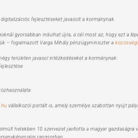
igitalizációs fejlesztéseket javasolt a kormánynak.
knál gyorsabban indulhat újra, a cél most az, hogy ezt a lé
jük – fogalmazott Varga Mihály pénzügyminiszter a
közösségi
égy területen javasol intézkedéseket a kormánynak:
ejlesztése
zközhasználata
i.hu
vállalkozói portált is, amely személye szabottan nyújt pály
z elmúlt hetekben 10 szervezet javította a magyar gazdaságra 
versenyképességi rangsorban.