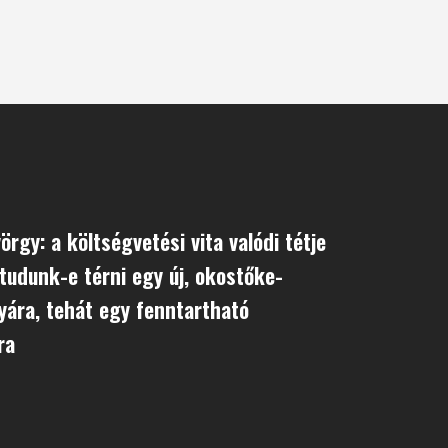
rgy: a költségvetési vita valódi tétje
 tudunk-e térni egy új, okostőke-
lyára, tehát egy fenntartható
ra