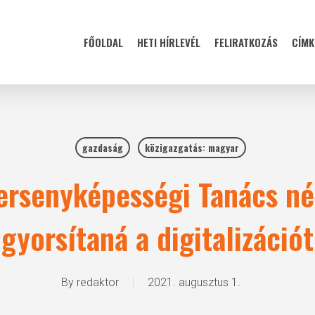
FŐOLDAL
HETI HÍRLEVÉL
FELIRATKOZÁS
CÍMK
gazdaság
közigazgatás: magyar
ersenyképességi Tanács né
gyorsítaná a digitalizációt
By
redaktor
2021. augusztus 1.