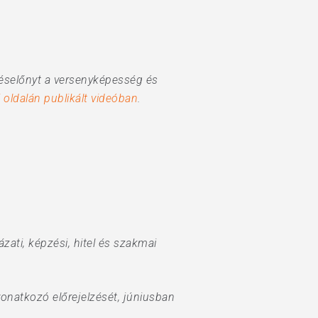
péselőnyt a versenyképesség és
 oldalán publikált videóban
.
ázati, képzési, hitel és szakmai
vonatkozó előrejelzését, júniusban