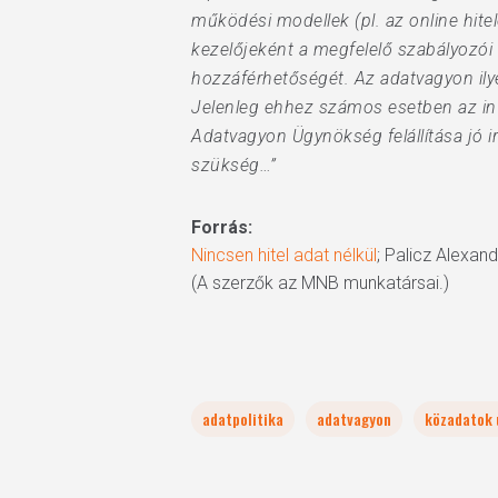
működési modellek (pl. az online hit
kezelőjeként a megfelelő szabályozói 
hozzáférhetőségét. Az adatvagyon ily
Jelenleg ehhez számos esetben az info
Adatvagyon Ügynökség felállítása jó 
szükség…”
Forrás:
Nincsen hitel adat nélkül
; Palicz Alexan
(A szerzők az MNB munkatársai.)
adatpolitika
adatvagyon
közadatok 