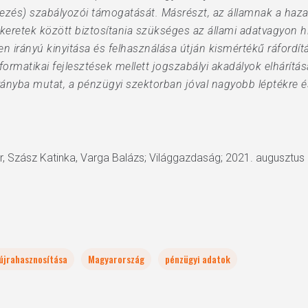
elezés) szabályozói támogatását. Másrészt, az államnak a ha
keretek között biztosítania szükséges az állami adatvagyon hit
en irányú kinyitása és felhasználása útján kismértékű ráford
rmatikai fejlesztések mellett jogszabályi akadályok elhárítá
irányba mutat, a pénzügyi szektorban jóval nagyobb léptékre 
dr, Szász Katinka, Varga Balázs; Világgazdaság; 2021. augusztus 
újrahasznosítása
Magyarország
pénzügyi adatok