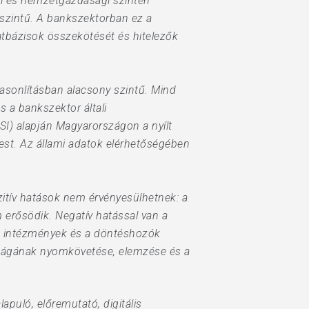
lati és nemzetgazdasági szinten
 szintű. A bankszektorban ez a
datbázisok összekötését és hitelezők
asonlításban alacsony szintű. Mind
s a bankszektor általi
SI) alapján Magyarországon a nyílt
st. Az állami adatok elérhetőségében
zitív hatások nem érvényesülhetnek: a
 erősödik. Negatív hatással van a
z intézmények és a döntéshozók
nyságának nyomkövetése, elemzése és a
apuló, előremutató, digitális