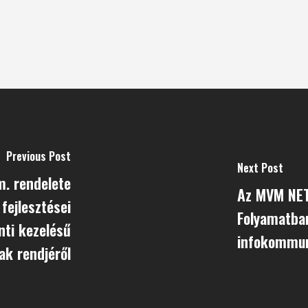
Previous Post
Next Post
m. rendelete
Az MVM NET
fejlesztései
Folyamatban
nti kezelésű
infokommun
ak rendjéről