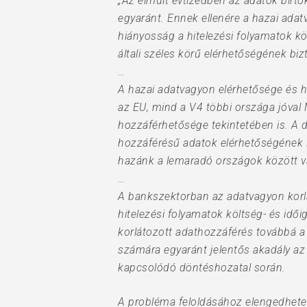
„Az elmúlt évtizedben az adatok birtok
egyaránt. Ennek ellenére a hazai ada
hiányosság a hitelezési folyamatok kö
általi széles körű elérhetőségének bizt
…
A hazai adatvagyon elérhetősége és h
az EU, mind a V4 többi országa jóval M
hozzáférhetősége tekintetében is. A d
hozzáférésű adatok elérhetőségének 
hazánk a lemaradó országok között v
…
A bankszektorban az adatvagyon korlát
hitelezési folyamatok költség- és id
korlátozott adathozzáférés továbbá 
számára egyaránt jelentős akadály az
kapcsolódó döntéshozatal során.
A probléma feloldásához elengedhetetle