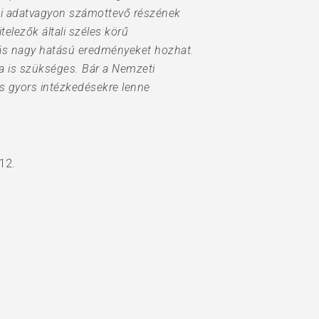
zai adatvagyon számottevő részének
elezők általi széles körű
ítás nagy hatású eredményeket hozhat.
sa is szükséges. Bár a Nemzeti
és gyors intézkedésekre lenne
12.