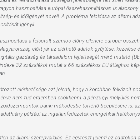
lása és felhasználása stratégiai jelentőségre tett szert válla
tvagyon hasznosítása európai összehasonlításban is alacsony
ltség- és időigényét növeli. A probléma feloldása az állami a
osítását igényli.
asznosítása a felsorolt számos előny ellenére európai összeh
agyarország előtt jár az elérhető adatok gyűjtése, kezelése é
igitális gazdaság és társadalom fejlettségét mérő mutató (DE
indexe 32 százalékot mutat a 66 százalékos EU-átlaghoz képe
an.
ozott elérhetősége azt jelenti, hogy a korábban felvázolt po
őigénye nem tud érdemben csökkenni, a pénzügyi mélyülés nem
a zöldszempontok banki működésbe történő beépítésére is: a
 adathiány például az ingatlanfedezetek energetikai hatéko
n az állami szerepvállalás. Ez egyrészt jelenti az adatokon al