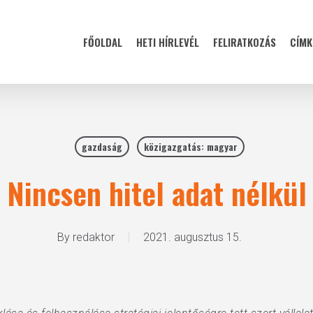
FŐOLDAL
HETI HÍRLEVÉL
FELIRATKOZÁS
CÍMK
gazdaság
közigazgatás: magyar
Nincsen hitel adat nélkül
By
redaktor
2021. augusztus 15.