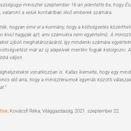
észségügyi miniszter szeptember 16-án jelentette be, hogy És
t, valamint a velük kontaktban lévő emberek számára.
tték, hogyan érné el a kormány, hogy a költségvetés közérthet
n kívül hagyják azt, ami számukra nem egyértelmű. A miniszte
leket újbóli meghatározásáról, így mindenki számára egyérte
 költségvetést már az új alapelvek mentén fogják kidolgozni. A
óbbá váljon.
sághelyzetekre vonatkozóan is. Kallas kiemelte, hogy egy mind
 nincs idő arra, hogy a minisztériumok egymás közötti válaszair
at.”
ttek
; Kovácsfi Réka; Világgazdaság; 2021. szeptember 22.