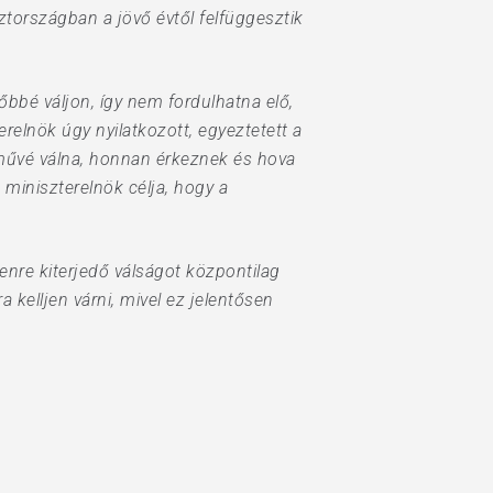
ztországban a jövő évtől felfüggesztik
őbbé váljon, így nem fordulhatna elő,
relnök úgy nyilatkozott, egyeztetett a
lművé válna, honnan érkeznek és hova
 miniszterelnök célja, hogy a
enre kiterjedő válságot központilag
a kelljen várni, mivel ez jelentősen