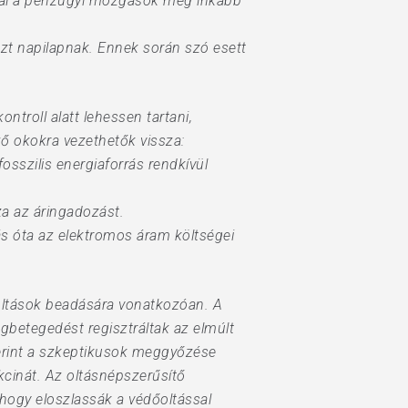
által a pénzügyi mozgások még inkább
szt napilapnak. Ennek során szó esett
ntroll alatt lehessen tartani,
ő okokra vezethetők vissza:
osszilis energiaforrás rendkívül
za az áringadozást.
ás óta az elektromos áram költségei
oltások beadására vonatkozóan. A
betegedést regisztráltak az elmúlt
zerint a szkeptikusok meggyőzése
kcinát. Az oltásnépszerűsítő
 hogy eloszlassák a védőoltással