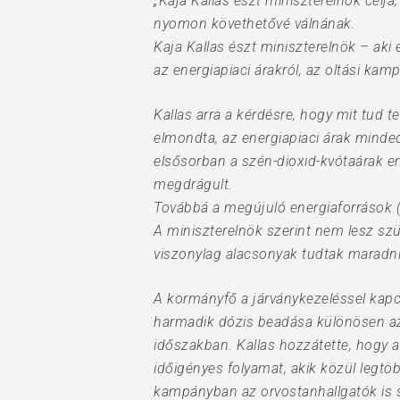
„Kaja Kallas észt miniszterelnök célj
Hit enter to search or ESC to close
nyomon követhetővé válnának.
Kaja Kallas észt miniszterelnök – aki
az energiapiaci árakról, az oltási kamp
Kallas arra a kérdésre, hogy mit tud t
elmondta, az energiapiaci árak minde
elsősorban a szén-dioxid-kvótaárak em
megdrágult.
Továbbá a megújuló energiaforrások (n
A miniszterelnök szerint nem lesz sz
viszonylag alacsonyak tudtak maradni
A kormányfő a járványkezeléssel kap
harmadik dózis beadása különösen az 
időszakban. Kallas hozzátette, hogy a
időigényes folyamat, akik közül legtö
kampányban az orvostanhallgatók is s