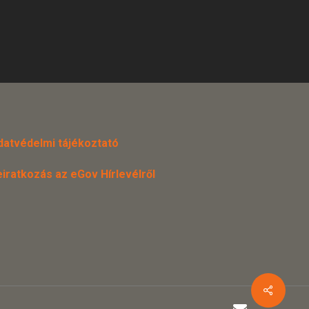
datvédelmi tájékoztató
eiratkozás az eGov Hírlevélről
email