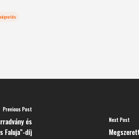
tségvetés
Previous Post
Next Post
érradvány és
s Faluja”-díj
Megszerett