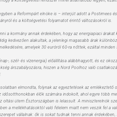
a, hogy a költségvetési rendszer minél átláthatóbb legyen, ez
 egyben a Reformpárt elnöke is – interjút adott a Postimees é
ányról és a költségvetési folyamatot érintő változásokról is.
enni a kormány annak érdekében, hogy az energiapiaci árakat ko
ddig kedvezően alakultak, a jelenlegi magasabb árak különböz
elkedésére, amelyek 30 euróról 60-ra nőttek, ezáltal minden f
ap-, szél- és vízenergia) előállítása alábbhagyott, és ez okoz
ükség árszabályozásra, hiszen a Nord Poolhoz való csatlakoz
.
csolatban elmondta, folynak az egyeztetések az emlékeztető 
idősotthonokban élők számára indokolt, ahol egyre több meg
z oltási ütem Észtországban is lelassult. A miniszterelnök s
bben a mellékhatásoktól való félelem miatt nem veszik fel a va
zerepet vállalnak: ők is sokat tudnak tenni annak érdekében,