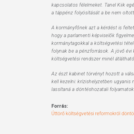
kapcsolatos félelmeket. Tanel Kiik eg
a táppénz folyósítását a be nem oltot
A kormányfőnek azt a kérdést is felte
hogy a parlamenti képviselők figyelme
kormánytagokkal a költségvetési téte
folynak be a pénzforrások. A jövő évi
költségvetési rendszer minél átláthat
Az észt kabinet törvényt hozott a vál
kell kezelni: krízishelyzetben ugyanis
lassítaná a döntéshozatali folyamatok
Forrás:
Úttörő költségvetési reformokról döntö