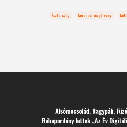
Észtország
koronavírus-járvány
köl
Alsómocsolád, Nagypáli, Füz
Rábapordány lettek „Az Év Digitáli