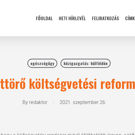
FŐOLDAL
HETI HÍRLEVÉL
FELIRATKOZÁS
CÍMK
egészségügy
közigazgatás: külföldön
ttörő költségvetési refor
By
redaktor
2021. szeptember 26.