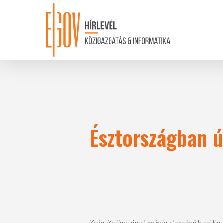
Skip
to
main
content
Észtországban ú