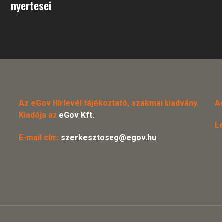
nyertesei
Az eGov Hírlevél tájékoztató, szakmai kiadvány.
A
Kiadója az
eGov Kft.
L
E-mail cím:
szerkesztoseg@egov.hu