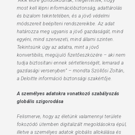
“Akik előre gondolkodnak, megértették, hogy
most kell lépni információbiztonság, adattárolás
és bizalom tekintetében, és a jövő védelmi
módszereit beépíteni rendszereikbe. Az adat
határozza meg ugyanis a jövő gazdaságát, mind
egyéni, mind szervezeti, mind állami szinten.
Tekintsünk úgy az adatra, mint a jövő
konvertibilis, megújuló fizetőeszközére – aki nem
tudja biztosítani ennek sértetlenségét, lemarad a
gazdasági versenyben” – mondta Szöllősi Zoltán,
a Deloitte információ biztonsági szakértője.
A személyes adatokra vonatkozó szabályozás
globális szigorodása
Felismerve, hogy az életünk valamennyi területe
fokozódó ütemben digitalizált megoldásokra épül,
illetve a személyes adatok globális allokálása és