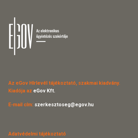
Az eGov Hírlevél tájékoztató, szakmai kiadvány.
Kiadója az
eGov Kft.
E-mail cím:
szerkesztoseg@egov.hu
Adatvédelmi tájékoztató