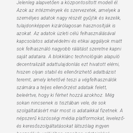
Jelenleg alapvetően a központosított modell él.
Azok az intézmények és szervezetek, amelyek a
személyes adatok nagy részét gyűjtik és kezelik,
tulajdonképpen kizárólagosan hasznosítják is
azokat. Az adatok üzleti célú felhasználásával
kapcsolatos adatvédelmi és etikai aggályok miatt
sok felhasználó nagyobb rálátást szeretne kapni
saját adataira. A blokklánc technológián alapuló
decentralizált adattulajdonlás ezt hivatott elérni,
hiszen olyan stabil és ellenőrizhető adatbázist
teremt, amely lehetővé teszi a végfelhasználók
számára a teljes ellenőrzést adataik felett,
beleértve, hogy ki férhet hozzá azokhoz. Még
sokan nincsenek is tisztában vele, de sok
szolgáltatásért már most is adataikkal fizetnek. A
népszerű közösségi média platformokat, levelező-
és keresőszolgáltatásokat látszólag ingyen