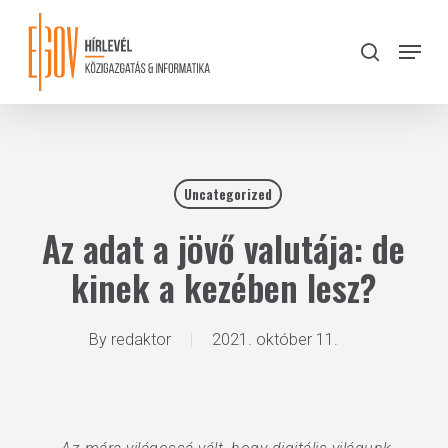
Skip
to
Menu
search
main
Close
content
Menu
Uncategorized
Az adat a jövő valutája: de
kinek a kezében lesz?
By
redaktor
2021. október 11.