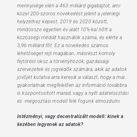
mennyisége eléri a 463 milliárd gigabájtot, ami
közel 200-szoros növekedést jelent a jelenlegi
helyzethez képest. 2019 és 2020 között,
mindössze egyetlen év alatt 10%-kal nőtt a
közösségi médiát használók száma, és elérte a
3,96 milliárd főt. Ez a növekedés számos
lehetőséget rejt magában, másrészt komoly
fejtörést okoz a törvényhozók, gazdasági
szervezetek és jogvédők számára, akik az adatok
jövőjét kutatva arra keresik a választ, hogy a mai
gyakorlatnak megfelelően az információ továbbra
is központosított marad, vagy a nyílt adatelosztási
és -megosztási modell felé fogunk elmozdulni.
Intézményi, vagy decentralizált modell: kinek a
kezében legyenek az adatok?