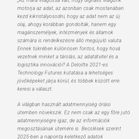
„Az mára világossá vált, hogy digitális világunk
motorja az adat, az azonban csak mostanában
kezd kikristályosodni, hogy az adat nem az új
olaj, ahogy korábban gondolták, hanem egy
magánszemélyek, intézmények és államok
számára is rendelkezésre álló megújuló valuta.
Ennek tükrében különösen fontos, hogy hová
vezetnek minket a tárolás, az adatátvitel és a
logisztika innovációi? A Deloitte 2021-es
Technology Futures kutatása a lehetséges
jövőképeket járja körül, és többek között erre
keresi a választ.
A világban használt adatmennyiség óriási
ütemben növekszik. Ez nem csak az egy főre jutó
adatmennyiségre igaz, de az információk
megosztásának ütemére is. Becslések szerint
2025-ben a naponta keletkező adatok