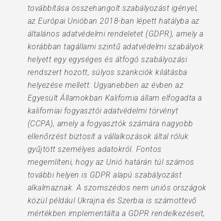
továbbítása összehangolt szabályozást igényel,
az Európai Unióban 2018-ban lépett hatályba az
általános adatvédelmi rendeletet (GDPR), amely a
korábban tagállami szintű adatvédelmi szabályok
helyett egy egységes és átfogó szabályozási
rendszert hozott, súlyos szankciók kilátásba
helyezése mellett. Ugyanebben az évben az
Egyesült Államokban Kalifornia állam elfogadta a
kaliforniai fogyasztói adatvédelmi törvényt
(CCPA), amely a fogyasztók számára nagyobb
ellenőrzést biztosít a vállalkozások által róluk
gyűjtött személyes adatokról. Fontos
megemlíteni, hogy az Unió határán túl számos
további helyen is GDPR alapú szabályozást
alkalmaznak. A szomszédos nem uniós országok
közül például Ukrajna és Szerbia is számottevő
mértékben implementálta a GDPR rendelkezéseit,