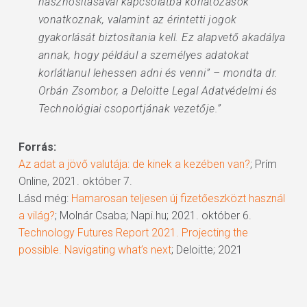
hasznosításával kapcsolatba korlátozások
vonatkoznak, valamint az érintetti jogok
gyakorlását biztosítania kell. Ez alapvető akadálya
annak, hogy például a személyes adatokat
korlátlanul lehessen adni és venni” – mondta dr.
Orbán Zsombor, a Deloitte Legal Adatvédelmi és
Technológiai csoportjának vezetője.”
Forrás:
Az adat a jövő valutája: de kinek a kezében van?
; Prím
Online, 2021. október 7.
Lásd még:
Hamarosan teljesen új fizetőeszközt használ
a világ?
; Molnár Csaba; Napi.hu; 2021. október 6.
Technology Futures Report 2021. Projecting the
possible. Navigating what’s next
; Deloitte; 2021