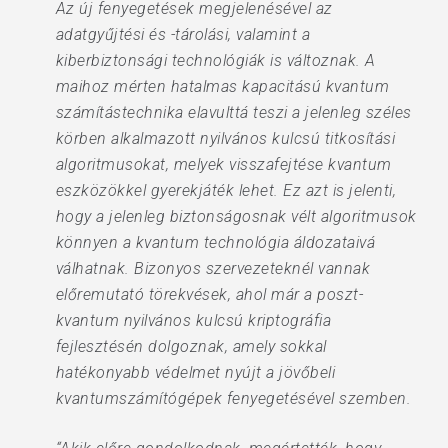
Az új fenyegetések megjelenésével az
adatgyűjtési és -tárolási, valamint a
kiberbiztonsági technológiák is változnak. A
maihoz mérten hatalmas kapacitású kvantum
számítástechnika elavulttá teszi a jelenleg széles
körben alkalmazott nyilvános kulcsú titkosítási
algoritmusokat, melyek visszafejtése kvantum
eszközökkel gyerekjáték lehet. Ez azt is jelenti,
hogy a jelenleg biztonságosnak vélt algoritmusok
könnyen a kvantum technológia áldozataivá
válhatnak. Bizonyos szervezeteknél vannak
előremutató törekvések, ahol már a poszt-
kvantum nyilvános kulcsú kriptográfia
fejlesztésén dolgoznak, amely sokkal
hatékonyabb védelmet nyújt a jövőbeli
kvantumszámítógépek fenyegetésével szemben.