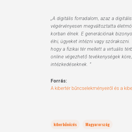
„A digitális forradalom, azaz a digitá
végérvényesen megváltoztatta életmódu
korban élnek. E generációnak bizonyos
élni, ügyeket intézni vagy szórakozni
hogy a fizikai tér mellett a virtuáli
online végezhető tevékenységek köre,
intézkedéseknek. ”
Forrás:
A kibertér bűncselekményeiről és a kib
kiberbűnözés
Magyarország