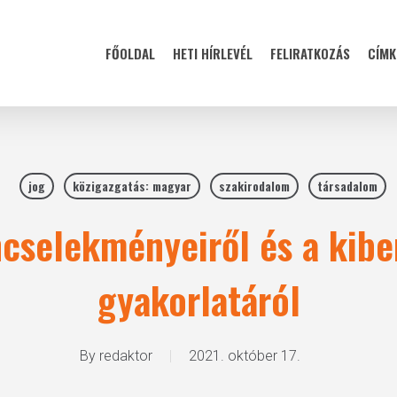
FŐOLDAL
HETI HÍRLEVÉL
FELIRATKOZÁS
CÍMK
jog
közigazgatás: magyar
szakirodalom
társadalom
ncselekményeiről és a kibe
gyakorlatáról
By
redaktor
2021. október 17.