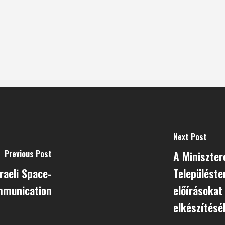
Next Post
Previous Post
A Miniszter
raeli Space-
Településte
munication
előírásokat
elkészítésé