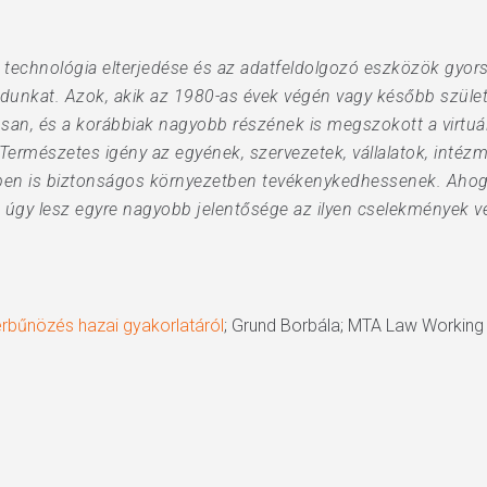
lis technológia elterjedése és az adatfeldolgozó eszközök gyo
nkat. Azok, akik az 1980-as évek végén vagy később születtek
an, és a korábbiak nagyobb részének is megszokott a virtuális
. Természetes igény az egyének, szervezetek, vállalatok, intéz
s térben is biztonságos környezetben tevékenykedhessenek. Ahog
 úgy lesz egyre nagyobb jelentősége az ilyen cselekmények vé
erbűnözés hazai gyakorlatáról
; Grund Borbála; MTA Law Working