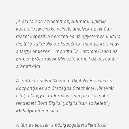
„A digitálisan született objektumok digitális
kulturális javainkká válnak, amelyek ugyanúgy
részét képezik a nemzeti és az egyetemes kultúra
digitális kulturális örökségének, mint az írott vagy
a tárgyi emlékek – mondta Dr. Latorcai Csaba az
Emberi Erőforrások Minisztériuma közigazgatási
államtitkára.
A Petőfi Irodalmi Múzeum Digitális Bölcsészeti
Központja és az Országos Széchényi Könyvtár
által, a Magyar Tudomány Ünnepe alkalmából
rendezett Born Digital („digitálisan született”)
Műhelykonferencián.
A téma kapcsán a közigazgatási államtitkár