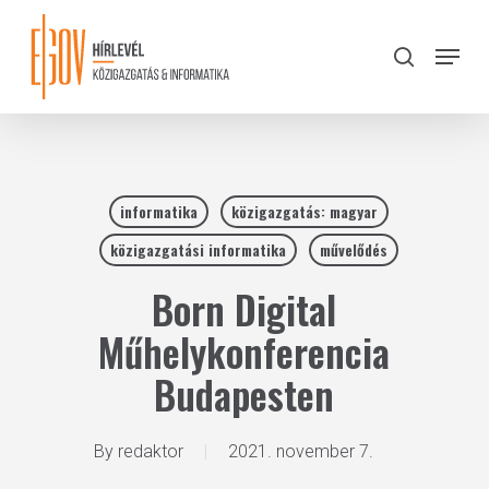
Skip
to
Menu
search
main
Close
content
Menu
informatika
közigazgatás: magyar
közigazgatási informatika
művelődés
Born Digital
Műhelykonferencia
Budapesten
By
redaktor
2021. november 7.