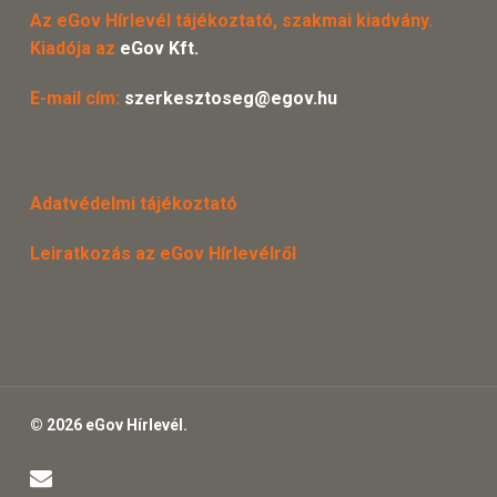
Az eGov Hírlevél tájékoztató, szakmai kiadvány.
Kiadója az
eGov Kft.
E-mail cím:
szerkesztoseg@egov.hu
Adatvédelmi tájékoztató
Leiratkozás az eGov Hírlevélről
© 2026 eGov Hírlevél.
email