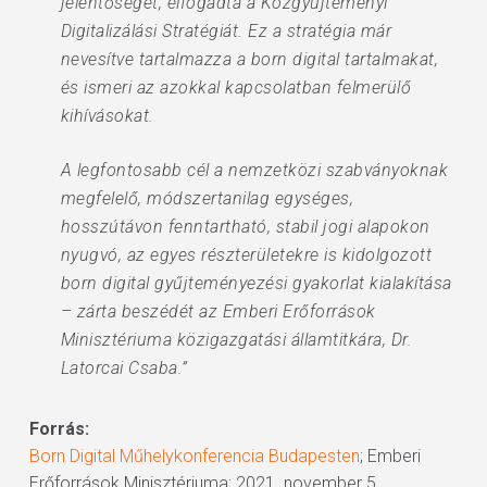
jelentőségét, elfogadta a Közgyűjteményi
Digitalizálási Stratégiát. Ez a stratégia már
nevesítve tartalmazza a born digital tartalmakat,
és ismeri az azokkal kapcsolatban felmerülő
kihívásokat.
A legfontosabb cél a nemzetközi szabványoknak
megfelelő, módszertanilag egységes,
hosszútávon fenntartható, stabil jogi alapokon
nyugvó, az egyes részterületekre is kidolgozott
born digital gyűjteményezési gyakorlat kialakítása
– zárta beszédét az Emberi Erőforrások
Minisztériuma közigazgatási államtitkára, Dr.
Latorcai Csaba.”
Forrás:
Born Digital Műhelykonferencia Budapesten
; Emberi
Erőforrások Minisztériuma; 2021. november 5.