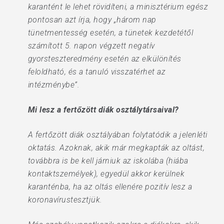
karantént le lehet rövidíteni, a minisztérium egész
pontosan azt írja, hogy „három nap
tünetmentesség esetén, a tünetek kezdetétől
számított 5. napon végzett negatív
gyorsteszteredmény esetén az elkülönítés
feloldható, és a tanuló visszatérhet az
intézménybe”.
Mi lesz a fertőzött diák osztálytársaival?
A fertőzött diák osztályában folytatódik a jelenléti
oktatás. Azoknak, akik már megkapták az oltást,
továbbra is be kell járniuk az iskolába (hiába
kontaktszemélyek), egyedül akkor kerülnek
karanténba, ha az oltás ellenére pozitív lesz a
koronavírustesztjük.