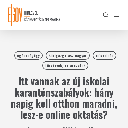
Skip
to
Menu
search
main
Close
content
Menu
egészségügy
közigazgatás: magyar
művelődés
törvények, határozatok
Itt vannak az új iskolai
karanténszabályok: hány
napig kell otthon maradni,
lesz-e online oktatás?