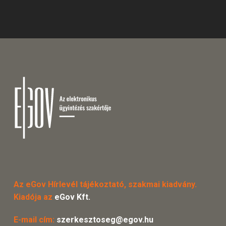
Az eGov Hírlevél tájékoztató, szakmai kiadvány.
Kiadója az
eGov Kft.
E-mail cím:
szerkesztoseg@egov.hu