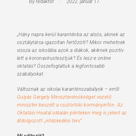
By
redaktor
2022. január 17.
„Hány napra kerül karanténba az alsós, akinek az
osztálytársa igazoltan fertőzött? Mikor mehetnek
vissza az iskolába azok a diákok, akiknek pozitív
lett a koronavírustesztjük? És lesz-e online
oktatás? Összefoglaltuk a legfontosabb
szabályokat.
Változnak az iskolai karanténszabályok – erről
Gulyás Gergely Miniszterelnökséget vezető
miniszter beszélt a csütörtöki kormányinfón
.
Az
Oktatási Hivatal oldalán pénteken meg is jelent az
átdolgozott „intézkedési terv”.
Mi változik?