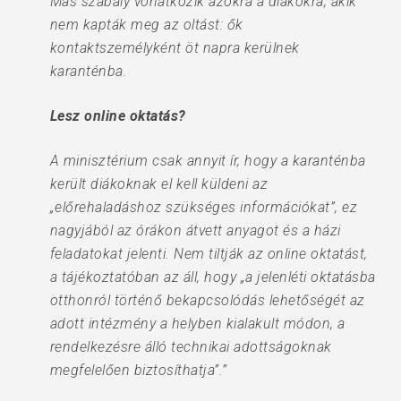
Más szabály vonatkozik azokra a diákokra, akik
nem kapták meg az oltást: ők
kontaktszemélyként öt napra kerülnek
karanténba.
Lesz online oktatás?
A minisztérium csak annyit ír, hogy a karanténba
került diákoknak el kell küldeni az
„előrehaladáshoz szükséges információkat”, ez
nagyjából az órákon átvett anyagot és a házi
feladatokat jelenti. Nem tiltják az online oktatást,
a tájékoztatóban az áll, hogy „a jelenléti oktatásba
otthonról történő bekapcsolódás lehetőségét az
adott intézmény a helyben kialakult módon, a
rendelkezésre álló technikai adottságoknak
megfelelően biztosíthatja”.”