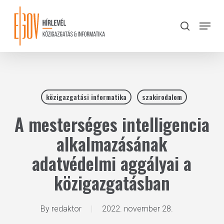
Skip
to
Menu
search
main
Close
content
Menu
közigazgatási informatika
szakirodalom
A mesterséges intelligencia
alkalmazásának
adatvédelmi aggályai a
közigazgatásban
By
redaktor
2022. november 28.