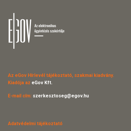
Az eGov Hírlevél tájékoztató, szakmai kiadvány.
Kiadója az
eGov Kft.
E-mail cím:
szerkesztoseg@egov.hu
Adatvédelmi tájékoztató