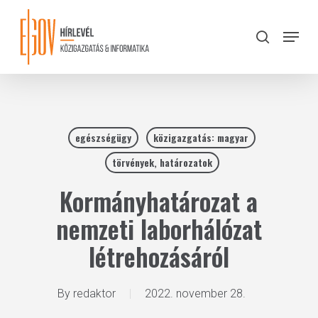
Skip
to
Menu
search
main
Close
content
Menu
egészségügy
közigazgatás: magyar
törvények, határozatok
Kormányhatározat a
nemzeti laborhálózat
létrehozásáról
By
redaktor
2022. november 28.