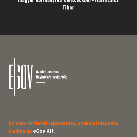
Tibor
Az eGov Hírlevél tájékoztató, szakmai kiadvány.
Kiadója az
eGov Kft.