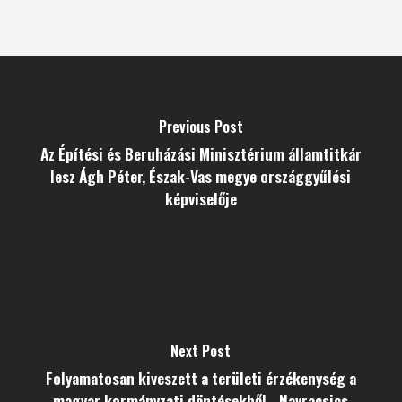
Previous Post
Az Építési és Beruházási Minisztérium államtitkár
lesz Ágh Péter, Észak-Vas megye országgyűlési
képviselője
Next Post
Folyamatosan kiveszett a területi érzékenység a
magyar kormányzati döntésekből - Navracsics