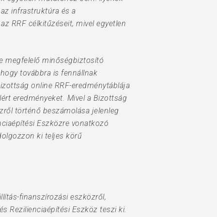
az infrastruktúra és a
z RRF célkitűzéseit, mivel egyetlen
re megfelelő minőségbiztosító
hogy továbbra is fennállnak
izottság online RRF-eredménytáblája
elért eredményeket. Mivel a Bizottság
közről történő beszámolása jelenleg
ienciaépítési Eszközre vonatkozó
olgozzon ki teljes körű
ítás-finanszírozási eszközről,
s Rezilienciaépítési Eszköz teszi ki.