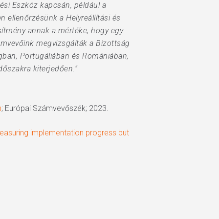
tési Eszköz kapcsán, például a
en ellenőrzésünk a Helyreállítási és
jesítmény annak a mértéke, hogy egy
zámvevőink megvizsgálták a Bizottság
ágban, Portugáliában és Romániában,
dőszakra kiterjedően.”
n
; Európai Számvevőszék; 2023.
Measuring implementation progress but