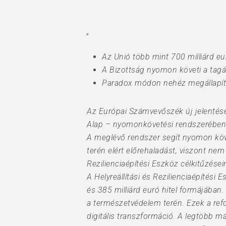
„
Az Unió több mint 700 milliárd eu
A Bizottság nyomon követi a tagá
Hit enter to search or ESC to close
Paradox módon nehéz megállapítani
Az Európai Számvevőszék új jelentése s
Alap – nyomonkövetési rendszerében o
A meglévő rendszer segít nyomon köve
terén elért előrehaladást, viszont nem 
Rezilienciaépítési Eszköz célkitűzése
A Helyreállítási és Rezilienciaépítési
és 385 milliárd euró hitel formájában
a természetvédelem terén. Ezek a refor
digitális transzformáció. A legtöbb 