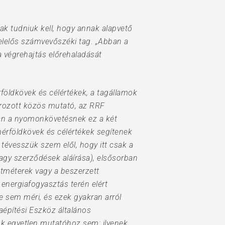
nak tudniuk kell, hogy annak alapvető
t felelős számvevőszéki tag. „Abban a
 végrehajtás előrehaladását
rföldkövek és célértékek, a tagállamok
ározott közös mutató, az RRF
ban a nyomonkövetésnek ez a két
érföldkövek és célértékek segítenek
tévesszük szem elől, hogy itt csak a
vagy szerződések aláírása), elsősorban
zetméterek vagy a beszerzett
energiafogyasztás terén elért
 sem méri, és ezek gyakran arról
iaépítési Eszköz általános
k egyetlen mutatóhoz sem: ilyenek