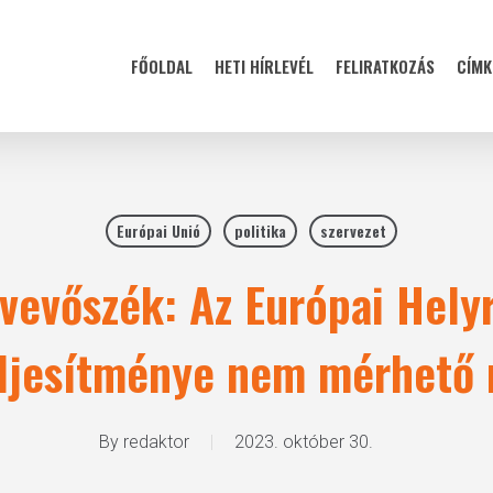
FŐOLDAL
HETI HÍRLEVÉL
FELIRATKOZÁS
CÍMK
Európai Unió
politika
szervezet
evőszék: Az Európai Helyr
eljesítménye nem mérhető
By
redaktor
2023. október 30.