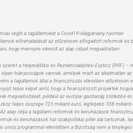
róval segíti a tagállamokat a Covid19-világjárvány nyomán
llamok előrehaladását az előzetesen elfogadott reformok és 
, hogy mennyire sikerült az alap céljait megvalósítani
zerint a Helyreállítási és Rezilienciaépítési Eszköz (RRF) – m
lyan hiányosságok vannak, amelyek miatt az alkalmatlan az á
tni a tagállamok által a finanszírozás ellenében előzetesen
nyújt teljes képet arról, hogy a finanszírozott projektek hogya
inek megvalósítását, például az európai gazdaság zöldebbé és r
 Eszköz teljes összege 723 milliárd euró, legfeljebb 338 milliá
. Az alap célja a tagállami reformok és beruházások finanszí
mok és beruházások hat szakpolitikai pillér alá tartoznak, ilye
más uniós programmal ellentétben a Bizottság nem a ténylege