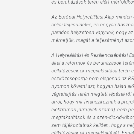
és beruházások terén elért mérföldköv
Az Európai Helyreállítási Alap minden
céljai teljesülnek-e, és hogyan használ
paradox helyzetben vagyunk, hogy az 
mérhetjük, magát a teljesítményt az
A Helyreállítási és Rezilienciaépítési
által a reformok és beruházások teré
célkitűzéseinek megvalósítása terén 
eszközcsoportja nem elegendő az RRF 
nyomon követni azt, hogyan halad elő
végrehajtás terén megtett lépésekről 
arról, hogy mit finanszíroznak a proje
elektromos járművek száma), nem pedi
megtakarítások és a szén-dioxid-kib
sem tájékoztatnak kellően, hogy a hely
célkitűzéseinek megvalósítását. Enn