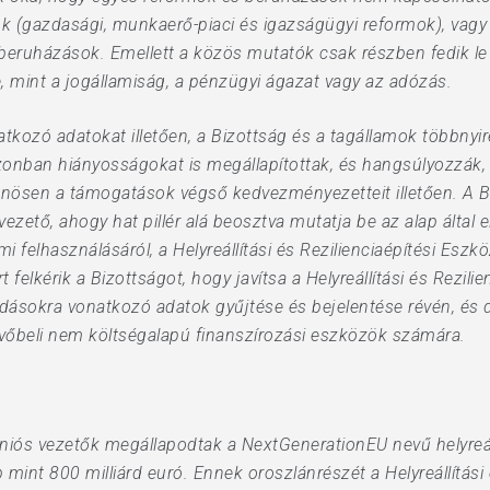
mok (gazdasági, munkaerő-piaci és igazságügyi reformok), vagy 
ruházások. Emellett a közös mutatók csak részben fedik le a
e, mint a jogállamiság, a pénzügyi ágazat vagy az adózás.
tkozó adatokat illetően, a Bizottság és a tagállamok többnyi
onban hiányosságokat is megállapítottak, és hangsúlyozzák, 
nösen a támogatások végső kedvezményezetteit illetően. A B
vezető, ahogy hat pillér alá beosztva mutatja be az alap által 
i felhasználásáról, a Helyreállítási és Rezilienciaépítési Esz
felkérik a Bizottságot, hogy javítsa a Helyreállítási és Rezil
dásokra vonatkozó adatok gyűjtése és bejelentése révén, és d
övőbeli nem költségalapú finanszírozási eszközök számára.
uniós vezetők megállapodtak a NextGenerationEU nevű helyreáll
int 800 milliárd euró. Ennek oroszlánrészét a Helyreállítási é