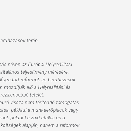
beruházások terén
ás néven az Európai Helyreállítási
ltalános teljesítmény mérésére.
 elfogadott reformok és beruházások
n mozdítják elő a Helyreállítási és
eziliensebbé tételét.
rd euró vissza nem térítendő támogatás
rozása, például a munkaerőpiacok vagy
nek például a zöld átállás és a
s költségek alapján, hanem a reformok