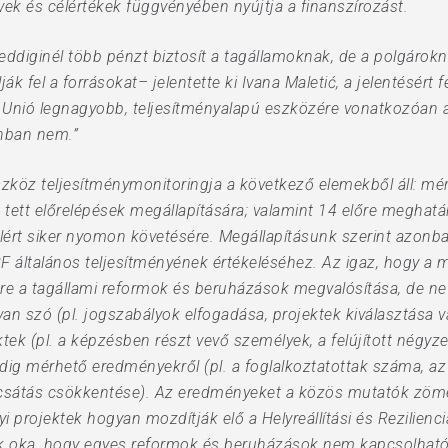
ek és célértékek függvényében nyújtja a finanszírozást.
 eddiginél több pénzt biztosít a tagállamoknak, de a polgárok
ják fel a forrásokat– jelentette ki Ivana Maletić, a jelentésér
Unió legnagyobb, teljesítményalapú eszközére vonatkozóan a
onban nem.”
 Eszköz teljesítménymonitoringja a következő elemekből áll: mé
n tett előrelépések megállapítására; valamint 14 előre meghat
elért siker nyomon követésére. Megállapításunk szerint azon
általános teljesítményének értékeléséhez. Az igaz, hogy a m
re a tagállami reformok és beruházások megvalósítása, de ne 
van szó (pl. jogszabályok elfogadása, projektek kiválasztása 
ktek (pl. a képzésben részt vevő személyek, a felújított négy
g mérhető eredményekről (pl. a foglalkoztatottak száma, az 
ocsátás csökkentése). Az eredményeket a közös mutatók zöme
i projektek hogyan mozdítják elő a Helyreállítási és Rezilienc
ek oka, hogy egyes reformok és beruházások nem kapcsolható