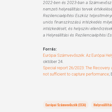
2022-ben és 2023-ban a Számvevőszék t
nemzeti helyreállítási tervek értékelé
Rezilienciaépítési Eszköz teljesítmén
uniós finanszírozású intézkedés milye
intézkedését, és helyszíni ellenőrzé
a Helyreállítási és Rezilienciaépítési
Forrás:
Európai Számvevőszék: Az Európai Hely
október 24.
Special report 26/2023: The Recovery 
not sufficient to capture performance
;
Európai Számvevőszék (ECA)
Helyreállítá