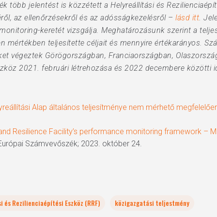
öbb jelentést is közzétett a Helyreállítási és Rezilienciaépí
séről, az ellenőrzésekről és az adósságkezelésről –
lásd itt
. Jel
ymonitoring-keretét vizsgálja. Meghatározásunk szerint a tel
n mértékben teljesítette céljait és mennyire értékarányos. S
seket végeztek Görögországban, Franciaországban, Olaszorsz
 Eszköz 2021. februári létrehozása és 2022 decembere közötti i
reállítási Alap általános teljesítménye nem mérhető megfelelőe
and Resilience Facility’s performance monitoring framework – 
 Európai Számvevőszék; 2023. október 24.
si és Rezilienciaépítési Eszköz (RRF)
közigazgatási teljestmény