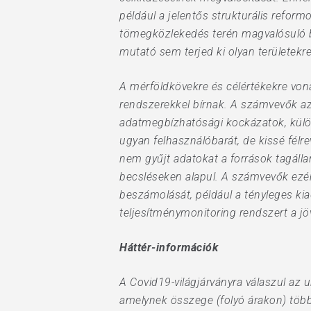
például a jelentős strukturális refor
tömegközlekedés terén magvalósuló be
mutató sem terjed ki olyan területekr
A mérföldkövekre és célértékekre vona
rendszerekkel bírnak. A számvevők az
adatmegbízhatósági kockázatok, külö
ugyan felhasználóbarát, de kissé félre
nem gyűjt adatokat a források tagállam
becsléseken alapul. A számvevők ezért 
beszámolását, például a tényleges kia
teljesítménymonitoring rendszert a j
Háttér-információk
A Covid19-világjárványra válaszul az 
amelynek összege (folyó árakon) több m