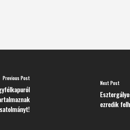
Previous Post
Next Post
gyfélkapuról
Esztergályo
artalmaznak
ezredik fel
satolmányt!