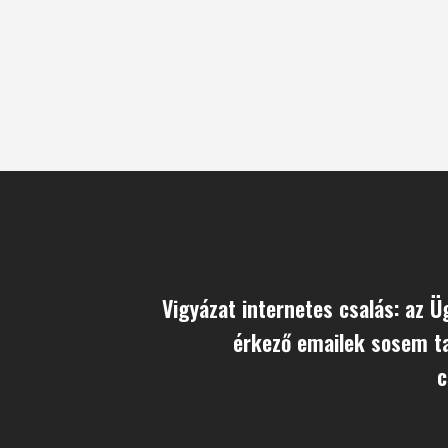
Vigyázat internetes csalás: az Ü
érkező emailek sosem t
c