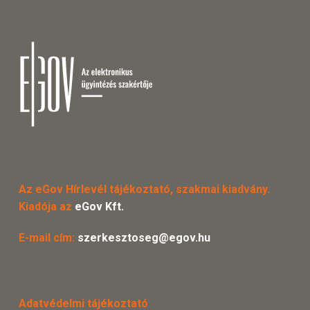
Az eGov Hírlevél tájékoztató, szakmai kiadvány.
Kiadója az
eGov Kft.
E-mail cím:
szerkesztoseg@egov.hu
Adatvédelmi tájékoztató