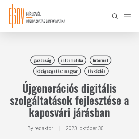
Skip
to
Menu
search
main
Close
content
Menu
gazdaság
informatika
Internet
közigazgatás: magyar
távközlés
Újgenerációs digitális
szolgáltatások fejlesztése a
kaposvári járásban
By
redaktor
2023. október 30.