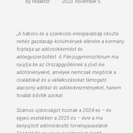
By
redaktor
2023. november 5.
„A háború és a szankciós energiaválság okozta
nehéz gazdasági körülmények ellenére a kormány
folytatja az adócsökkentést és
adóegyszerűsítést. A Pénzügyminisztérium ma
nyújtja be az Országgyűlésnek a jövő évi
adótörvényeket, amelyek nemcsak megőrzik a
családokat és a vállalkozásokat támogató
alacsony adókat és adókedvezményeket, hanem
tovább bővítik azokat.
Számos újdonságot hoznak a 2024-es – és
egyes esetekben a 2025-ös – évre a ma
benyújtott adómódosító törvényjavaslatok.