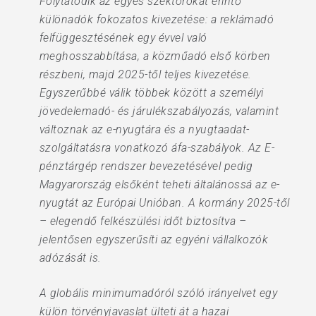
Folytatódik az egyes szektorokat érintő
különadók fokozatos kivezetése: a reklámadó
felfüggesztésének egy évvel való
meghosszabbítása, a közműadó első körben
részbeni, majd 2025-től teljes kivezetése.
Egyszerűbbé válik többek között a személyi
jövedelemadó- és járulékszabályozás, valamint
változnak az e-nyugtára és a nyugtaadat-
szolgáltatásra vonatkozó áfa-szabályok. Az E-
pénztárgép rendszer bevezetésével pedig
Magyarország elsőként teheti általánossá az e-
nyugtát az Európai Unióban. A kormány 2025-től
– elegendő felkészülési időt biztosítva –
jelentősen egyszerűsíti az egyéni vállalkozók
adózását is.
A globális minimumadóról szóló irányelvet egy
külön törvényjavaslat ülteti át a hazai