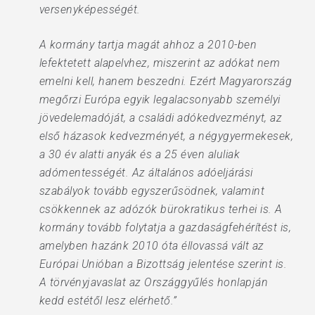
versenyképességét.
A kormány tartja magát ahhoz a 2010-ben
lefektetett alapelvhez, miszerint az adókat nem
emelni kell, hanem beszedni. Ezért Magyarország
megőrzi Európa egyik legalacsonyabb személyi
jövedelemadóját, a családi adókedvezményt, az
első házasok kedvezményét, a négygyermekesek,
a 30 év alatti anyák és a 25 éven aluliak
adómentességét. Az általános adóeljárási
szabályok tovább egyszerűsödnek, valamint
csökkennek az adózók bürokratikus terhei is. A
kormány tovább folytatja a gazdaságfehérítést is,
amelyben hazánk 2010 óta éllovassá vált az
Európai Unióban a Bizottság jelentése szerint is.
A törvényjavaslat az Országgyűlés honlapján
kedd estétől lesz elérhető.”