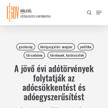
Skip
to
Menu
search
main
Close
content
Menu
gazdaság
közigazgatás: magyar
politika
társadalom
törvények, határozatok
A jövő évi adótörvények
folytatják az
adócsökkentést és
adóegyszerűsítést