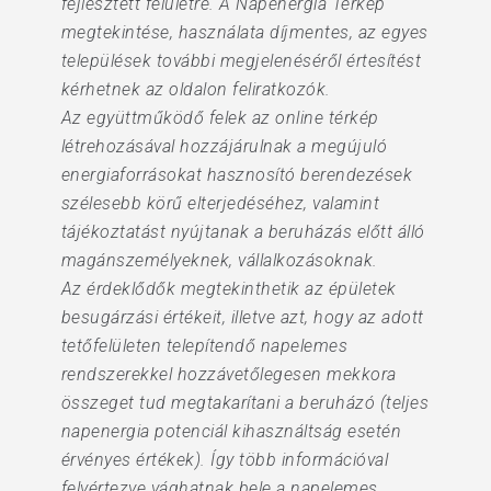
fejlesztett felületre. A Napenergia Térkép
megtekintése, használata díjmentes, az egyes
települések további megjelenéséről értesítést
kérhetnek az oldalon feliratkozók.
Az együttműködő felek az online térkép
létrehozásával hozzájárulnak a megújuló
energiaforrásokat hasznosító berendezések
szélesebb körű elterjedéséhez, valamint
tájékoztatást nyújtanak a beruházás előtt álló
magánszemélyeknek, vállalkozásoknak.
Az érdeklődők megtekinthetik az épületek
besugárzási értékeit, illetve azt, hogy az adott
tetőfelületen telepítendő napelemes
rendszerekkel hozzávetőlegesen mekkora
összeget tud megtakarítani a beruházó (teljes
napenergia potenciál kihasználtság esetén
érvényes értékek). Így több információval
felvértezve vághatnak bele a napelemes