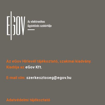
Az eGov Hírlevél tájékoztató, szakmai kiadvány.
Kiadója az
eGov Kft.
E-mail cím:
szerkesztoseg@egov.hu
Adatvédelmi tájékoztató