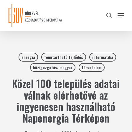
Skip
to
Menu
search
main
Close
content
Menu
energia
fenntartható fejlődés
informatika
közigazgatás: magyar
társadalom
Közel 100 település adatai
válnak elérhetővé az
ingyenesen használható
Napenergia Térképen