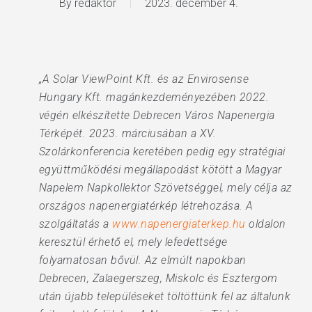
By
redaktor
2023. december 4.
„A Solar ViewPoint Kft. és az Envirosense
Hungary Kft. magánkezdeményezében 2022.
végén elkészítette Debrecen Város Napenergia
Térképét. 2023. márciusában a XV.
Szolárkonferencia keretében pedig egy stratégiai
együttműködési megállapodást kötött a Magyar
Napelem Napkollektor Szövetséggel, mely célja az
országos napenergiatérkép létrehozása. A
szolgáltatás a
www.napenergiaterkep.hu
oldalon
keresztül érhető el, mely lefedettsége
folyamatosan bővül. Az elmúlt napokban
Debrecen, Zalaegerszeg, Miskolc és Esztergom
után újabb településeket töltöttünk fel az általunk