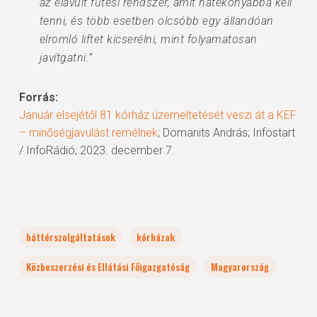
az elavult fűtési rendszer, amit hatékonyabbá kell
tenni, és több esetben olcsóbb egy állandóan
elromló liftet kicserélni, mint folyamatosan
javítgatni.”
Forrás:
Január elsejétől 81 kórház üzemeltetését veszi át a KEF
– minőségjavulást remélnek
; Domanits András; Infostart
/ InfoRádió; 2023. december 7.
háttérszolgáltatások
kórházak
Közbeszerzési és Ellátási Főigazgatóság
Magyarország