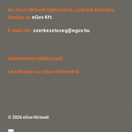
Az eGov Hírlevél tájékoztató, szakmai kiadvány.
Kiadója az
eGov Kft.
E-mail cím:
szerkesztoseg@egov.hu
Adatvédelmi tájékoztató
Leiratkozás az eGov Hírlevélről
© 2026 eGov Hírlevél.
email