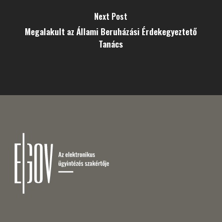
Next Post
Megalakult az Állami Beruházási Érdekegyeztető
Tanács