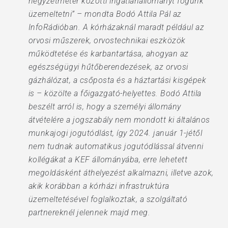
négyzetméter közötti ingatlanállományt fogunk
üzemeltetni” – mondta Bodó Attila Pál az
InfoRádióban. A kórházaknál maradt például az
orvosi műszerek, orvostechnikai eszközök
működtetése és karbantartása, ahogyan az
egészségügyi hűtőberendezések, az orvosi
gázhálózat, a csőposta és a háztartási kisgépek
is – közölte a főigazgató-helyettes. Bodó Attila
beszélt arról is, hogy a személyi állomány
átvételére a jogszabály nem mondott ki általános
munkajogi jogutódlást, így 2024. január 1-jétől
nem tudnak automatikus jogutódlással átvenni
kollégákat a KEF állományába, erre lehetett
megoldásként áthelyezést alkalmazni, illetve azok,
akik korábban a kórházi infrastruktúra
üzemeltetésével foglalkoztak, a szolgáltató
partnereknél jelennek majd meg.