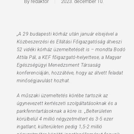
By
redaktor
2023. december 10.
„A 29 budapesti kórház után január elsejével a
Közbeszerzési és Ellátási Főigazgatóság átveszi
52 vidéki kórház üzemeltetését is – mondta Bodó
Attila Pál, a KEF főigazgató-helyettese, a Magyar
Egészségügyi Menedzsment Társaság
konferenciáján, hozzátéve, hogy az átvett feladat
minőségjavulást hozhat.
A műszaki üzemeltetés körébe tartozik az
úgynevezett kertészeti szolgáltatásoknak és a
parkfenntartásoknak a köre is. „Belterületen
körülbelül 4 millió négyzetmétert és 3-5 ezer
ingatlant, külterületen pedig 1,5-2 millió