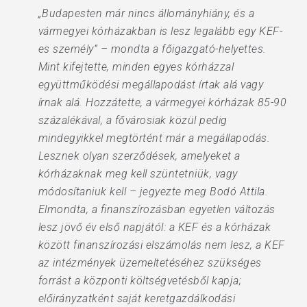
„Budapesten már nincs állományhiány, és a
vármegyei kórházakban is lesz legalább egy KEF-
es személy” – mondta a főigazgató-helyettes.
Mint kifejtette, minden egyes kórházzal
együttműködési megállapodást írtak alá vagy
írnak alá. Hozzátette, a vármegyei kórházak 85-90
százalékával, a fővárosiak közül pedig
mindegyikkel megtörtént már a megállapodás.
Lesznek olyan szerződések, amelyeket a
kórházaknak meg kell szüntetniük, vagy
módosítaniuk kell – jegyezte meg Bodó Attila.
Elmondta, a finanszírozásban egyetlen változás
lesz jövő év első napjától: a KEF és a kórházak
között finanszírozási elszámolás nem lesz, a KEF
az intézmények üzemeltetéséhez szükséges
forrást a központi költségvetésből kapja;
előirányzatként saját keretgazdálkodási