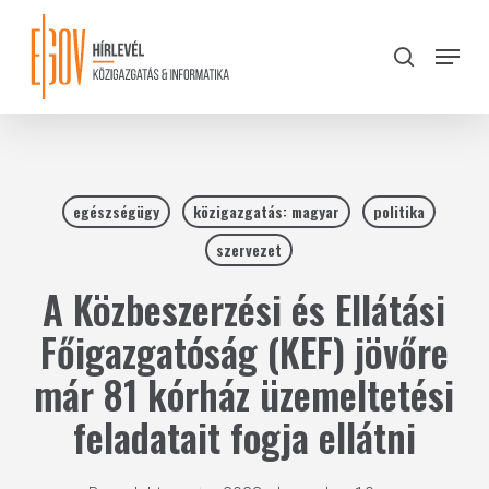
Skip
to
Menu
search
main
Close
content
Menu
egészségügy
közigazgatás: magyar
politika
szervezet
A Közbeszerzési és Ellátási
Főigazgatóság (KEF) jövőre
már 81 kórház üzemeltetési
feladatait fogja ellátni