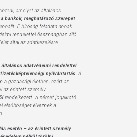
kinteni, amelyet az általános
l a bankok, meghatározó szerepet
fennállt. E bíróság feladata annak
delmi rendelettel összhangban álló
elet által az adatkezelésre
 általános adatvédelmi rendelettel
fizetésképtelenségi nyilvántartás
. A
n a gazdasági életben, ezért az
 az érintett személy
ől
rendelkezett. A német jogalkotó
kei elsőbbséget élveznek a
n.
ás esetén – az érintett személy
késedelem nélkül törölni.