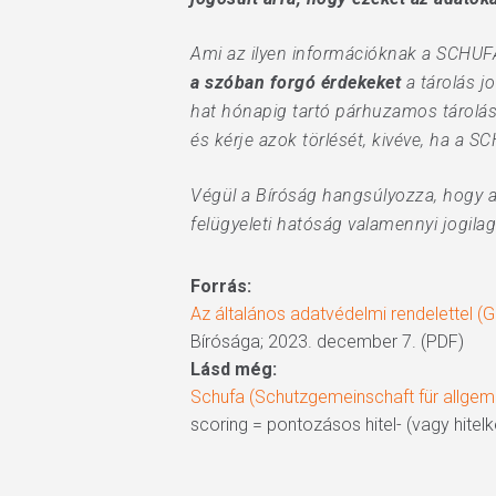
Ami az ilyen információknak a SCHUFA
a szóban forgó érdekeket
a tárolás j
hat hónapig tartó párhuzamos tárolás 
és kérje azok törlését, kivéve, ha a 
Végül a Bíróság hangsúlyozza, hogy a 
felügyeleti hatóság valamennyi jogilag
Forrás:
Az általános adatvédelmi rendelettel (G
Bírósága; 2023. december 7. (PDF)
Lásd még:
Schufa (Schutzgemeinschaft für allgeme
scoring = pontozásos hitel- (vagy hitel