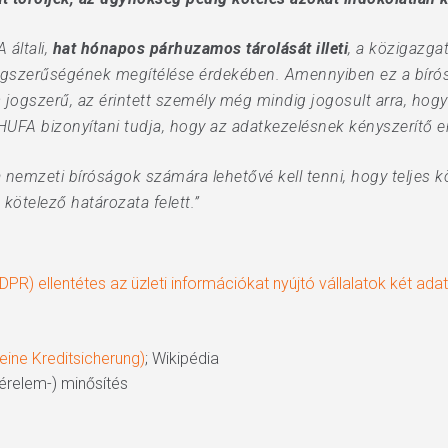
 általi,
hat hónapos párhuzamos tárolását illeti
, a közigazga
ogszerűségének megítélése érdekében. Amennyiben ez a bírósá
jogszerű, az érintett személy még mindig jogosult arra, hogy 
SCHUFA bizonyítani tudja, hogy az adatkezelésnek kényszerítő e
nemzeti bíróságok számára lehetővé kell tenni, hogy teljes kö
 kötelező határozata felett.”
DPR) ellentétes az üzleti információkat nyújtó vállalatok két ada
ine Kreditsicherung)
; Wikipédia
kérelem-) minősítés