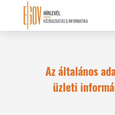
Skip
to
main
content
Az általános ad
üzleti informá