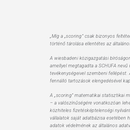
Hit enter to search or ESC to close
„Míg a „scoring” csak bizonyos felté
történő tárolása ellentétes az általán
A wiesbadeni közigazgatási bíróságo
amellyel megtagadta a SCHUFA nevű üz
tevékenységeivel szembeni fellépést. 
fennálló tartozások elengedésével kap
A „scoring” matematikai statisztikai 
– a valószínűségére vonatkozóan lehe
közhiteles fizetésképtelenségi nyilván
vállalatok saját adatbázisa esetében h
adatok védelmének az általános adatv