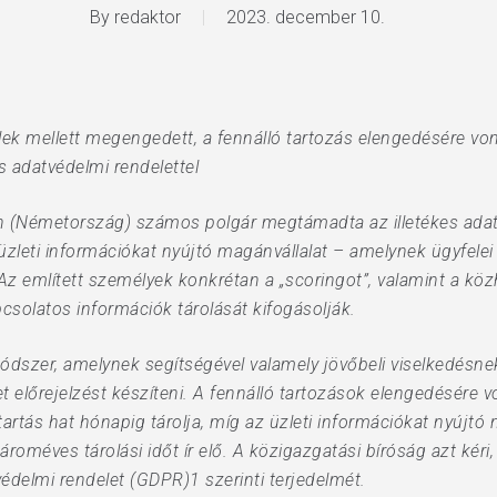
By
redaktor
2023. december 10.
telek mellett megengedett, a fennálló tartozás elengedésére 
os adatvédelmi rendelettel
n (Németország) számos polgár megtámadta az illetékes adat
leti információkat nyújtó magánvállalat – amelynek ügyfele
Az említett személyek konkrétan a „scoringot”, valamint a köz
csolatos információk tárolását kifogásolják.
módszer, amelynek segítségével valamely jövőbeli viselkedésnek
t előrejelzést készíteni. A fennálló tartozások elengedésére
tartás hat hónapig tárolja, míg az üzleti információkat nyújtó
ároméves tárolási időt ír elő. A közigazgatási bíróság azt kér
édelmi rendelet (GDPR)1 szerinti terjedelmét.