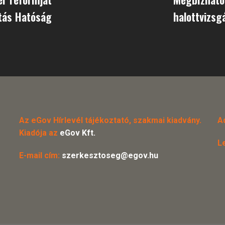
tás Hatóság
halottvizsgá
Az eGov Hírlevél tájékoztató, szakmai kiadvány.
A
Kiadója az
eGov Kft.
L
E-mail cím:
szerkesztoseg@egov.hu