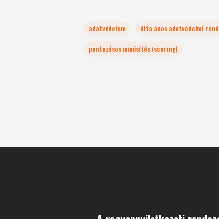
adatvédelem
általános adatvédelmi rend
pontozásos minősítés (scoring)
A vagyonnyilatkozati rendsz