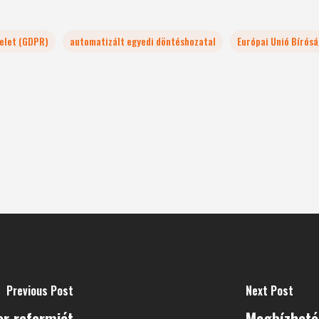
elet (GDPR)
automatizált egyedi döntéshozatal
Európai Unió Bírósá
Previous Post
Next Post
er reformját
Megbízható