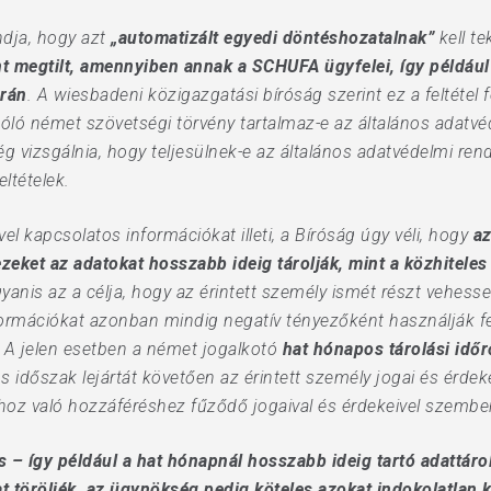
ndja, hogy azt
„automatizált egyedi döntéshozatalnak”
kell te
nt megtilt, amennyiben annak a SCHUFA ügyfelei, így példáu
orán
. A wiesbadeni közigazgatási bíróság szerint ez a feltétel 
óló német szövetségi törvény tartalmaz-e az általános adatvé
ég vizsgálnia, hogy teljesülnek-e az általános adatvédelmi rend
ltételek.
l kapcsolatos információkat illeti, a Bíróság úgy véli, hogy
az
eket az adatokat hosszabb ideig tárolják, mint a közhiteles 
anis az a célja, hogy az érintett személy ismét részt vehesse
ormációkat azonban mindig negatív tényezőként használják fel
 A jelen esetben a német jogalkotó
hat hónapos tárolási időr
s időszak lejártát követően az érintett személy jogai és érde
oz való hozzáféréshez fűződő jogaival és érdekeivel szembe
 – így például a hat hónapnál hosszabb ideig tartó adattárol
at töröljék, az ügynökség pedig köteles azokat indokolatlan 