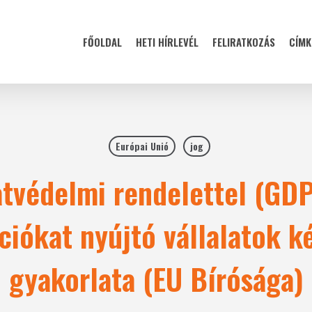
FŐOLDAL
HETI HÍRLEVÉL
FELIRATKOZÁS
CÍMK
Európai Unió
jog
atvédelmi rendelettel (GDP
ciókat nyújtó vállalatok k
gyakorlata (EU Bírósága)