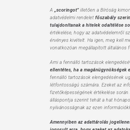
A
„scoringot”
illetően a Bíróság kimo
adatvédelmi rendelet
főszabály szeri
tulajdonítanak a hitelek odaítélése s
értékelése, hogy az adatvédelemről sz
érvényes kivételt. Ha igen, meg kell m
vonatkozóan megállapított általános fe
Ami a fennálló tartozások elengedéséve
ellentétes, ha a magánügynökségek ez
fennálló tartozások elengedésének ugy
létfontosságú számára. Ezeket az inf
fizetőképességének értékelése során.
álláspontja szerint tehát a hat hónapo
nyilvánosságnak az ezen információkh
Amennyiben az adattárolás jogellenes
jogosult arra, hogy ezeket az adatok