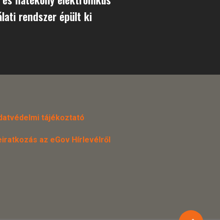
lati rendszer épült ki
datvédelmi tájékoztató
eiratkozás az eGov Hírlevélről