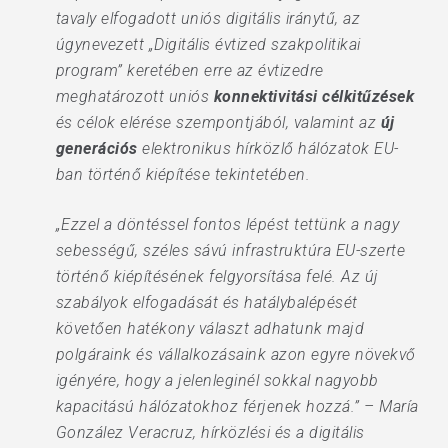
tavaly elfogadott uniós digitális iránytű, az
úgynevezett „Digitális évtized szakpolitikai
program” keretében erre az évtizedre
meghatározott uniós
konnektivitási célkitűzések
és célok elérése szempontjából, valamint az
új
generációs
elektronikus hírközlő hálózatok EU-
ban történő kiépítése tekintetében.
„Ezzel a döntéssel fontos lépést tettünk a nagy
sebességű, széles sávú infrastruktúra EU-szerte
történő kiépítésének felgyorsítása felé. Az új
szabályok elfogadását és hatálybalépését
követően hatékony választ adhatunk majd
polgáraink és vállalkozásaink azon egyre növekvő
igényére, hogy a jelenleginél sokkal nagyobb
kapacitású hálózatokhoz férjenek hozzá.” – María
González Veracruz, hírközlési és a digitális