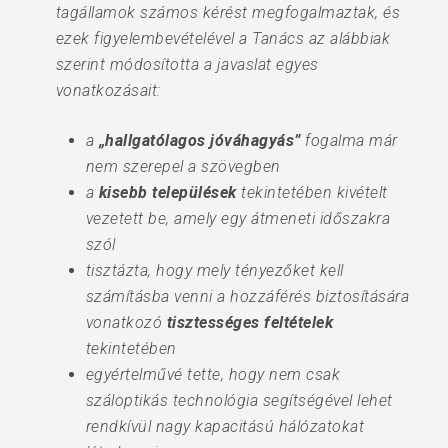
tagállamok számos kérést megfogalmaztak, és
ezek figyelembevételével a Tanács az alábbiak
szerint módosította a javaslat egyes
vonatkozásait:
a
„hallgatólagos jóváhagyás”
fogalma már
nem szerepel a szövegben
a
kisebb települések
tekintetében kivételt
vezetett be, amely egy átmeneti időszakra
szól
tisztázta, hogy mely tényezőket kell
számításba venni a hozzáférés biztosítására
vonatkozó
tisztességes feltételek
tekintetében
egyértelművé tette, hogy nem csak
száloptikás technológia segítségével lehet
rendkívül nagy kapacitású hálózatokat