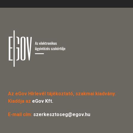
Az eGov Hírlevél tájékoztató, szakmai kiadvány.
Kiadója az
eGov Kft.
E-mail cím:
szerkesztoseg@egov.hu