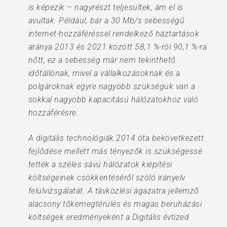
is képezik – nagyrészt teljesültek, ám el is
avultak. Például, bár a 30 Mb/s sebességű
internet-hozzáféréssel rendelkező háztartások
aránya 2013 és 2021 között 58,1 %-ról 90,1 %-ra
nőtt, ez a sebesség már nem tekinthető
időtállónak, mivel a vállalkozásoknak és a
polgároknak egyre nagyobb szükségük van a
sokkal nagyobb kapacitású hálózatokhoz való
hozzáférésre.
A digitális technológiák 2014 óta bekövetkezett
fejlődése mellett más tényezők is szükségessé
tették a széles sávú hálózatok kiépítési
költségeinek csökkentéséről szóló irányelv
felülvizsgálatát. A távközlési ágazatra jellemző
alacsony tőkemegtérülés és magas beruházási
költségek eredményeként a Digitális évtized