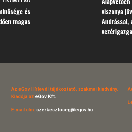
Alapvetően 
minősége és
viszonya jö
edően magas
Andrással, 
vezérigazga
Az eGov Hírlevél tájékoztató, szakmai kiadvány.
A
Kiadója az
eGov Kft.
L
E-mail cím:
szerkesztoseg@egov.hu