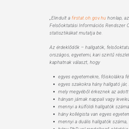
Hit enter to search or ESC to close
„Elindult a
firstat.oh.gov.hu
honlap, az 
Felsőoktatási Információs Rendszer Or
statisztikákat mutatja be.
Az érdeklődők – hallgatók, felsőoktat
országos, egyetemi, kari szintű részle
kaphatnak választ, hogy
egyes egyetemekre, főiskolákra fél
egyes szakokra hány hallgató jár,
mely megyéből érkeznek az adott e
hányan járnak nappali vagy levele
mennyi a külföldi hallgatók száma
hány kollégista van egyes egyete
mennyi a duális hallgatók száma,