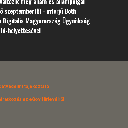
változik meg állam és állampolgár
vő szeptembertől - interjú Both
a Digitális Magyarország Ügynökség
tó-helyettesével
datvédelmi tájékoztató
eiratkozás az eGov Hírlevélről