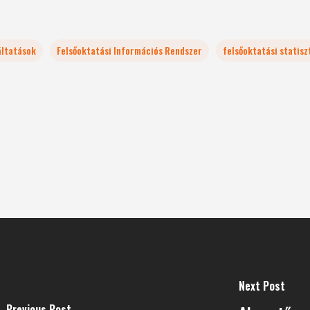
áltatások
Felsőoktatási Információs Rendszer
felsőoktatási statisz
Next Post
Previous Post