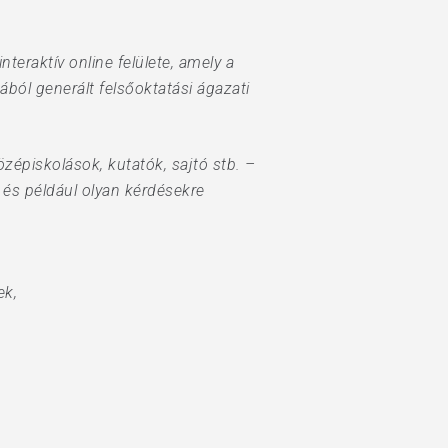
nteraktív online felülete, amely a
ból generált felsőoktatási ágazati
zépiskolások, kutatók, sajtó stb. –
, és például olyan kérdésekre
ek,