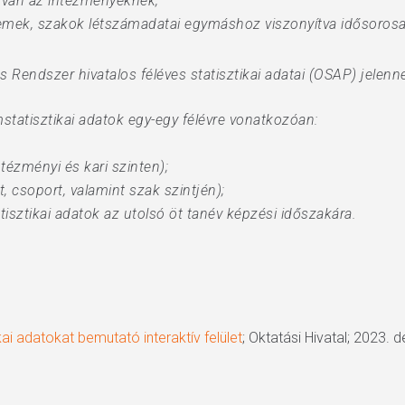
 van az intézményeknek,
emek, szakok létszámadatai egymáshoz viszonyítva idősorosa
ós Rendszer hivatalos féléves statisztikai adatai (OSAP) jelen
mstatisztikai adatok egy-egy félévre vonatkozóan:
ntézményi és kari szinten);
t, csoport, valamint szak szintjén);
tisztikai adatok az utolsó öt tanév képzési időszakára.
kai adatokat bemutató interaktív felület
; Oktatási Hivatal; 2023.