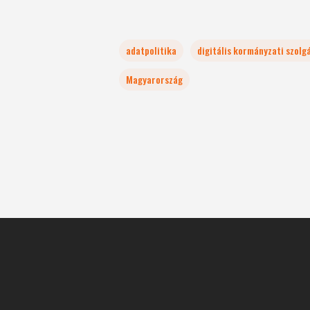
adatpolitika
digitális kormányzati szolg
Magyarország