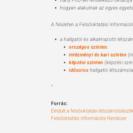
hány PhD-vel rendelkező oktatója
hogyan alakulnak az egyes egyet
A felületen a Felsőoktatási Informáci
a hallgatói és alkalmazotti létszá
országos szinten
;
intézményi és kari szinten
(i
képzési szinten
(képzési szin
idősoros
hallgatói létszámsta
”
Forrás:
Elindult a felsőoktatási létszámstatiszti
Felsőoktatási Információs Rendszer