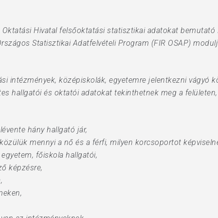
Oktatási Hivatal felsőoktatási statisztikai adatokat bemutató i
szágos Statisztikai Adatfelvételi Program (FIR OSAP) moduljá
ási intézmények, középiskolák, egyetemre jelentkezni vágyó kö
tes hallgatói és oktatói adatokat tekinthetnek meg a felületen
évente hány hallgató jár,
 közülük mennyi a nő és a férfi, milyen korcsoportot képviseln
gyetem, főiskola hallgatói,
ző képzésre,
,
meken,