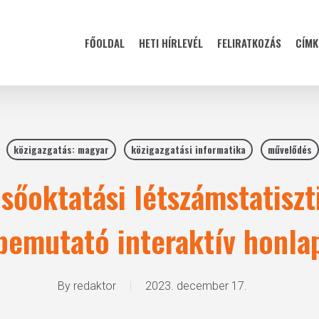
FŐOLDAL
HETI HÍRLEVÉL
FELIRATKOZÁS
CÍMK
közigazgatás: magyar
közigazgatási informatika
művelődés
lsőoktatási létszámstatisz
bemutató interaktív honla
By
redaktor
2023. december 17.